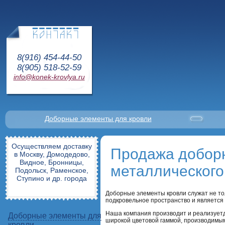
8(916) 454-44-50
8(905) 518-52-59
info@konek-krovlya.ru
Доборные элементы для кровли
Осуществляем доставку
Продажа доборн
в Москву, Домодедово,
Видное, Бронницы,
металлического
Подольск, Раменское,
Ступино и др. города
Доборные элементы кровли служат не тол
подкровельное пространство и являетс
Наша компания производит и реализует
Доборные элементы для
широкой цветовой гаммой, производимым
кровли