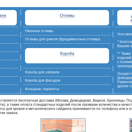
вли
Отливы
Оконные отливы
Угол вне
Отливы для цоколя (фундаментные отливы)
* Изгот
Вашим э
Короба
** Также
изделий
с полим
проклад
Короба для заборов
Осуществ
Домодед
Короба для фасадов
Раменско
другие г
Козырьки, парапеты
ствляется бесплатная доставка (Москва, Домодедово, Видное, Бронницы, Под
сти), а также оплата стандартных изделий после проверки количества и качес
ты для кровли и металлического сайдинга принимаются по телефону или в эл
ия заказа.