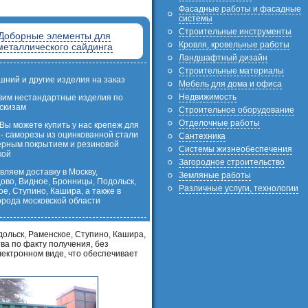
Фасадные работы и фасадные
системы
Строительные инструменты
Доборные элементы для
Кровля, кровельные работы
металлического сайдинга
Ландшафтный дизайн
Строительные материалы
шний и другие изделия на заказ
Мебель для дома и офиса
Недвижимость
овим нестандартные изделия по
скизам
Строительное оборудование
Отделочные работы
 Вы можете купить у нас крепеж для
 - саморезы из оцинкованной стали
Сантехника
ерным покрытием и резиновой
Системы жизнеобеспечения
кой
Загородное строительство
ляем доставку в Москву,
Земляные работы
ово, Видное, Бронницы, Подольск,
Различные услуги, технологии
е, Ступино, Кашира, а также в
орода московской области
ольск, Раменское, Ступино, Кашира,
тва по факту получения, без
ектронном виде, что обеспечивает