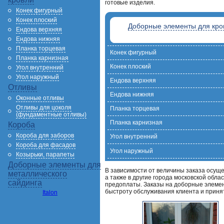
готовые изделия.
Конек фигурный
Конек плоский
Доборные элементы для кро
Ендова верхняя
Ендова нижняя
Планка торцевая
Конек фигурный
Планка карнизная
Конек плоский
Угол внутренний
Угол наружный
Ендова верхняя
Отливы
Ендова нижняя
Оконные отливы
Отливы для цоколя
Планка торцевая
(фундаментные отливы)
Планка карнизная
Короба
Короба для заборов
Угол внутренний
Короба для фасадов
Угол наружный
Козырьки, парапеты
Доборные элементы для
В зависимости от величины заказа осуще
металлического
а также в другие города московской обла
сайдинга
предоплаты. Заказы на доборные элемен
быстроту обслуживания клиента и принят
Italon