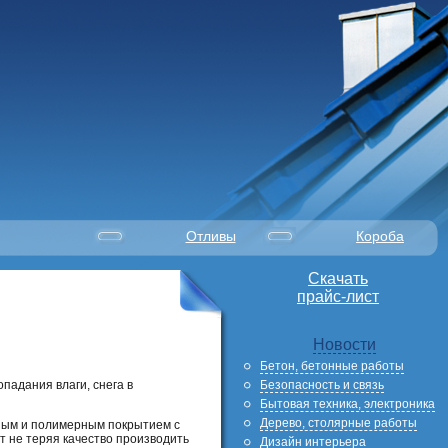
Отливы
Короба
Скачать
прайс-лист
Новости
Бетон, бетонные работы
Безопасность и связь
падания влаги, снега в
Бытовая техника, электроника
Дерево, столярные работы
ным и полимерным покрытием с
 не теряя качество производить
Дизайн интерьера