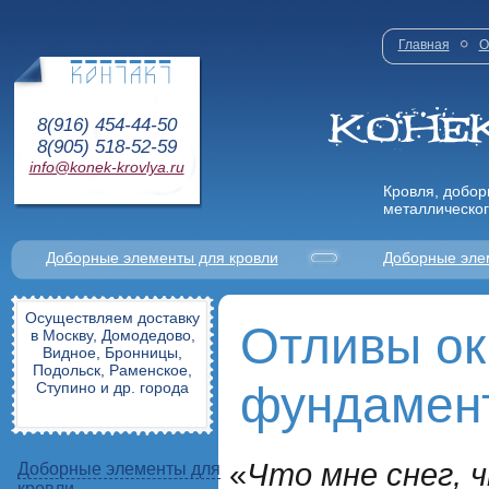
Главная
О
8(916) 454-44-50
8(905) 518-52-59
info@konek-krovlya.ru
Кровля, добор
металлическог
Доборные элементы для кровли
Доборные эле
Осуществляем доставку
Отливы ок
в Москву, Домодедово,
Видное, Бронницы,
Подольск, Раменское,
фундамен
Ступино и др. города
«
Что мне снег, 
Доборные элементы для
кровли