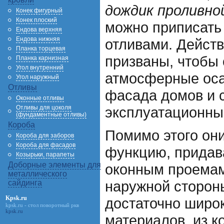
дождик проливн
Конек фигурный
Конек плоский
можно приписат
Ендова верхняя
Ендова нижняя
отливами. Действ
Планка торцевая
призваны, чтобы 
Планка карнизная
Угол внутренний
атмосферные оса
Угол наружный
Отливы
фасада домов и с
Оконные отливы
Отливы для цоколя
эксплуатационны
(фундаментные отливы)
Короба
Помимо этого он
Короба для заборов
Короба для фасадов
функцию, придав
Козырьки, парапеты
Доборные элементы для
оконным проемам
металлического
наружной сторон
сайдинга
Kpsk.ru
достаточно широ
kpsk.ru
- стол поворотный ркв
kpsk.ru
материалов, из к