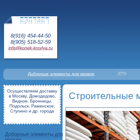
8(916) 454-44-50
8(905) 518-52-59
info@konek-krovlya.ru
Доборные элементы для кровли
Осуществляем доставку
Строительные 
в Москву, Домодедово,
Видное, Бронницы,
Подольск, Раменское,
Ступино и др. города
Доборные элементы для
кровли