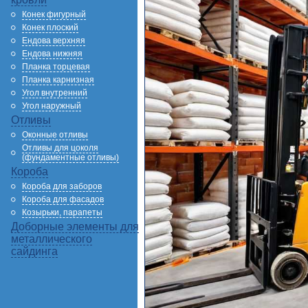
Конек фигурный
Конек плоский
Ендова верхняя
Ендова нижняя
Планка торцевая
Планка карнизная
Угол внутренний
Угол наружный
Отливы
Оконные отливы
Отливы для цоколя
(фундаментные отливы)
Короба
Короба для заборов
Короба для фасадов
Козырьки, парапеты
Доборные элементы для
металлического
сайдинга