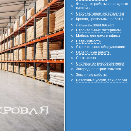
Фасадные работы и фасадные
системы
Строительные инструменты
Кровля, кровельные работы
Ландшафтный дизайн
Строительные материалы
Мебель для дома и офиса
Недвижимость
Строительное оборудование
Отделочные работы
Сантехника
Системы жизнеобеспечения
Загородное строительство
Земляные работы
Различные услуги, технологии