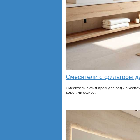
Смесители с фильтром д
Смесители с фильтром для воды обеспеч
доме или офисе.