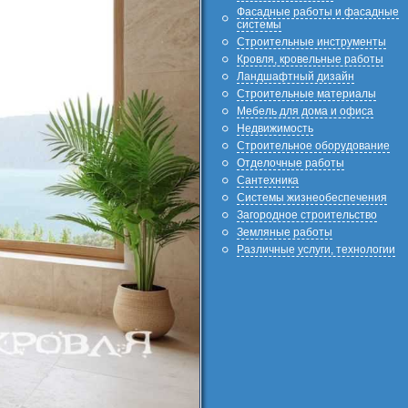
Фасадные работы и фасадные
системы
Строительные инструменты
Кровля, кровельные работы
Ландшафтный дизайн
Строительные материалы
Мебель для дома и офиса
Недвижимость
Строительное оборудование
Отделочные работы
Сантехника
Системы жизнеобеспечения
Загородное строительство
Земляные работы
Различные услуги, технологии