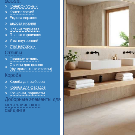
Конек фигурный
Конек плоский
Ендова верхняя
Ендова нижняя
Планка торцевая
Планка карнизная
Угол внутренний
Угол наружный
Отливы
Оконные отливы
Отливы для цоколя
(фундаментные отливы)
Короба
Короба для заборов
Короба для фасадов
Козырьки, парапеты
Доборные элементы для
металлического
сайдинга