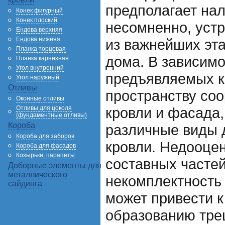
предполагает нал
Конек фигурный
Конек плоский
несомненно, уст
Ендова верхняя
Ендова нижняя
из важнейших эта
Планка торцевая
дома. В зависимо
Планка карнизная
Угол внутренний
предъявляемых к
Угол наружный
Отливы
пространству соо
Оконные отливы
Отливы для цоколя
кровли и фасада
(фундаментные отливы)
Короба
различные виды 
Короба для заборов
кровли. Недооцен
Короба для фасадов
Козырьки, парапеты
составных частей
Доборные элементы для
металлического
некомплектност
сайдинга
может привести 
образованию тре