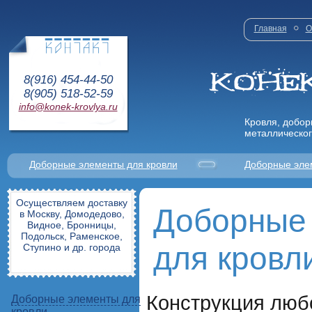
Главная
О
8(916) 454-44-50
8(905) 518-52-59
info@konek-krovlya.ru
Кровля, добор
металлическог
Доборные элементы для кровли
Доборные эле
Осуществляем доставку
Доборные
в Москву, Домодедово,
Видное, Бронницы,
Подольск, Раменское,
для кровл
Ступино и др. города
Конструкция люб
Доборные элементы для
кровли