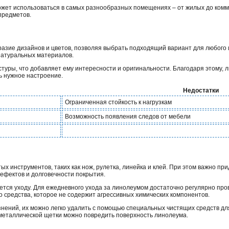
жет использоваться в самых разнообразных помещениях – от жилых до комме
предметов.
азие дизайнов и цветов, позволяя выбрать подходящий вариант для любого
натуральных материалов.
туры, что добавляет ему интересности и оригинальности. Благодаря этому,
ь нужное настроение.
Недостатки
Ограниченная стойкость к нагрузкам
Возможность появления следов от мебели
х инструментов, таких как нож, рулетка, линейка и клей. При этом важно пр
ефектов и долговечности покрытия.
ется уходу. Для ежедневного ухода за линолеумом достаточно регулярно про
 средства, которое не содержит агрессивных химических компонентов.
знений, их можно легко удалить с помощью специальных чистящих средств дл
металлической щетки можно повредить поверхность линолеума.