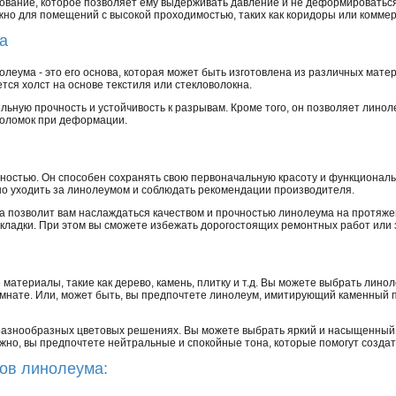
нование, которое позволяет ему выдерживать давление и не деформироватьс
жно для помещений с высокой проходимостью, таких как коридоры или коммер
а
леума - это его основа, которая может быть изготовлена из различных мат
ся холст на основе текстиля или стекловолокна.
ьную прочность и устойчивость к разрывам. Кроме того, он позволяет линол
оломок при деформации.
чностью. Он способен сохранять свою первоначальную красоту и функциональ
но уходить за линолеумом и соблюдать рекомендации производителя.
а позволит вам наслаждаться качеством и прочностью линолеума на протяжен
 укладки. При этом вы сможете избежать дорогостоящих ремонтных работ или
атериалы, такие как дерево, камень, плитку и т.д. Вы можете выбрать линол
омнате. Или, может быть, вы предпочтете линолеум, имитирующий каменный п
 разнообразных цветовых решениях. Вы можете выбрать яркий и насыщенный 
ожно, вы предпочтете нейтральные и спокойные тона, которые помогут созда
ов линолеума: