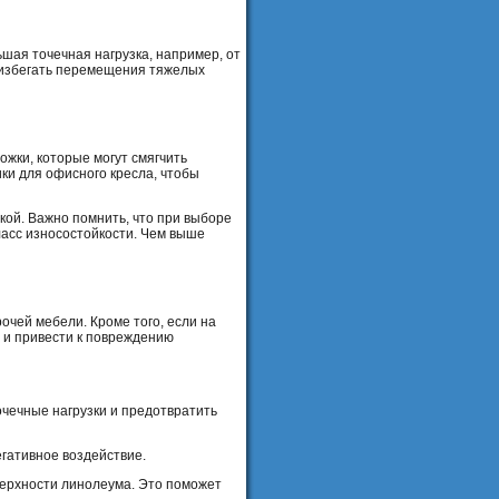
шая точечная нагрузка, например, от
т избегать перемещения тяжелых
жки, которые могут смягчить
ики для офисного кресла, чтобы
кой. Важно помнить, что при выборе
асс износостойкости. Чем выше
очей мебели. Кроме того, если на
ю и привести к повреждению
очечные нагрузки и предотвратить
егативное воздействие.
верхности линолеума. Это поможет