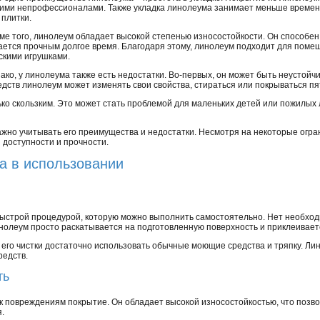
ими непрофессионалами. Также укладка линолеума занимает меньше времени,
 плитки.
ме того, линолеум обладает высокой степенью износостойкости. Он способен
ается прочным долгое время. Благодаря этому, линолеум подходит для поме
скими игрушками.
ако, у линолеума также есть недостатки. Во-первых, он может быть неустойч
дств линолеум может изменять свои свойства, стираться или покрываться пя
ько скользким. Это может стать проблемой для маленьких детей или пожилы
ажно учитывать его преимущества и недостатки. Несмотря на некоторые огра
 доступности и прочности.
 в использовании
быстрой процедурой, которую можно выполнить самостоятельно. Нет необхо
олеум просто раскатывается на подготовленную поверхность и приклеиваетс
я его чистки достаточно использовать обычные моющие средства и тряпку. Ли
редств.
ть
 к повреждениям покрытие. Он обладает высокой износостойкостью, что позв
.