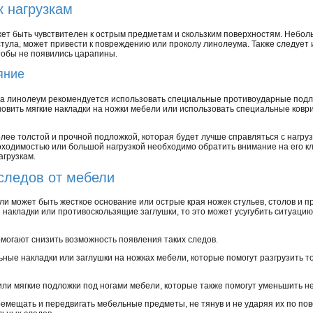
к нагрузкам
жет быть чувствителен к острым предметам и скользким поверхностям. Неболь
стула, может привести к повреждению или проколу линолеума. Также следуе
тобы не появились царапины.
яние
на линолеум рекомендуется использовать специальные противоударные подло
ановить мягкие накладки на ножки мебели или использовать специальные ковр
лее толстой и прочной подложкой, которая будет лучше справляться с нагруз
ходимостью или большой нагрузкой необходимо обратить внимание на его кл
агрузкам.
следов от мебели
и может быть жесткое основание или острые края ножек стульев, столов и пр
накладки или противоскользящие заглушки, то это может усугубить ситуаци
могают снизить возможность появления таких следов.
ные накладки или заглушки на ножках мебели, которые помогут разгрузить т
или мягкие подложки под ногами мебели, которые также помогут уменьшить н
ремещать и передвигать мебельные предметы, не тянув и не ударяя их по по