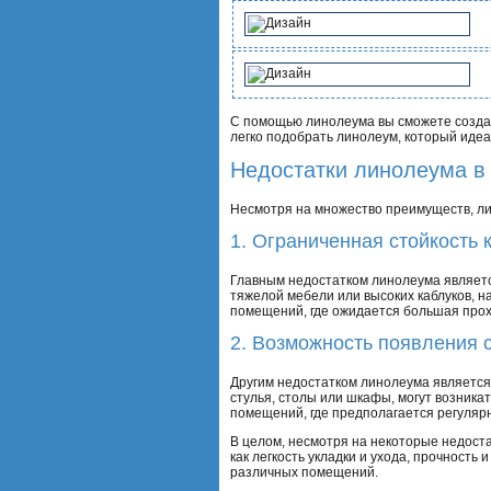
С помощью линолеума вы сможете создат
легко подобрать линолеум, который идеа
Недостатки линолеума в
Несмотря на множество преимуществ, ли
1. Ограниченная стойкость 
Главным недостатком линолеума является
тяжелой мебели или высоких каблуков, н
помещений, где ожидается большая прох
2. Возможность появления 
Другим недостатком линолеума является 
стулья, столы или шкафы, могут возника
помещений, где предполагается регуляр
В целом, несмотря на некоторые недост
как легкость укладки и ухода, прочност
различных помещений.