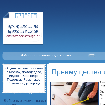
8(916) 454-44-50
8(905) 518-52-59
info@konek-krovlya.ru
Доборные элементы для кровли
Осуществляем доставку
Преимущества и
в Москву, Домодедово,
Видное, Бронницы,
Подольск, Раменское,
Лин
Ступино и др. города
нед
Одн
мат
пот
Доборные элементы для
Еще
кровли