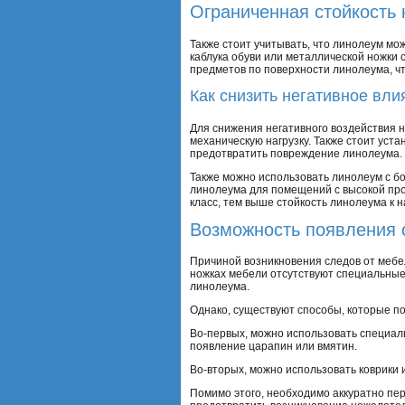
Ограниченная стойкость 
Также стоит учитывать, что линолеум мо
каблука обуви или металлической ножки 
предметов по поверхности линолеума, ч
Как снизить негативное вли
Для снижения негативного воздействия 
механическую нагрузку. Также стоит уст
предотвратить повреждение линолеума.
Также можно использовать линолеум с бо
линолеума для помещений с высокой про
класс, тем выше стойкость линолеума к н
Возможность появления 
Причиной возникновения следов от мебел
ножках мебели отсутствуют специальные 
линолеума.
Однако, существуют способы, которые по
Во-первых, можно использовать специаль
появление царапин или вмятин.
Во-вторых, можно использовать коврики 
Помимо этого, необходимо аккуратно пе