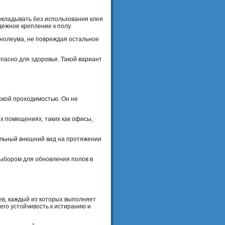
укладывать без использования клея
дежное крепление к полу.
инолеума, не повреждая остальное
опасно для здоровья. Такой вариант
окой проходимостью. Он не
их помещениях, таких как офисы,
чальный внешний вид на протяжении
выбором для обновления полов в
оев, каждый из которых выполняет
го устойчивость к истиранию и