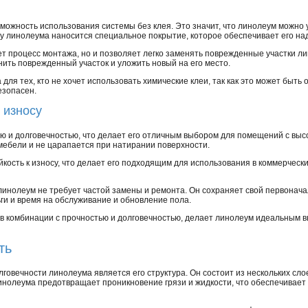
можность использования системы без клея. Это значит, что линолеум можно 
ну линолеума наносится специальное покрытие, которое обеспечивает его на
ет процесс монтажа, но и позволяет легко заменять поврежденные участки л
нить поврежденный участок и уложить новый на его место.
для тех, кто не хочет использовать химические клеи, так как это может быть 
езопасен.
 износу
ю и долговечностью, что делает его отличным выбором для помещений с выс
мебели и не царапается при натирании поверхности.
йкость к износу, что делает его подходящим для использования в коммерческ
 линолеум не требует частой замены и ремонта. Он сохраняет свой первона
ьги и время на обслуживание и обновление пола.
а, в комбинации с прочностью и долговечностью, делает линолеум идеальным 
ть
лговечности линолеума является его структура. Он состоит из нескольких сл
нолеума предотвращает проникновение грязи и жидкости, что обеспечивает е