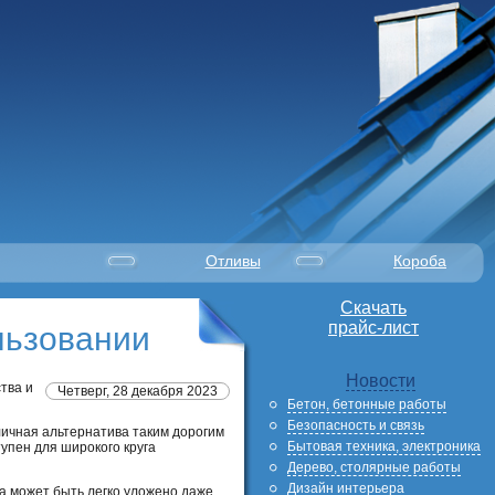
Отливы
Короба
Скачать
прайс-лист
льзовании
Новости
тва и
Четверг, 28 декабря 2023
Бетон, бетонные работы
Безопасность и связь
личная альтернатива таким дорогим
Бытовая техника, электроника
упен для широкого круга
Дерево, столярные работы
Дизайн интерьера
а может быть легко уложено даже