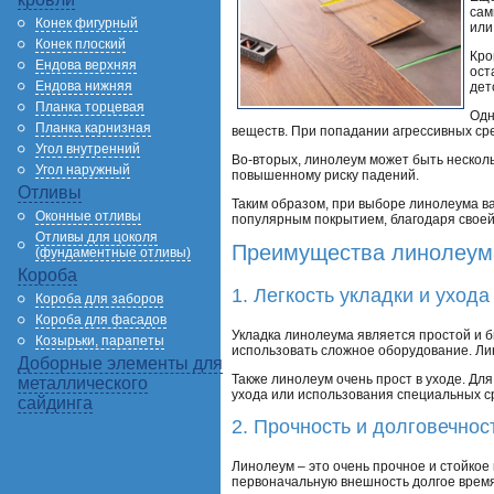
сам
Конек фигурный
или
Конек плоский
Кро
Ендова верхняя
ост
Ендова нижняя
дет
Планка торцевая
Одн
Планка карнизная
веществ. При попадании агрессивных сре
Угол внутренний
Во-вторых, линолеум может быть нескол
Угол наружный
повышенному риску падений.
Отливы
Таким образом, при выборе линолеума в
Оконные отливы
популярным покрытием, благодаря своей
Отливы для цоколя
Преимущества линолеума
(фундаментные отливы)
Короба
1. Легкость укладки и ухода
Короба для заборов
Короба для фасадов
Укладка линолеума является простой и 
Козырьки, парапеты
использовать сложное оборудование. Лин
Доборные элементы для
Также линолеум очень прост в уходе. Дл
металлического
ухода или использования специальных с
сайдинга
2. Прочность и долговечнос
Линолеум – это очень прочное и стойкое
первоначальную внешность долгое время