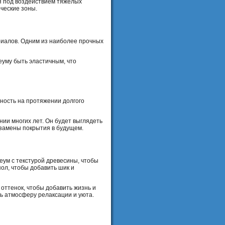
я под воздействием тяжелых
ческие зоны.
ериалов. Одним из наиболее прочных
еуму быть эластичным, что
ность на протяжении долгого
ии многих лет. Он будет выглядеть
 замены покрытия в будущем.
еум с текстурой древесины, чтобы
ол, чтобы добавить шик и
оттенок, чтобы добавить жизнь и
ть атмосферу релаксации и уюта.