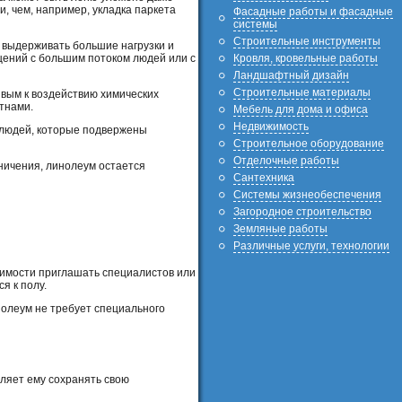
 чем, например, укладка паркета
Фасадные работы и фасадные
системы
Строительные инструменты
 выдерживать большие нагрузки и
Кровля, кровельные работы
щений с большим потоком людей или с
Ландшафтный дизайн
Строительные материалы
ивым к воздействию химических
тнами.
Мебель для дома и офиса
Недвижимость
х людей, которые подвержены
Строительное оборудование
Отделочные работы
ничения, линолеум остается
Сантехника
Системы жизнеобеспечения
Загородное строительство
Земляные работы
Различные услуги, технологии
димости приглашать специалистов или
я к полу.
нолеум не требует специального
оляет ему сохранять свою