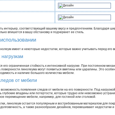
ь интерьер, соответствующий вашему вкусу и предпочтениям. Благодаря ши
льно впишется в вашу обстановку и подчеркнет ее стиль.
 использовании
нолеум имеет и некоторые недостатки, которые важно учитывать перед его 
к нагрузкам
 его ограниченная стойкость к интенсивной нагрузке. При постоянном меха
а поверхности линолеума могут появиться вмятины или царапины. Это особе
одимость и наличие большого количества мебели.
следов от мебели
возможность появления следов от мебели на его поверхности. Под нагрузкой
ть глубокие впадины или потертости, которые трудно или невозможно устрани
ное перемещение мебели, например, для гостиной или столовой.
атки, линолеум остается популярным и востребованным материалом для покр
ь и долговечность, а также разнообразие дизайнов, перевешивают недостатки 