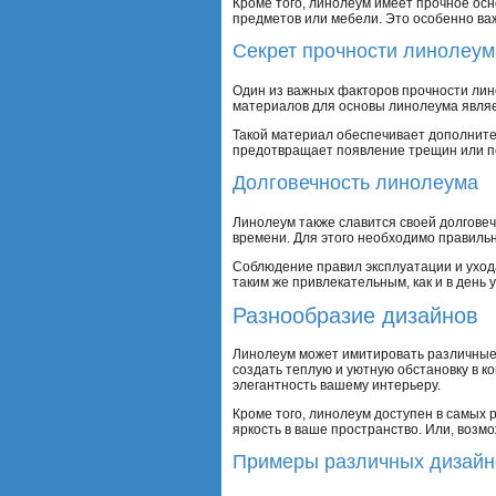
Кроме того, линолеум имеет прочное ос
предметов или мебели. Это особенно ва
Секрет прочности линолеум
Один из важных факторов прочности лино
материалов для основы линолеума являет
Такой материал обеспечивает дополнител
предотвращает появление трещин или п
Долговечность линолеума
Линолеум также славится своей долгове
времени. Для этого необходимо правиль
Соблюдение правил эксплуатации и уход
таким же привлекательным, как и в день
Разнообразие дизайнов
Линолеум может имитировать различные м
создать теплую и уютную обстановку в к
элегантность вашему интерьеру.
Кроме того, линолеум доступен в самых
яркость в ваше пространство. Или, возм
Примеры различных дизайн