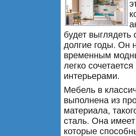
э
к
а
будет выглядеть 
долгие годы. Он 
временным модн
легко сочетается
интерьерами.
Мебель в класси
выполнена из про
материала, таког
сталь. Она имеет
которые способн