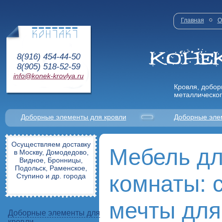
Главная
О
8(916) 454-44-50
8(905) 518-52-59
info@konek-krovlya.ru
Кровля, добор
металлическог
Доборные элементы для кровли
Доборные эле
Осуществляем доставку
Мебель дл
в Москву, Домодедово,
Видное, Бронницы,
Подольск, Раменское,
комнаты: 
Ступино и др. города
мечты для
Доборные элементы для
кровли