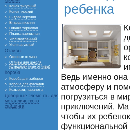
ребенка
Конек фигурный
Конек плоский
Ендова верхняя
Ендова нижняя
К
Планка торцевая
Планка карнизная
д
Угол внутренний
о
Угол наружный
Отливы
к
Оконные отливы
Отливы для цоколя
и
(фундаментные отливы)
Короба
Ведь именно она
Короба для заборов
атмосферу и пом
Короба для фасадов
Козырьки, парапеты
погрузиться в ми
Доборные элементы для
металлического
приключений. Мат
сайдинга
чтобы их ребенок
функциональной 