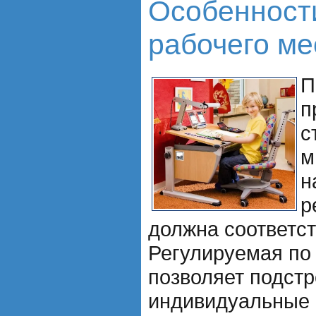
Особенност
рабочего ме
П
п
с
м
н
р
должна соответст
Регулируемая по
позволяет подстр
индивидуальные 