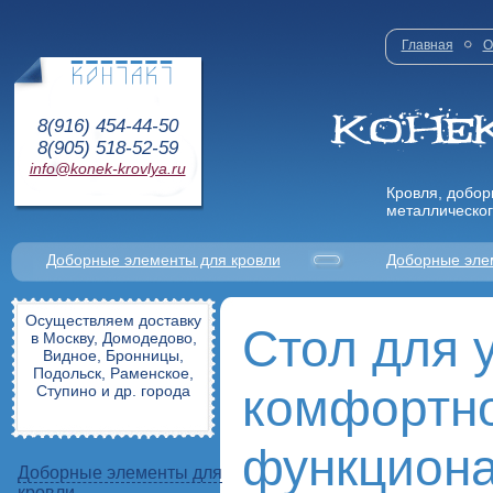
Главная
О
8(916) 454-44-50
8(905) 518-52-59
info@konek-krovlya.ru
Кровля, добор
металлическог
Доборные элементы для кровли
Доборные эле
Осуществляем доставку
Стол для 
в Москву, Домодедово,
Видное, Бронницы,
Подольск, Раменское,
комфортн
Ступино и др. города
функцион
Доборные элементы для
кровли