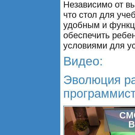
Независимо от вы
что стол для уче
удобным и функц
обеспечить ребе
условиями для у
Видео:
Эволюция ра
программист
СМ
В