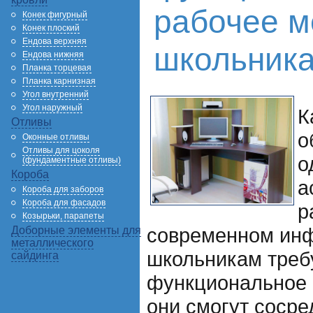
рабочее м
Конек фигурный
Конек плоский
Ендова верхняя
школьник
Ендова нижняя
Планка торцевая
Планка карнизная
Угол внутренний
Угол наружный
К
Отливы
о
Оконные отливы
Отливы для цоколя
о
(фундаментные отливы)
Короба
а
Короба для заборов
Короба для фасадов
р
Козырьки, парапеты
современном ин
Доборные элементы для
металлического
школьникам треб
сайдинга
функциональное 
они смогут сосре