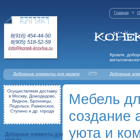
Главная
О
8(916) 454-44-50
8(905) 518-52-59
info@konek-krovlya.ru
Кровля, добор
металлическог
Доборные элементы для кровли
Доборные эле
Осуществляем доставку
Мебель дл
в Москву, Домодедово,
Видное, Бронницы,
Подольск, Раменское,
создание
Ступино и др. города
уюта и ко
Доборные элементы для
кровли