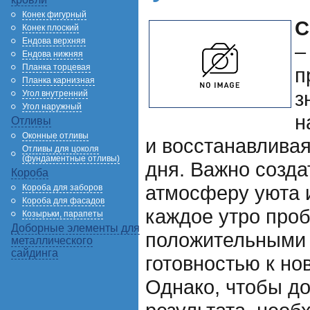
Конек фигурный
С
Конек плоский
Ендова верхняя
–
Ендова нижняя
Планка торцевая
п
Планка карнизная
з
Угол внутренний
Угол наружный
н
Отливы
Оконные отливы
и восстанавливая
Отливы для цоколя
(фундаментные отливы)
дня. Важно созда
Короба
атмосферу уюта 
Короба для заборов
Короба для фасадов
каждое утро проб
Козырьки, парапеты
Доборные элементы для
положительными
металлического
сайдинга
готовностью к н
Однако, чтобы до