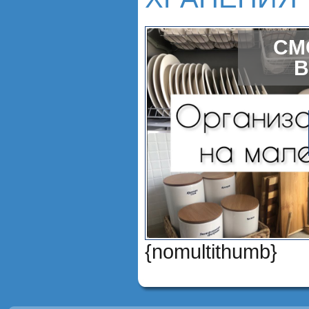
СМ
В
{nomultithumb}