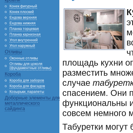
Конек фигурный
К
Конек плоский
Ендова верхняя
э
Ендова нижняя
Планка торцевая
м
Планка карнизная
в
Угол внутренний
Угол наружный
ч
Отливы
Оконные отливы
площадь кухни ог
Отливы для цоколя
(фундаментные отливы)
разместить множе
Короба
случае
табурет
Короба для заборов
Короба для фасадов
спасением. Они 
Козырьки, парапеты
Доборные элементы для
функциональны и
металлического
сайдинга
совсем немного м
Табуретки могут 