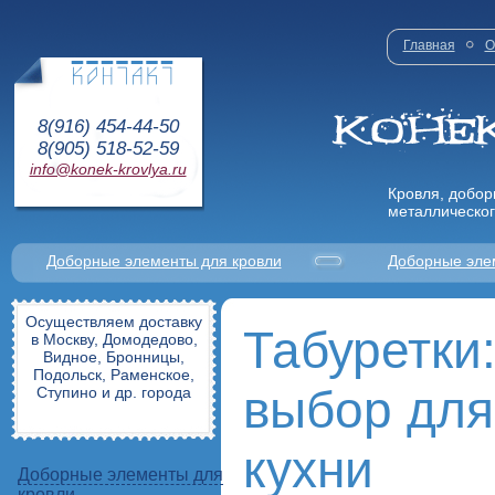
Главная
О
8(916) 454-44-50
8(905) 518-52-59
info@konek-krovlya.ru
Кровля, добор
металлическог
Доборные элементы для кровли
Доборные эле
Осуществляем доставку
Табуретки
в Москву, Домодедово,
Видное, Бронницы,
Подольск, Раменское,
выбор для
Ступино и др. города
кухни
Доборные элементы для
кровли