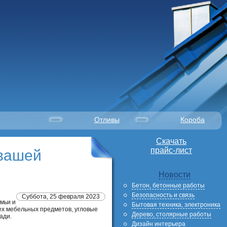
Отливы
Короба
Скачать
прайс-лист
 вашей
Новости
Бетон, бетонные работы
Безопасность и связь
Суббота, 25 февраля 2023
емьи и
Бытовая техника, электроника
сех мебельных предметов, угловые
Дерево, столярные работы
ади.
Дизайн интерьера