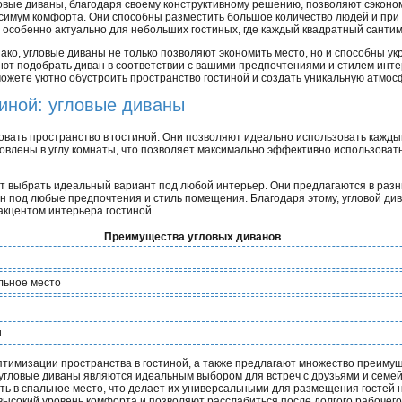
овые диваны, благодаря своему конструктивному решению, позволяют сэконо
симум комфорта. Они способны разместить большое количество людей и при 
 особенно актуально для небольших гостиных, где каждый квадратный сантим
ако, угловые диваны не только позволяют экономить место, но и способны у
ют подобрать диван в соответствии с вашими предпочтениями и стилем интер
ожете уютно обустроить пространство гостиной и создать уникальную атмос
иной: угловые диваны
вать пространство в гостиной. Они позволяют идеально использовать кажды
новлены в углу комнаты, что позволяет максимально эффективно использоват
 выбрать идеальный вариант под любой интерьер. Они предлагаются в разны
ан под любые предпочтения и стиль помещения. Благодаря этому, угловой див
акцентом интерьера гостиной.
Преимущества угловых диванов
льное место
и
птимизации пространства в гостиной, а также предлагают множество преиму
, угловые диваны являются идеальным выбором для встреч с друзьями и семе
ть в спальное место, что делает их универсальными для размещения гостей 
ысокий уровень комфорта и позволяют расслабиться после долгого рабочего