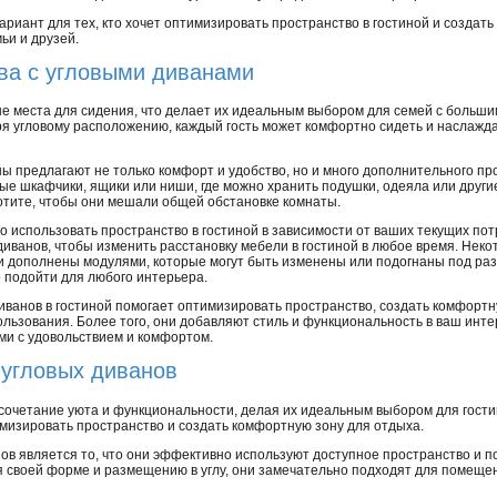
вариант для тех, кто хочет оптимизировать пространство в гостиной и создат
ьи и друзей.
ва с угловыми диванами
е места для сидения, что делает их идеальным выбором для семей с больши
ря угловому расположению, каждый гость может комфортно сидеть и наслажд
ны предлагают не только комфорт и удобство, но и много дополнительного пр
ые шкафчики, ящики или ниши, где можно хранить подушки, одеяла или други
 хотите, чтобы они мешали общей обстановке комнаты.
о использовать пространство в гостиной в зависимости от ваших текущих по
иванов, чтобы изменить раcстановку мебели в гостиной в любое время. Неко
 дополнены модулями, которые могут быть изменены или подогнаны под раз
о подойти для любого интерьера.
иванов в гостиной помогает оптимизировать пространство, создать комфортн
ользования. Более того, они добавляют стиль и функциональность в ваш интер
ми с удовольствием и комфортом.
 угловых диванов
сочетание уюта и функциональности, делая их идеальным выбором для гости
мизировать пространство и создать комфортную зону для отдыха.
в является то, что они эффективно используют доступное пространство и п
ря своей форме и размещению в углу, они замечательно подходят для помеще