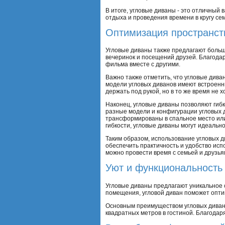
В итоге, угловые диваны - это отличный 
отдыха и проведения времени в кругу сем
Оптимизация пространст
Угловые диваны также предлагают больш
вечеринок и посещений друзей. Благода
фильма вместе с другими.
Важно также отметить, что угловые дива
модели угловых диванов имеют встроенн
держать под рукой, но в то же время не
Наконец, угловые диваны позволяют гибк
разные модели и конфигурации угловых д
трансформированы в спальное место или
гибкости, угловые диваны могут идеальн
Таким образом, использование угловых д
обеспечить практичность и удобство исп
можно провести время с семьей и друзья
Уют и функциональность
Угловые диваны предлагают уникальное 
помещения, угловой диван поможет опти
Основным преимуществом угловых дивано
квадратных метров в гостиной. Благода