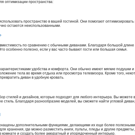
ля оптимизации пространства:
спользовать пространство в вашей гостиной. Они помогают оптимизировать
ычно остаются неиспользованными.
ь
вместимость по сравнению с обычными диванами. Благодаря большой длине 
то особенно полезно, если у вас часто бывают гости или большая семья.
арактеристиками удобства и комфорта. Они обычно имеют мягкие подушки и
ложение тела во время отдыха или просмотра телевизора. Кроме того, нек
ревратить диван в удобную кровать.
ор стилей и дизайнов, которые подходят для любого интерьера. Вы можете 
ее стиль. Благодаря разнообразию моделей, вы сможете найти угловой диван
и
оснащены дополнительными функциями, делающими их еще более полезными
ля хранения, где можно разместить книги, пульты, пледы и другие предмет
в комнате и создать более аккуратный и упорядоченный интерьер.