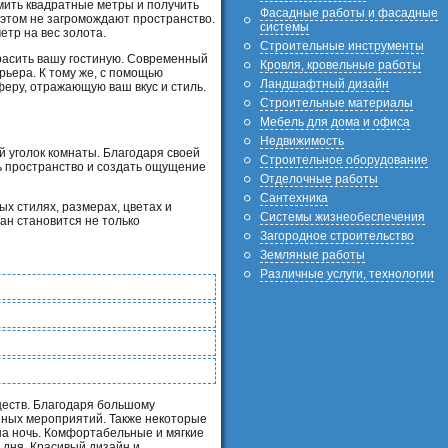
мить квадратные метры и получить
Фасадные работы и фасадные
этом не загромождают пространство.
системы
етр на вес золота.
Строительные инструменты
красить вашу гостиную. Современный
Кровля, кровельные работы
ьера. К тому же, с помощью
Ландшафтный дизайн
феру, отражающую ваш вкус и стиль.
Строительные материалы
Мебель для дома и офиса
Недвижимость
й уголок комнаты. Благодаря своей
Строительное оборудование
ь пространство и создать ощущение
Отделочные работы
Сантехника
х стилях, размерах, цветах и
Системы жизнеобеспечения
ан становится не только
Загородное строительство
Земляные работы
Различные услуги, технологии
ществ. Благодаря большому
йных мероприятий. Также некоторые
на ночь. Комфортабельные и мягкие
 дня. Красивый дизайн и