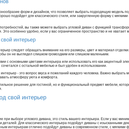
йнов
знообразие форм и дизайнов, что позволяет выбрать подходящую модель по
орошо подойдет для классического стиля, или закругленную форму с мягкими
потребностей, вы также можете выбрать угловой диван с функцией трансфор
Это особенно удобно, если у вас ограниченное пространство и не хватает 
 свой интерьер
нтерьер следует обращать внимание на его размеры, цвет и материал отделк
бы он не выглядел слишком громоздким или слишком маленьким.
вии с основными цветами интерьера или использовать его как акцентный эле
 сочетался с остальной мебелью и был удобен в использовании.
 интерьер - это вопрос вкуса и пожеланий каждого человека. Важно выбрать 
давать атмосферу уюта и комфорта.
о стильное решение для гостиной, но и функциональный предмет мебели, кото
я.
од свой интерьер
е при выборе углового дивана, это стиль вашего интерьера. Если у вас мини
 деталей. Для классического интерьера подойдут диваны с изысканными де
нным интерьерам отлично подойдут диваны в современном стиле, с мягкими