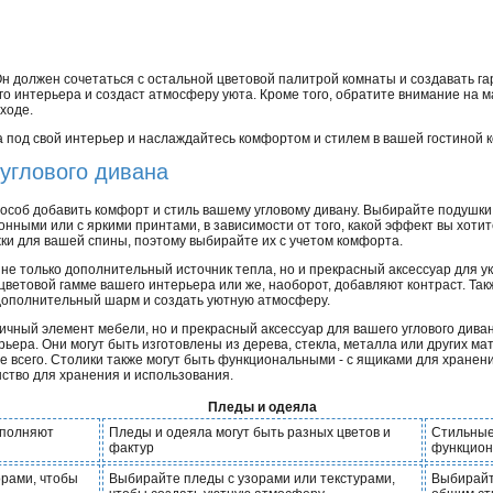
Он должен сочетаться с остальной цветовой палитрой комнаты и создавать г
о интерьера и создаст атмосферу уюта. Кроме того, обратите внимание на м
ходе.
 под свой интерьер и наслаждайтесь комфортом и стилем в вашей гостиной 
углового дивана
пособ добавить комфорт и стиль вашему угловому дивану. Выбирайте подушки
онными или с яркими принтами, в зависимости от того, какой эффект вы хотит
ки для вашей спины, поэтому выбирайте их с учетом комфорта.
о не только дополнительный источник тепла, но и прекрасный аксессуар для 
цветовой гамме вашего интерьера или же, наоборот, добавляют контраст. Так
 дополнительный шарм и создать уютную атмосферу.
ктичный элемент мебели, но и прекрасный аксессуар для вашего углового дива
ьера. Они могут быть изготовлены из дерева, стекла, металла или других мат
е всего. Столики также могут быть функциональными - с ящиками для хранен
ство для хранения и использования.
Пледы и одеяла
ополняют
Пледы и одеяла могут быть разных цветов и
Стильные
фактур
функцион
орами, чтобы
Выбирайте пледы с узорами или текстурами,
Выбирайт