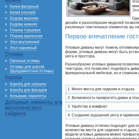
Угл
мак
Конек фигурный
Это
Конек плоский
Ендова верхняя
Одн
дизайн и разнообразие моделей позволя
Ендова нижняя
различных текстильных элементов, вы см
Планка торцевая
Первое впечатление гост
Планка карнизная
Угол внутренний
Угловые диваны могут помочь оптимизиро
Угол наружный
форме, угловые диваны могут быть уста
Отливы
уюта и простора.
Оконные отливы
Разнообразие угловых диванов позволяет
Отливы для цоколя
текстурах, что позволяет подобрать див
(фундаментные отливы)
функциональной мебелью, но и главным 
Короба
Короба для заборов
1. Много места для сидения и отдыха
Короба для фасадов
Козырьки, парапеты
2. Возможность превратить диван в спа
Доборные элементы для
3. Удобство и комфорт
металлического
сайдинга
4. Создание ощущения уюта и гармони
Угловые диваны отлично подходят для о
количеству места для сидения и отдыха
модели угловых диванов можно преврати
подушки угловых диванов обеспечивают в