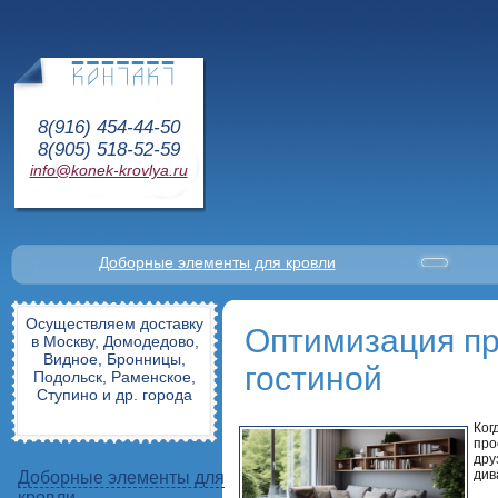
8(916) 454-44-50
8(905) 518-52-59
info@konek-krovlya.ru
Доборные элементы для кровли
Осуществляем доставку
Оптимизация пр
в Москву, Домодедово,
Видное, Бронницы,
гостиной
Подольск, Раменское,
Ступино и др. города
Ког
про
дру
див
Доборные элементы для
кровли