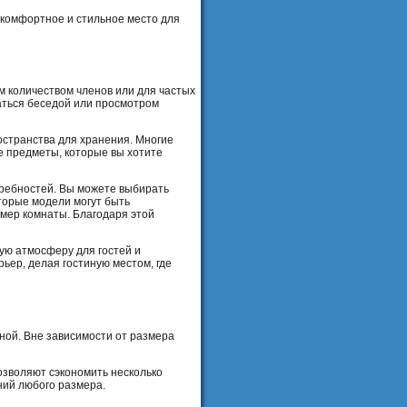
ь комфортное и стильное место для
м количеством членов или для частых
аться беседой или просмотром
остранства для хранения. Многие
е предметы, которые вы хотите
требностей. Вы можете выбирать
торые модели могут быть
мер комнаты. Благодаря этой
ую атмосферу для гостей и
ьер, делая гостиную местом, где
ной. Вне зависимости от размера
озволяют сэкономить несколько
ний любого размера.