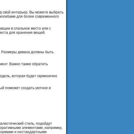
д свой интерьер. Вы можете выбрать
 изгибами для более современного
мации в спальное место или с
места для хранения вещей.
и. Размеры дивана должны быть
мент. Важно также обратить
модель, которая будет гармонично
рый поможет создать уютное и
малистический стиль, подойдут
коративными элементами, например,
 формами и нестандартными