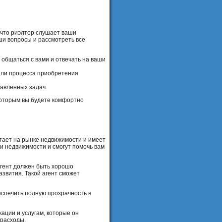
 что риэлтор слушает ваши
ши вопросы и рассмотреть все
 общаться с вами и отвечать на ваши
али процесса приобретения
тавленных задач.
которым вы будете комфортно
отает на рынке недвижимости и имеет
и недвижимости и смогут помочь вам
агент должен быть хорошо
звития. Такой агент сможет
еспечить полную прозрачность в
ации и услугам, которые он
 расходы.