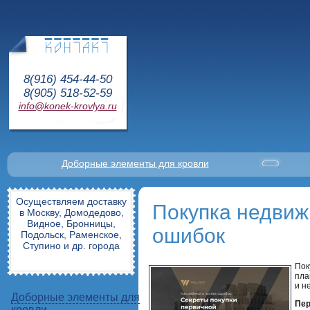
8(916) 454-44-50
8(905) 518-52-59
info@konek-krovlya.ru
Доборные элементы для кровли
Осуществляем доставку
Покупка недвиж
в Москву, Домодедово,
Видное, Бронницы,
ошибок
Подольск, Раменское,
Ступино и др. города
Пок
пла
и н
Доборные элементы для
Пер
кровли