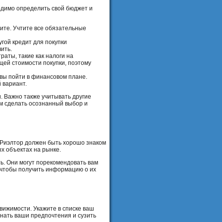
одимо определить свой бюджет и
тите. Учтите все обязательные
гой кредит для покупки
ить.
аты, такие как налоги на
щей стоимости покупки, поэтому
овы пойти в финансовом плане.
 вариант.
. Важно также учитывать другие
вам сделать осознанный выбор и
 Риэлтор должен быть хорошо знаком
х объектах на рынке.
ь. Они могут порекомендовать вам
 чтобы получить информацию о их
вижимости. Укажите в списке ваш
знать ваши предпочтения и сузить