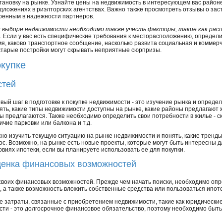
тановку на рынке. Узнайте цены на недвижимость в интересующем вас райо
дложениях в риэлторских агентствах. Важно также просмотреть отзывы о зас
ренным в надежности партнеров.
 выборе недвижимости необходимо также учесть факторы, такие как рас
.
Если у вас есть специфические требования к месторасположению, определит
я, каково транспортное сообщение, насколько развита социальная и коммер
 старые постройки могут скрывать неприятные сюрпризы.
окупке
стей
вый шаг в подготовке к покупке недвижимости - это изучение рынка и опреде
ять, какие типы недвижимости доступны на рынке, какие районы предлагают 
ы предлагаются. Также необходимо определить свои потребности в жилье - с
ичие парковки или балкона и т.д.
но изучить текущую ситуацию на рынке недвижимости и понять, какие тренды
ос. Возможно, на рынке есть новые проекты, которые могут быть интересны дл
овиях ипотеки, если вы планируете использовать ее для покупки.
енка финансовых возможностей
воих финансовых возможностей. Прежде чем начать поиски, необходимо оп
 а также возможность вложить собственные средства или пользоваться ипот
затраты, связанные с приобретением недвижимости, такие как юридические у
ости - это долгосрочное финансовое обязательство, поэтому необходимо быт