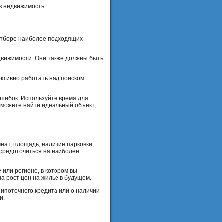
в недвижимость.
и отборе наиболее подходящих
движимости. Они также должны быть
ективно работать над поиском
 ошибок. Используйте время для
сможете найти идеальный объект,
нат, площадь, наличие парковки,
осредоточиться на наиболее
 или регионе, в котором вы
а рост цен на жилье в будущем.
ипотечного кредита или о наличии
и.