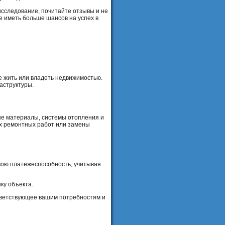
 исследование, почитайте отзывы и не
те иметь больше шансов на успех в
е жить или владеть недвижимостью.
аструктуры.
ые материалы, системы отопления и
ых ремонтных работ или замены
вою платежеспособность, учитывая
ку объекта.
тветствующее вашим потребностям и