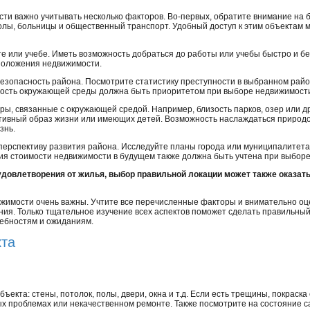
и важно учитывать несколько факторов. Во-первых, обратите внимание на б
колы, больницы и общественный транспорт. Удобный доступ к этим объектам 
боте или учебе. Иметь возможность добраться до работы или учебы быстро и 
оложения недвижимости.
зопасность района. Посмотрите статистику преступности в выбранном район
ность окружающей среды должна быть приоритетом при выборе недвижимост
ры, связанные с окружающей средой. Например, близость парков, озер или д
тивный образ жизни или имеющих детей. Возможность наслаждаться природо
знь.
 перспективу развития района. Исследуйте планы города или муниципалитет
я стоимости недвижимости в будущем также должна быть учтена при выборе
удовлетворения от жилья, выбор правильной локации может также оказат
ижимости очень важны. Учтите все перечисленные факторы и внимательно о
я. Только тщательное изучение всех аспектов поможет сделать правильный
ребностям и ожиданиям.
кта
екта: стены, потолок, полы, двери, окна и т.д. Если есть трещины, покраска
х проблемах или некачественном ремонте. Также посмотрите на состояние с