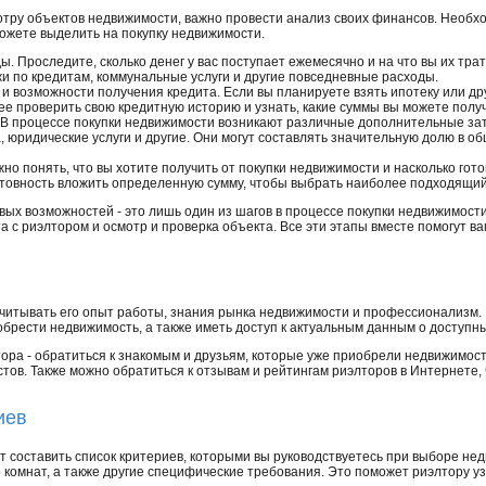
мотру объектов недвижимости, важно провести анализ своих финансов. Необх
можете выделить на покупку недвижимости.
. Проследите, сколько денег у вас поступает ежемесячно и на что вы их тра
жи по кредитам, коммунальные услуги и другие повседневные расходы.
и возможности получения кредита. Если вы планируете взять ипотеку или дру
е проверить свою кредитную историю и узнать, какие суммы вы можете получ
В процессе покупки недвижимости возникают различные дополнительные затр
 юридические услуги и другие. Они могут составлять значительную долю в об
о понять, что вы хотите получить от покупки недвижимости и насколько гот
товность вложить определенную сумму, чтобы выбрать наиболее подходящий
ых возможностей - это лишь один из шагов в процессе покупки недвижимости
та с риэлтором и осмотр и проверка объекта. Все эти этапы вместе помогут 
читывать его опыт работы, знания рынка недвижимости и профессионализм.
обрести недвижимость, а также иметь доступ к актуальным данным о доступны
ора - обратиться к знакомым и друзьям, которые уже приобрели недвижимост
ов. Также можно обратиться к отзывам и рейтингам риэлторов в Интернете,
иев
 составить список критериев, которыми вы руководствуетесь при выборе нед
комнат, а также другие специфические требования. Это поможет риэлтору у