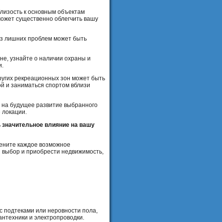
лизость к основным объектам
может существенно облегчить вашу
без лишних проблем может быть
е, узнайте о наличии охраны и
и.
ругих рекреационных зон может быть
й и заниматься спортом вблизи
а на будущее развитие выбранного
 локации.
ь значительное влияние на вашу
цените каждое возможное
 выбор и приобрести недвижимость,
 с подтеками или неровности пола,
антехники и электропроводки.