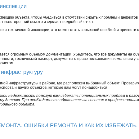
 инспекции
пекцию объекта, чтобы убедиться в отсутствии скрытых проблем и дефектов 
т всесторонний осмотр и сделает подробный отчет.
ния технической инспекции, это может стать серьезной ошибкой и привести 
тся огромным объемом документации. Убедитесь, что все документы на объе
енности, технический паспорт, документы о праве пользования земельным уча
юристом.
 инфраструктуру
мой инфраструктуры в районе, где расположен выбранный объект. Проверьте
нспорта и других объектов, которые вам могут понадобиться.
пкой недвижимости помогут вам избежать потенциальных проблем и разоч
му деталю. При необходимости обратитесь за советом к профессионалам
ыбранного объекта.
МОНТА. ОШИБКИ РЕМОНТА И КАК ИХ ИЗБЕЖАТЬ. 