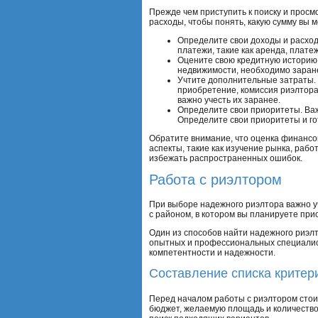
Прежде чем приступить к поиску и прос
расходы, чтобы понять, какую сумму вы 
Определите свои доходы и расходы
платежи, такие как аренда, плате
Оцените свою кредитную историю 
недвижимости, необходимо заране
Учтите дополнительные затраты. 
приобретение, комиссия риэлтора,
важно учесть их заранее.
Определите свои приоритеты. Важн
Определите свои приоритеты и го
Обратите внимание, что оценка финансов
аспекты, такие как изучение рынка, рабо
избежать распространенных ошибок.
Работа с риэлтором
При выборе надежного риэлтора важно у
с районом, в котором вы планируете при
Один из способов найти надежного риэлт
опытных и профессиональных специалист
компетентности и надежности.
Составление списка критер
Перед началом работы с риэлтором стоит
бюджет, желаемую площадь и количество 