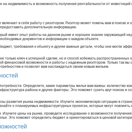
ен на недвижимость и возможность получения рентабельности от инвестиций 
е включает в себя работу с риэлтором. Риэлтор может помочь вам в поиске 
и предоставить дополнительную информацию.
орый имеет опыт работы на данном рынке и хорошее знание окружающей не
необходимых документов и информации о каждом объекте.
юджет, требования к объекту и другие важные детали, чтобы они могли эфф
о не только ключ к успешной сделке, но и способ избежать распространенных
оей финансовой возможности и работы с надежным риэлтором. Только так вы 
отребностям и позволит вам наслаждаться своим новым жильем.
ностей
потребности. Определите, какие параметры жилья вам важны: количество ком
нфраструктура района и другие факторы. Это поможет сузить круг поиска и с
озы развития рынка недвижимости. Изучите экономическую ситуацию в стране
найте о планируемых инфраструктурных проектах, которые могут повлиять н
. Изучите цены на рынке, проведите исследование о возможности получения 
илья. Это поможет определить бюджет и ориентироваться в ценовой категори
можностей