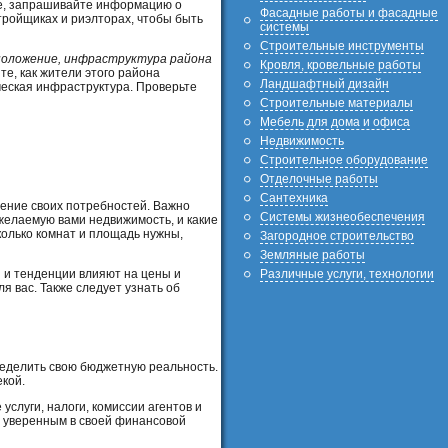
не, запрашивайте информацию о
Фасадные работы и фасадные
тройщиках и риэлторах, чтобы быть
системы
Строительные инструменты
положение, инфраструктура района
Кровля, кровельные работы
е, как жители этого района
Ландшафтный дизайн
ческая инфраструктура. Проверьте
Строительные материалы
Мебель для дома и офиса
Недвижимость
Строительное оборудование
Отделочные работы
Сантехника
ление своих потребностей. Важно
Системы жизнеобеспечения
желаемую вами недвижимость, и какие
колько комнат и площадь нужны,
Загородное строительство
Земляные работы
 и тенденции влияют на цены и
Различные услуги, технологии
я вас. Также следует узнать об
ределить свою бюджетную реальность.
екой.
слуги, налоги, комиссии агентов и
ь уверенным в своей финансовой