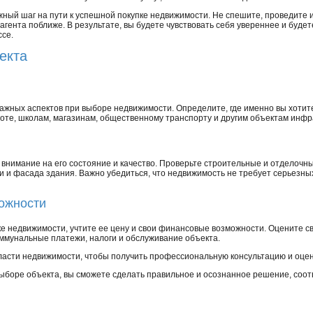
важный шаг на пути к успешной покупке недвижимости. Не спешите, проведите
 агента поближе. В результате, вы будете чувствовать себя увереннее и буде
се.
екта
важных аспектов при выборе недвижимости. Определите, где именно вы хотит
аботе, школам, магазинам, общественному транспорту и другим объектам инфр
 внимание на его состояние и качество. Проверьте строительные и отделочн
ли и фасада здания. Важно убедиться, что недвижимость не требует серьезн
ожности
е недвижимости, учтите ее цену и свои финансовые возможности. Оцените с
оммунальные платежи, налоги и обслуживание объекта.
бласти недвижимости, чтобы получить профессиональную консультацию и оцен
ыборе объекта, вы сможете сделать правильное и осознанное решение, соо