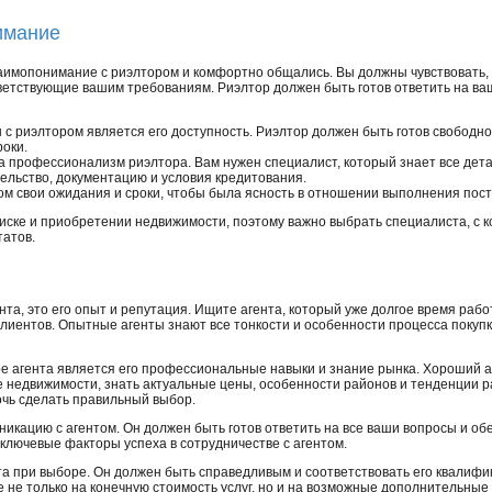
имание
аимопонимание с риэлтором и комфортно общались. Вы должны чувствовать,
ветствующие вашим требованиям. Риэлтор должен быть готов ответить на ва
с риэлтором является его доступность. Риэлтор должен быть готов свободно
роки.
а профессионализм риэлтора. Вам нужен специалист, который знает все дет
ельство, документацию и условия кредитования.
ом свои ожидания и сроки, чтобы была ясность в отношении выполнения пос
иске и приобретении недвижимости, поэтому важно выбрать специалиста, с 
татов.
ента, это его опыт и репутация. Ищите агента, который уже долгое время раб
иентов. Опытные агенты знают все тонкости и особенности процесса покупк
 агента является его профессиональные навыки и знание рынка. Хороший 
 недвижимости, знать актуальные цены, особенности районов и тенденции ра
чь сделать правильный выбор.
никацию с агентом. Он должен быть готов ответить на все ваши вопросы и об
ключевые факторы успеха в сотрудничестве с агентом.
та при выборе. Он должен быть справедливым и соответствовать его квалифик
 не только на конечную стоимость услуг, но и на возможные дополнительные