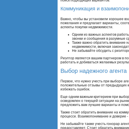
поиск подходящих вариантов.
Коммуникация и взаимопон
Важно, чтобы вы установили хорошее вз
пожелания и предлагает варианты, соот
аспекты покупки недвижимости.
Одним из важных аспектов работы 
звонки и сообщения в разумные с
Также важно обратить внимание н
недвижимости, включая законодат
Не забывайте обсудить с риэлтор
Риэлтор является вашим партнером в по
работать и добиваться желаемых резуль
Выбор надежного агента
Первое, что нужно учесть при выборе аг
положительные отзывы от предыдущих кл
избежать ошибок.
Еще одним важным критерием при выборе
осведомлен о текущей ситуации на рынке
предложить вам лучшие варианты и помо
Также стоит обратить внимание на комму
процессе. Взаимопонимание и доверие - 
Не забывайте также учесть гонорар аген
предоставляет. Стоит обратить внимание