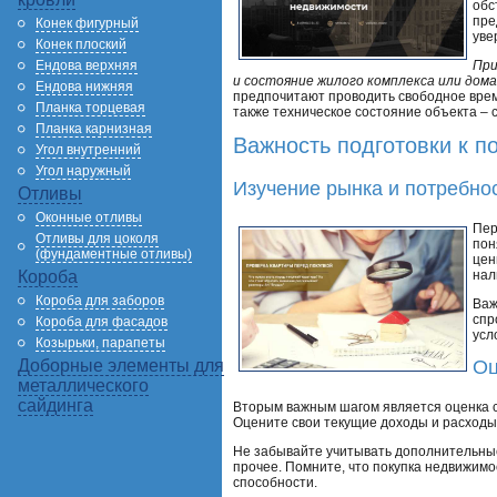
обс
пре
Конек фигурный
уве
Конек плоский
Ендова верхняя
При
и состояние жилого комплекса или дома
Ендова нижняя
предпочитают проводить свободное врем
Планка торцевая
также техническое состояние объекта –
Планка карнизная
Важность подготовки к п
Угол внутренний
Угол наружный
Изучение рынка и потребно
Отливы
Оконные отливы
Пер
Отливы для цоколя
пон
(фундаментные отливы)
цен
нал
Короба
Короба для заборов
Важ
спр
Короба для фасадов
усл
Козырьки, парапеты
Оц
Доборные элементы для
металлического
сайдинга
Вторым важным шагом является оценка с
Оцените свои текущие доходы и расходы,
Не забывайте учитывать дополнительные 
прочее. Помните, что покупка недвижим
способности.