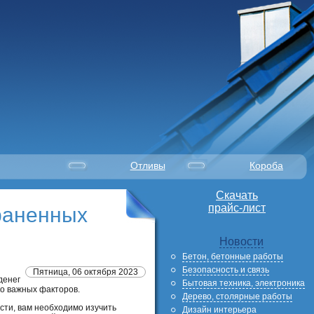
Отливы
Короба
Скачать
прайс-лист
раненных
Новости
Бетон, бетонные работы
Безопасность и связь
Пятница, 06 октября 2023
денег
Бытовая техника, электроника
ко важных факторов.
Дерево, столярные работы
сти, вам необходимо изучить
Дизайн интерьера