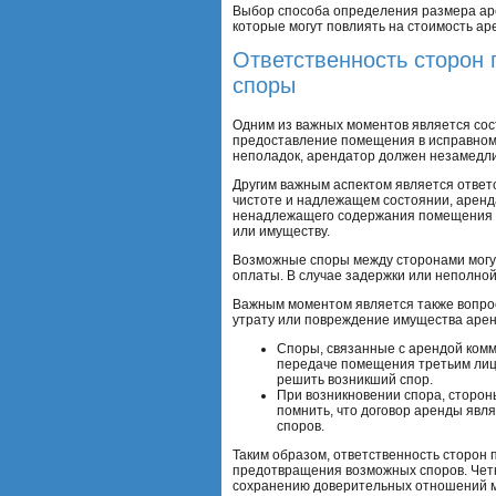
Выбор способа определения размера аре
которые могут повлиять на стоимость ар
Ответственность сторон
споры
Одним из важных моментов является сос
предоставление помещения в исправном с
неполадок, арендатор должен незамедли
Другим важным аспектом является ответ
чистоте и надлежащем состоянии, аренд
ненадлежащего содержания помещения с
или имуществу.
Возможные споры между сторонами могут
оплаты. В случае задержки или неполной
Важным моментом является также вопрос
утрату или повреждение имущества арен
Споры, связанные с арендой комм
передаче помещения третьим лица
решить возникший спор.
При возникновении спора, сторон
помнить, что договор аренды явл
споров.
Таким образом, ответственность сторон
предотвращения возможных споров. Четк
сохранению доверительных отношений м