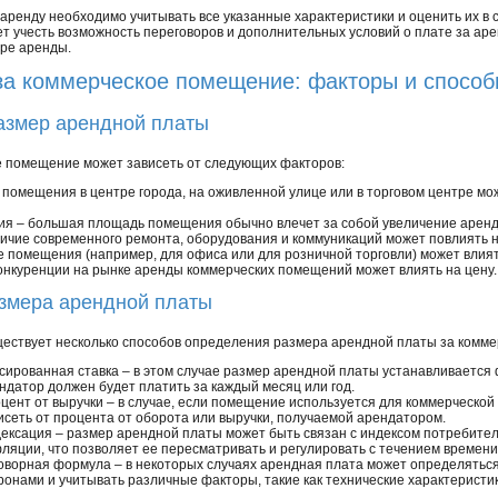
ренду необходимо учитывать все указанные характеристики и оценить их в 
ет учесть возможность переговоров и дополнительных условий о плате за ар
оре аренды.
за коммерческое помещение: факторы и спосо
азмер арендной платы
е помещение может зависеть от следующих факторов:
омещения в центре города, на оживленной улице или в торговом центре мо
я – большая площадь помещения обычно влечет за собой увеличение аренд
личие современного ремонта, оборудования и коммуникаций может повлиять 
 помещения (например, для офиса или для розничной торговли) может влият
онкуренции на рынке аренды коммерческих помещений может влиять на цену.
азмера арендной платы
ествует несколько способов определения размера арендной платы за комм
сированная ставка – в этом случае размер арендной платы устанавливается
ндатор должен будет платить за каждый месяц или год.
цент от выручки – в случае, если помещение используется для коммерческой
исеть от процента от оборота или выручки, получаемой арендатором.
ексация – размер арендной платы может быть связан с индексом потребител
ляции, что позволяет ее пересматривать и регулировать с течением времени
оворная формула – в некоторых случаях арендная плата может определяться
ронами и учитывать различные факторы, такие как технические характеристи