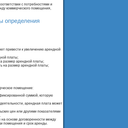
соответствии с потребностями и
енду коммерческого помещения,
бы определения
жет привести к увеличению арендной
ной платы;
на размер арендной платы;
ь на размер арендной платы;
ерческое помещение:
 фиксированной суммой, которую
 деятельности, арендная плата может
ьских цен или другими показателями
.
 на основе договоренности между
ки помещения и срок аренды.