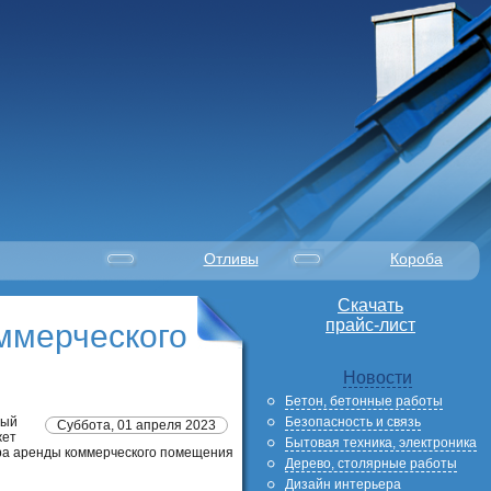
Отливы
Короба
Скачать
прайс-лист
ммерческого
Новости
Бетон, бетонные работы
Безопасность и связь
рый
Суббота, 01 апреля 2023
жет
Бытовая техника, электроника
ора аренды коммерческого помещения
Дерево, столярные работы
Дизайн интерьера