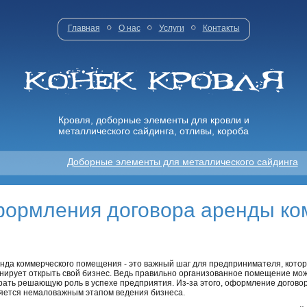
Главная
О нас
Услуги
Контакты
Кровля, доборные элементы для кровли и
металлического сайдинга, отливы, короба
Доборные элементы для металлического сайдинга
формления договора аренды ко
нда коммерческого помещения - это важный шаг для предпринимателя, кото
нирует открыть свой бизнес. Ведь правильно организованное помещение мо
рать решающую роль в успехе предприятия. Из-за этого, оформление догов
яется немаловажным этапом ведения бизнеса.