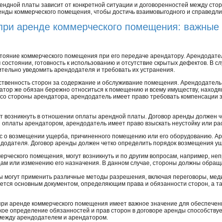
ндной платы зависит от конкретной ситуации и договоренностей между стор
енды коммерческого помещения, чтобы достичь взаимовыгодного и справедлив
 при аренде коммерческого помещения: важны
тояние коммерческого помещения при его передаче арендатору. Арендодател
остоянии, готовность к использованию и отсутствие скрытых дефектов. В с
тельно уведомить арендодателя и требовать их устранения.
ственность сторон за содержание и обслуживание помещения. Арендодател
атор же обязан бережно относиться к помещению и всему имуществу, находящ
о стороны арендатора, арендодатель имеет право требовать компенсации
 возникнуть в отношении оплаты арендной платы. Договор аренды должен че
 оплаты арендатором, арендодатель имеет право взыскать неустойку или рас
 о возмещении ущерба, причиненного помещению или его оборудованию. Ар
додателя. Договор аренды должен четко определить порядок возмещения ущ
ерческого помещения, могут возникнуть и по другим вопросам, например, н
м или изменению его назначения. В данном случае, стороны должны обраща
ы могут применить различные методы разрешения, включая переговоры, мед
яется основным документом, определяющим права и обязанности сторон, а 
 при аренде коммерческого помещения имеет важное значение для обеспече
ое определение обязанностей и прав сторон в договоре аренды способствуе
ежду арендодателем и арендатором.