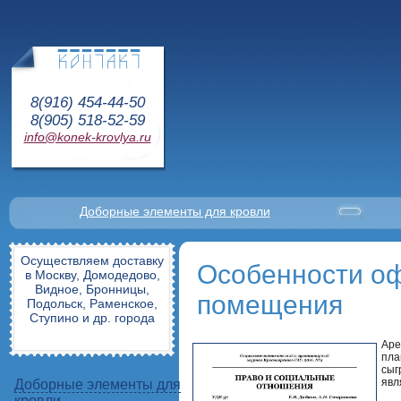
8(916) 454-44-50
8(905) 518-52-59
info@konek-krovlya.ru
Доборные элементы для кровли
Осуществляем доставку
Особенности о
в Москву, Домодедово,
Видное, Бронницы,
помещения
Подольск, Раменское,
Ступино и др. города
Аре
пла
сыг
явл
Доборные элементы для
кровли