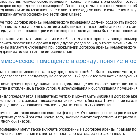
овор аренды коммерческого помещения должен учитывать ряд особенностей,
оворов по аренде жилых помещений. Во-первых, коммерческое помещение об
ед началом использования. В него часто необходимо внести изменения или 
дпринимателю эффективно вести свой бизнес.
ме того, договор аренды коммерческого помещения должен содержать инфо
бенностях доступа для клиентов и работников, а также требованиях по его э
нды, условия пролонгации и иные вопросы также должны быть четко прописан
но также учесть возможные риски и обязательства сторон при аренде комме
ержать положения о сроках и процедурах уведомления, а также механизмы р
енты являются ключевыми при оформлении договора аренды коммерческого
дпринимателем на этапе его заключения.
ммерческое помещение в аренду: понятие и ос
мерческое помещение в аренду представляет собой объект недвижимости, к
едоставляется арендатору на определенный срок с возможностью получения
 помещения в аренду включают площадь помещения, его расположение, нали
ство и отопление, а также условия использования и обслуживания помещения
нду определяется в квадратных метрах и может быть указана в договоре а
кольку от него зависит проходимость и видимость бизнеса. Помещение наход
ую ценность и привлекательность для потенциальных клиентов.
помещении также является важным фактором. Отопление, вентиляция и кон
ртных условий работы. Кроме того, наличие высокоскоростного интернета и
многих бизнесов.
помещения могут также включать оговоренные в договоре аренды правила п
мление помещения и ответственность арендатора за его сохранность.