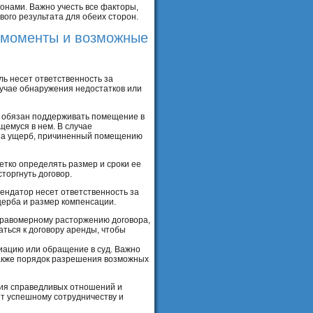
онами. Важно учесть все факторы,
ого результата для обеих сторон.
е моменты и возможные
ь несет ответственность за
лучае обнаружения недостатков или
ь обязан поддерживать помещение в
емуся в нем. В случае
 за ущерб, причиненный помещению
тко определять размер и сроки ее
торгнуть договор.
ендатор несет ответственность за
ерба и размер компенсации.
еправомерному расторжению договора,
ться к договору аренды, чтобы
иацию или обращение в суд. Важно
также порядок разрешения возможных
ния справедливых отношений и
т успешному сотрудничеству и