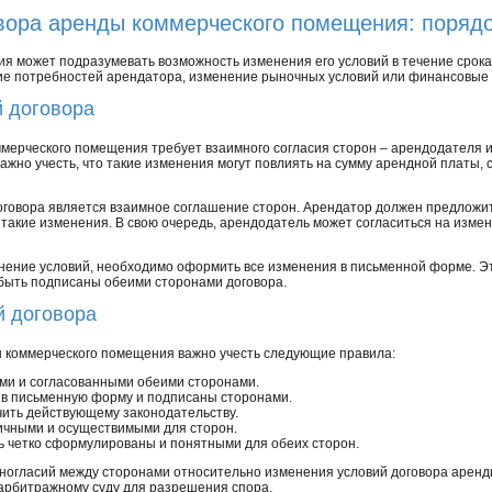
вора аренды коммерческого помещения: порядо
я может подразумевать возможность изменения его условий в течение срока
ие потребностей арендатора, изменение рыночных условий или финансовые 
й договора
мерческого помещения требует взаимного согласия сторон – арендодателя 
ажно учесть, что такие изменения могут повлиять на сумму арендной платы, 
оговора является взаимное соглашение сторон. Арендатор должен предложи
такие изменения. В свою очередь, арендодатель может согласиться на изме
енение условий, необходимо оформить все изменения в письменной форме. 
быть подписаны обеими сторонами договора.
й договора
 коммерческого помещения важно учесть следующие правила:
и и согласованными обеими сторонами.
в письменную форму и подписаны сторонами.
ить действующему законодательству.
чными и осуществимыми для сторон.
 четко сформулированы и понятными для обеих сторон.
ногласий между сторонами относительно изменения условий договора арен
 арбитражному суду для разрешения спора.