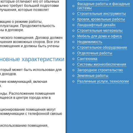
 которые отличают его от обычных
Фасадные работы и фасадные
ычно требует большей подготовки
системы
улучшения, которые позволят
Строительные инструменты
Кровля, кровельные работы
рмацию о режиме работы,
Ландшафтный дизайн
ксплуатации. Продолжительность
ы в договоре.
Строительные материалы
Мебель для дома и офиса
рческого помещения. Договор должен
Недвижимость
ешения возможных споров. Все эти
 помещения и должны быть учтены
Строительное оборудование
Отделочные работы
новные характеристики
Сантехника
Системы жизнеобеспечения
оторый может быть использован для
Загородное строительство
 доходов.
Земляные работы
Различные услуги, технологии
чие коммуникаций, включая
.
ренды. Расположение помещения
ящееся в центре города или в
диционирование помещения могут
 коммуникации с телефонной связью
о использованию помещения,