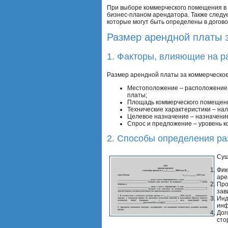
При выборе коммерческого помещения в а
бизнес-планом арендатора. Также следу
которые могут быть определены в догов
Размер арендной платы 
1. Факторы, влияющие на р
Размер арендной платы за коммерческо
Местоположение – расположение п
платы;
Площадь коммерческого помещени
Технические характеристики – на
Целевое назначение – назначение
Спрос и предложение – уровень к
2. Способы определения р
Сущ
Фик
аре
Про
зав
Инд
инф
Дог
сто