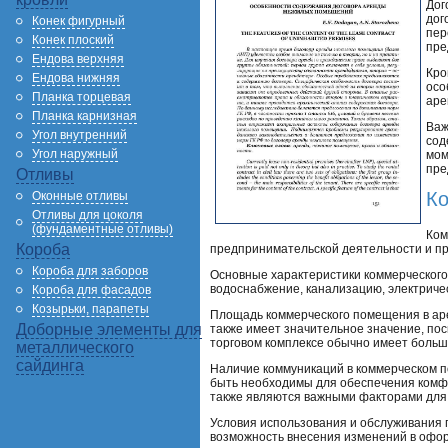
Дог
дог
Конек фигурный
пер
Конек плоский
пре
Ендова верхняя
Кро
Ендова нижняя
осо
Планка торцевая
аре
Планка карнизная
Важ
Угол внутренний
сод
Угол наружный
мом
пре
Отливы
Ко
Оконные отливы
Отливы для цоколя
(фундаментные отливы)
Ком
Короба
предпринимательской деятельности и пр
Короба для заборов
Основные характеристики коммерческого
водоснабжение, канализацию, электриче
Короба для фасадов
Козырьки, парапеты
Площадь коммерческого помещения в аре
Доборные элементы для
также имеет значительное значение, пос
торговом комплексе обычно имеет больш
металлического
сайдинга
Наличие коммуникаций в коммерческом 
быть необходимы для обеспечения комфо
также являются важными факторами для 
Условия использования и обслуживания 
возможность внесения изменений в офор