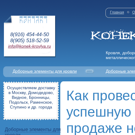
Главная
О
8(916) 454-44-50
8(905) 518-52-59
info@konek-krovlya.ru
Кровля, добор
металлическог
Доборные элементы для кровли
Доборные эле
Осуществляем доставку
Как прове
в Москву, Домодедово,
Видное, Бронницы,
Подольск, Раменское,
успешную 
Ступино и др. города
продаже 
Доборные элементы для
кровли