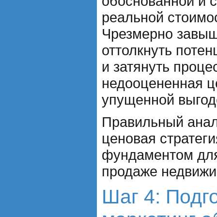
обоснованной и с
реальной стоимо
Чрезмерно завыш
оттолкнуть поте
и затянуть проце
недооцененная ц
упущенной выгод
Правильный анал
ценовая стратег
фундаментом для
продаже недвижи
Шаг 4: Подг