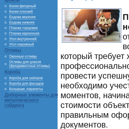
Конек фигурный
Конек плоский
П
Ендова верхняя
Ендова нижняя
н
Планка торцевая
Планка карнизная
о
Угол внутренний
в
Угол наружный
Отливы
который требует 
Оконные отливы
Отливы для цоколя
профессионально
(фундаментные отливы)
Короба
провести успешн
Короба для заборов
необходимо учес
Короба для фасадов
Козырьки, парапеты
моментов, начина
Доборные элементы для
металлического
стоимости объект
сайдинга
правильным офо
документов.