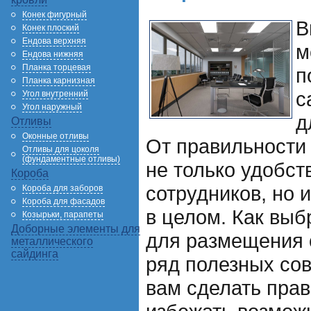
Конек фигурный
В
Конек плоский
Ендова верхняя
м
Ендова нижняя
Планка торцевая
п
Планка карнизная
с
Угол внутренний
Угол наружный
д
Отливы
Оконные отливы
От правильности 
Отливы для цоколя
(фундаментные отливы)
не только удобст
Короба
сотрудников, но 
Короба для заборов
Короба для фасадов
в целом. Как выб
Козырьки, парапеты
Доборные элементы для
для размещения
металлического
сайдинга
ряд полезных сов
вам сделать пра