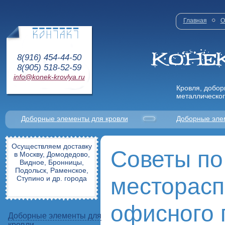
Главная
О
8(916) 454-44-50
8(905) 518-52-59
info@konek-krovlya.ru
Кровля, добор
металлическог
Доборные элементы для кровли
Доборные эле
Осуществляем доставку
Советы по
в Москву, Домодедово,
Видное, Бронницы,
Подольск, Раменское,
месторас
Ступино и др. города
офисного
Доборные элементы для
кровли