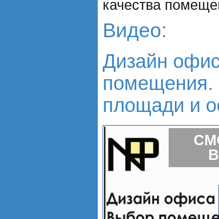
качества помеще
Видео:
Дизайн офис
помещения.
площади и о
СМ
В