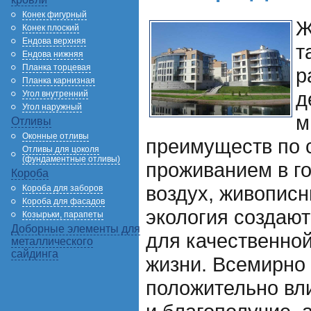
Конек фигурный
Ж
Конек плоский
Ендова верхняя
т
Ендова нижняя
Планка торцевая
р
Планка карнизная
д
Угол внутренний
Угол наружный
м
Отливы
Оконные отливы
преимуществ по 
Отливы для цоколя
(фундаментные отливы)
проживанием в г
Короба
воздух, живописн
Короба для заборов
Короба для фасадов
экология создаю
Козырьки, парапеты
Доборные элементы для
для качественно
металлического
сайдинга
жизни. Всемирно 
положительно вл