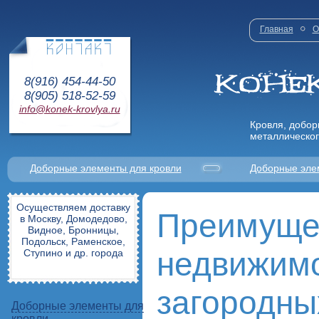
Главная
О
8(916) 454-44-50
8(905) 518-52-59
info@konek-krovlya.ru
Кровля, добор
металлическог
Доборные элементы для кровли
Доборные эле
Осуществляем доставку
Преимуще
в Москву, Домодедово,
Видное, Бронницы,
Подольск, Раменское,
недвижимо
Ступино и др. города
загородны
Доборные элементы для
кровли