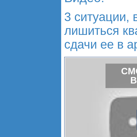
3 ситуации,
лишиться кв
сдачи ее в а
СМ
В