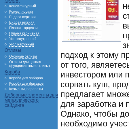
н
Конек фигурный
Конек плоский
с
Ендова верхняя
Ендова нижняя
в
Планка торцевая
п
Планка карнизная
Угол внутренний
з
Угол наружный
Отливы
подход к этому п
Оконные отливы
Отливы для цоколя
от того, являете
(фундаментные отливы)
Короба
инвестором или п
Короба для заборов
сорвать куш, пр
Короба для фасадов
Козырьки, парапеты
предлагает множ
Доборные элементы для
металлического
для заработка и 
сайдинга
Однако, чтобы до
необходимо учес