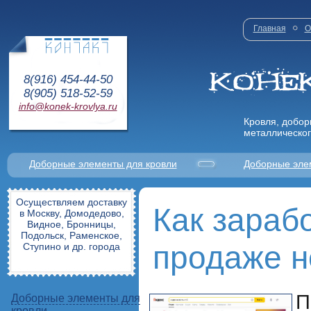
Главная
О
8(916) 454-44-50
8(905) 518-52-59
info@konek-krovlya.ru
Кровля, добор
металлическог
Доборные элементы для кровли
Доборные эле
Осуществляем доставку
Как зараб
в Москву, Домодедово,
Видное, Бронницы,
Подольск, Раменское,
продаже 
Ступино и др. города
П
Доборные элементы для
кровли