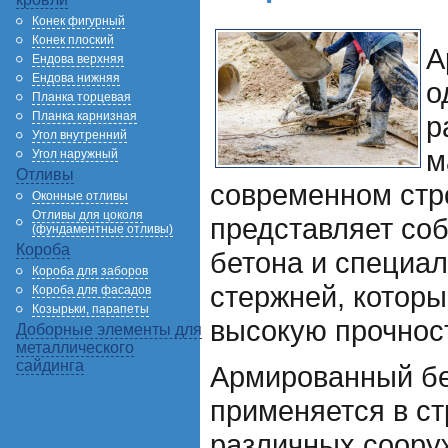
Конек фигурный
Конек плоский
А
Ендова верхняя
Ендова нижняя
о
Планка торцевая
Планка карнизная
р
Угол внутренний
м
Угол наружный
Отливы
современном стр
Оконные отливы
Отливы для цоколя
представляет со
(фундаментные отливы)
Короба
бетона и специа
Короба для заборов
стержней, котор
Короба для фасадов
Козырьки, парапеты
высокую прочност
Доборные элементы для
металлического
сайдинга
Армированный бе
применяется в ст
различных сооруж