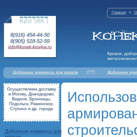
Главная
О
8(916) 454-44-50
8(905) 518-52-59
info@konek-krovlya.ru
Кровля, добор
металлическог
Доборные элементы для кровли
Доборные эле
Осуществляем доставку
Использов
в Москву, Домодедово,
Видное, Бронницы,
Подольск, Раменское,
армирован
Ступино и др. города
строитель
Доборные элементы для
кровли