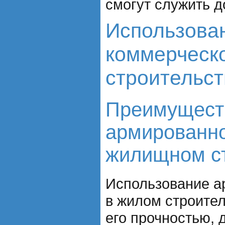
смогут служить д
Использова
коммерческ
строительст
Преимущест
армированно
жилищном с
Использование а
в жилом строите
его прочностью, 