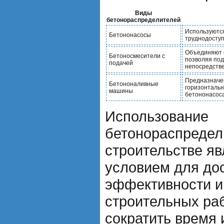
Виды
бетонораспределителей
Используются
Бетононасосы
труднодоступ
Объединяют 
Бетоносмесители с
позволяя под
подачей
непосредстве
Предназначен
Бетононаливные
горизонтальн
машины
бетононасоса
Использование
бетонораспредел
строительстве я
условием для до
эффективности и
строительных ра
сократить время 