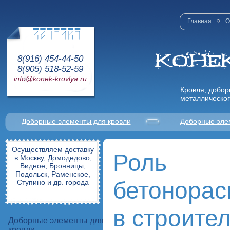
Главная
О
8(916) 454-44-50
8(905) 518-52-59
info@konek-krovlya.ru
Кровля, добор
металлическог
Доборные элементы для кровли
Доборные эле
Осуществляем доставку
Роль
в Москву, Домодедово,
Видное, Бронницы,
Подольск, Раменское,
бетонорас
Ступино и др. города
в строите
Доборные элементы для
кровли