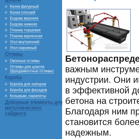
Конек фигурный
Конек плоский
Ендова верхняя
Ендова нижняя
Планка торцевая
Планка карнизная
Угол внутренний
Угол наружный
Отливы
Бетонораспред
Оконные отливы
важным инструме
Отливы для цоколя
(фундаментные отливы)
индустрии. Они 
Короба
Короба для заборов
в эффективной д
Короба для фасадов
Козырьки, парапеты
бетона на строит
Доборные элементы для
металлического
Благодаря ним п
сайдинга
становится боле
надежным.