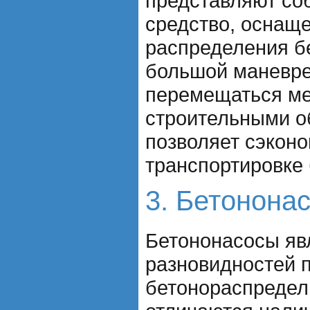
представляют со
средство, оснащ
распределения б
большой маневре
перемещаться м
строительными о
позволяет сэконо
транспортировке 
3. Бетонона
Бетононасосы яв
разновидностей 
бетонораспредел