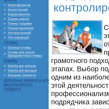
контролир
Конек фигурный
Конек плоский
Ендова верхняя
Ендова нижняя
Планка торцевая
С
Планка карнизная
Угол внутренний
э
Угол наружный
о
Отливы
Оконные отливы
п
Отливы для цоколя
(фундаментные отливы)
грамотного подхо
Короба
Короба для заборов
этапах. Выбор п
Короба для фасадов
одним из наибол
Козырьки, парапеты
Доборные элементы для
этой деятельност
металлического
сайдинга
профессионализм
подрядчика завис