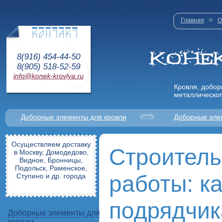
Главная
О
8(916) 454-44-50
8(905) 518-52-59
info@konek-krovlya.ru
Кровля, добор
металлическог
Доборные элементы для кровли
Доборные эле
Осуществляем доставку
Строител
в Москву, Домодедово,
Видное, Бронницы,
Подольск, Раменское,
работы: к
Ступино и др. города
подрядчик
Доборные элементы для
кровли