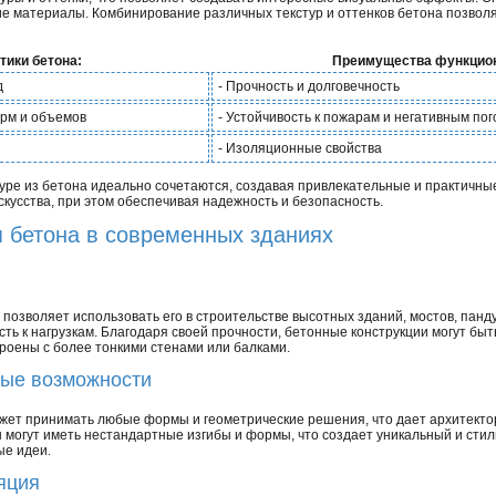
ие материалы. Комбинирование различных текстур и оттенков бетона позвол
ики бетона:
Преимущества функцион
д
- Прочность и долговечность
орм и объемов
- Устойчивость к пожарам и негативным по
- Изоляционные свойства
туре из бетона идеально сочетаются, создавая привлекательные и практичны
кусства, при этом обеспечивая надежность и безопасность.
 бетона в современных зданиях
позволяет использовать его в строительстве высотных зданий, мостов, панду
ть к нагрузкам. Благодаря своей прочности, бетонные конструкции могут быт
троены с более тонкими стенами или балками.
ные возможности
ожет принимать любые формы и геометрические решения, что дает архитект
 могут иметь нестандартные изгибы и формы, что создает уникальный и стил
ые идеи.
яция