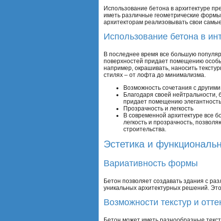
Использование бетона в архитектуре пр
иметь различные геометрические формы 
архитекторам реализовывать свои самые
Использование бетона в ин
В последнее время все большую популяр
поверхностей придает помещению особый
например, окрашивать, наносить тексту
стилях – от лофта до минимализма.
Возможность сочетания с другим
Благодаря своей нейтральности, б
придает помещению элегантность
Прозрачность и легкость
В современной архитектуре все б
легкость и прозрачность, позволя
строительства.
Эстетика и функциональн
Вариативность формы
Бетон позволяет создавать здания с ра
уникальных архитектурных решений. Это
Возможности текстур и отте
Бетон может иметь разнообразные текст