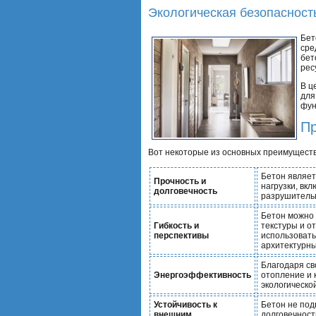
Экологическая безопасност
Бет
сре
бет
рес
В ц
для
фун
Пр
Вот некоторые из основных преимуществ
Бетон являет
Прочность и
нагрузки, вк
долговечность
разрушительн
Бетон можно 
Гибкость и
текстуры и о
перспективы
использовать
архитектурны
Благодаря св
Энергоэффективность
отопление и 
экологическо
Устойчивость к
Бетон не под
внешним
долговечност