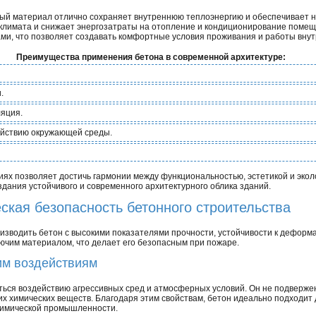
нный материал отлично сохраняет внутреннюю теплоэнергию и обеспечивает
 климата и снижает энергозатраты на отопление и кондиционирование помещ
и, что позволяет создавать комфортные условия проживания и работы внут
Преимущества применения бетона в современной архитектуре:
.
ляция.
действию окружающей среды.
ях позволяет достичь гармонии между функциональностью, эстетикой и экол
дания устойчивого и современного архитектурного облика зданий.
еская безопасность бетонного строительства
зводить бетон с высокими показателями прочности, устойчивости к дефор
рючим материалом, что делает его безопасным при пожаре.
ким воздействиям
ься воздействию агрессивных сред и атмосферных условий. Он не подвержен
гих химических веществ. Благодаря этим свойствам, бетон идеально подходит
 химической промышленности.