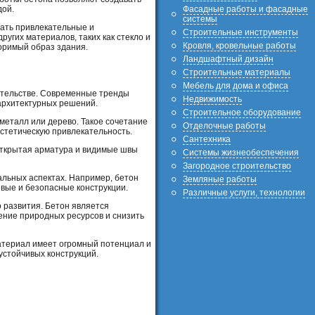
Фасадные работы и фасадные
дой.
системы
ать привлекательные и
Строительные инструменты
угих материалов, таких как стекло и
Кровля, кровельные работы
оримый образ здания.
Ландшафтный дизайн
Строительные материалы
Мебель для дома и офиса
ительстве. Современные тренды
Недвижимость
 архитектурных решений.
Строительное оборудование
 металл или дерево. Такое сочетание
Отделочные работы
стетическую привлекательность.
Сантехника
Открытая арматура и видимые швы
Системы жизнеобеспечения
Загородное строительство
альных аспектах. Например, бетон
Земляные работы
ивые и безопасные конструкции.
Различные услуги, технологии
 развития. Бетон является
ение природных ресурсов и снизить
материал имеет огромный потенциал и
устойчивых конструкций.