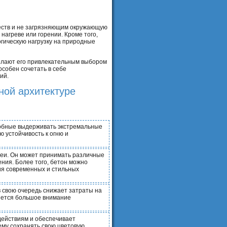
еств и не загрязняющим окружающую
 нагреве или горении. Кроме того,
гическую нагрузку на природные
делают его привлекательным выбором
особен сочетать в себе
ий.
ной архитектуре
собные выдерживать экстремальные
ю устойчивость к огню и
деи. Он может принимать различные
ния. Более того, бетон можно
ния современных и стильных
в свою очередь снижает затраты на
ляется большое внимание
здействиям и обеспечивает
ему сохранять свою цветовую