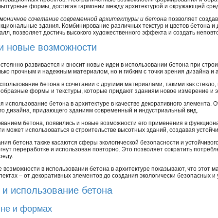
льптурные формы, достигая гармонии между архитектурой и окружающей сре
моничное сочетание современной архитектуры и бетона
позволяет создав
кциональные здания. Комбинирование различных текстур и цветов бетона и др
алл, позволяет достичь высокого художественного эффекта и создать неповт
и новые возможности
тоянно развивается и вносит новые идеи в использовании бетона при стро
лько прочным и надежным материалом, но и гибким с точки зрения дизайна и
спользование бетона в сочетании с другими материалами, такими как стекло,
ообразные формы и текстуры, которые придают зданиям новое измерение и э
 использование бетона в архитектуре в качестве декоративного элемента. 
го дизайна, придающего зданиям современный и индустриальный вид.
ованием бетона, появились и новые возможности его применения в функцион
ти может использоваться в строительстве высотных зданий, создавая устойч
ния бетона также касаются сферы экологической безопасности и устойчивого
гнут переработке и использован повторно. Это позволяет сократить потребл
реду.
 возможности в использовании бетона в архитектуре показывают, что этот 
ектах – от декоративных элементов до создания экологически безопасных и 
и использование бетона
йне и формах