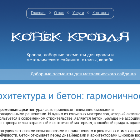
Главная
О нас
Услуги
Контакты
Кровля, доборные элементы для кровли и
металлического сайдинга, отливы, короба
Доборные элементы для металлического сайдинга
хитектура и бетон: гармонично
ременная архитектура
часто привлекает внимание смелыми и
овационными решениями. И одним из ключевых материалов, который активн
ользуется в современном строительстве, является бетон. Больше не ассоци
он превратился в красивый и эстетичный материал, способный придать здан
он удивляет своими возможностями и применением в различных стилях архит
ойчивости, бетон открывает перед дизайнерами и архитекторами широкие в
нновационных проектов. Неограниченные возможности формирования и обра