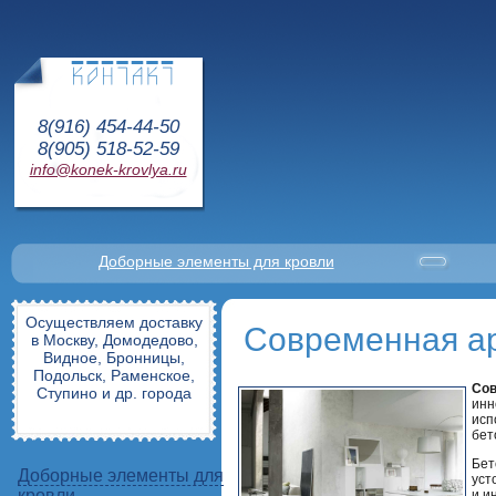
8(916) 454-44-50
8(905) 518-52-59
info@konek-krovlya.ru
Доборные элементы для кровли
Осуществляем доставку
Современная ар
в Москву, Домодедово,
Видное, Бронницы,
Подольск, Раменское,
Сов
Ступино и др. города
инн
исп
бет
Бет
Доборные элементы для
уст
кровли
и и