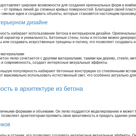
едоставляет широкие возможности для создания оригинальных форм и комби
– от прямых линий до сложных кривых поверхностей. Благодаря своей пласти
 смелые идеи и создавать объекты, которые становятся настоящим произвед
терьерном дизайне
ность набирает использование бетона в интерьерном дизайне. Оригинальны
 характер и уникальность. Бетонные стены, полы и потолки можно декорир
ры или создавать искусственные трещины и патину, что позволяет создавать
и материалами
етон легко сочетается с другими материалами, такими как дерево, стекло, м
 и современность, создает интересные визуальные эффекты.
ольшую популярность набирают бетонные конструкции со стеклянными встав
ют максимально использовать естественный свет, что особенно актуально дл
ость в архитектуре из бетона
зличными формами и объемами. Он легко поддается моделированию и может 
 позволяет архитекторам проявить свою креативность и придать зданию уник
нков
уры и оттенки, что позволяет создавать интересные визуальные эффекты. О