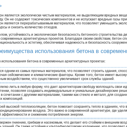
ь
он является экологически чистым материалом, не выделяющим вредных вещ
ду. Он не содержит токсических компонентов и не испускает вредные газы при
он является перерабатываемым материалом, что позволяет уменьшить эколо
урсы и снизить количество отходов.
елом, устойчивость и экологическая безопасность бетонного строительства 
 современных архитектурных проектов. Благодаря своим свойствам, бетон сп
кциональность и эстетику, обеспечивая надежность и безопасность сооружен
еимущества использования бетона в современ
 использования бетона в современных архитектурных проектах:
ся одним из самых прочных материалов, что позволяет строить здания, спо
лючая сейсмические и климатические факторы. Кроме того, бетон имеет высоку
ым воздействиям, что существенно увеличивает срок службы зданий.
легко лить в любую форму, что дает архитекторам свободу воплощать свои и
ттенки, позволяя создавать индивидуальные и уникальные дизайнерские реше
 в сочетании с другими материалами, такими как стекло и металл, для созда
х композиций.
оей высокой теплоизоляции, бетон помогает сохранять тепло в зданиях, что 
кондиционирование воздуха. Это важно в современной архитектуре, где уде
й эффективности и снижению потребления энергии.
вержен гниению, грибкам и насекомым, что делает его стойким к внешним во
ь зданий. Он также устойчив к ультрафиолетовому излучению, что позволяет 