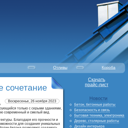
Отливы
Короба
Скачать
прайс-лист
е сочетание
Новости
Воскресенье, 26 ноября 2023
о
Бетон, бетонные работы
ирующийся только с серыми зданиями,
Безопасность и связь
ию современный и смелый вид.
Бытовая техника, электроника
ектуры. Благодаря его прочности и
Дерево, столярные работы
озможности для создания уникальных
Дизайн интерьера
ботки бетона позволяют создавать