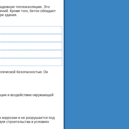
 надежную теплоизоляцию. Это
ений. Кроме того, бетон обладает
ри здания.
огической безопасностью. Он
мации и воздействию окружающей
 коррозии и не разрушается под
 для строительства в условиях