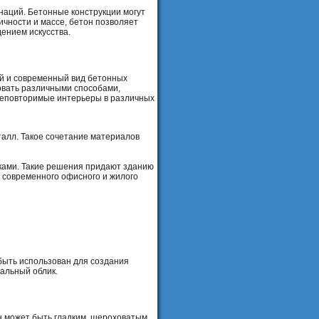
наций. Бетонные конструкции могут
чности и массе, бетон позволяет
ением искусства.
й и современный вид бетонных
овать различными способами,
 неповторимые интерьеры в различных
еталл. Такое сочетание материалов
ками. Такие решения придают зданию
я современного офисного и жилого
быть использован для создания
альный облик.
н может быть гладким, шероховатым,