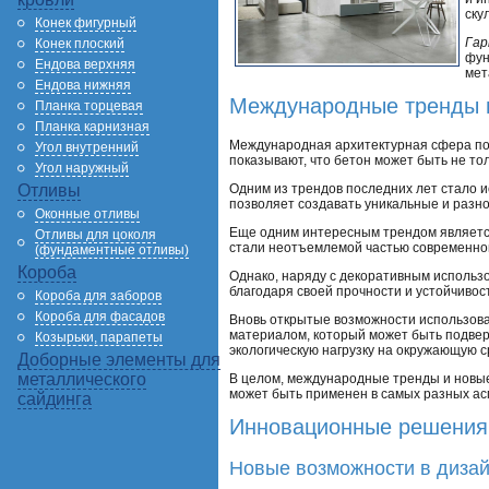
ску
Конек фигурный
Гар
Конек плоский
фун
Ендова верхняя
мет
Ендова нижняя
Международные тренды 
Планка торцевая
Планка карнизная
Международная архитектурная сфера пос
Угол внутренний
показывают, что бетон может быть не то
Угол наружный
Одним из трендов последних лет стало и
Отливы
позволяет создавать уникальные и разн
Оконные отливы
Еще одним интересным трендом является
Отливы для цоколя
стали неотъемлемой частью современно
(фундаментные отливы)
Короба
Однако, наряду с декоративным использ
благодаря своей прочности и устойчивос
Короба для заборов
Короба для фасадов
Вновь открытые возможности использова
материалом, который может быть подвер
Козырьки, парапеты
экологическую нагрузку на окружающую с
Доборные элементы для
металлического
В целом, международные тренды и новые
может быть применен в самых разных асп
сайдинга
Инновационные решения 
Новые возможности в диза