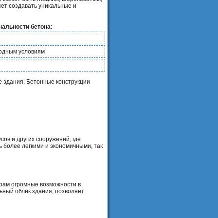
яет создавать уникальные и
альности бетона:
годным условиям
е здания. Бетонные конструкции
сов и других сооружений, где
ь более легкими и экономичными, так
орам огромные возможности в
ьный облик здания, позволяет