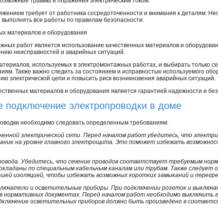
 возможные травмы и поражения электрическим током.
жением требует от работника сосредоточенности и внимания к деталям. Не
и выполнять все работы по правилам безопасности.
ых материалов и оборудования
жных работ является использование качественных материалов и оборудова
ению неисправностей и аварийных ситуаций.
материалов, используемых в электромонтажных работах, и выбирать только 
ям. Также важно следить за состоянием и исправностью используемого обо
ию электрической цепи и повысить риск возникновения аварийных ситуаций.
ственных материалов и оборудования является гарантией надежности и бе
 подключение электропроводки в доме
роводки необходимо следовать определенным требованиям:
ченной электрической сети. Перед началом работ убедитесь, что электри
ание на уровне главного электрощита. Это поможет избежать возможнос
ровода. Убедитесь, что сечение проводов соответствует требуемым норм
окладаны по специальным кабельным каналам или трубам. Также следует 
рошей изоляцией, чтобы избежать возможных коротких замыканий и перегре
ыключатели и осветительные приборы. При подключении розеток и выключ
 в нормативных документах. Перед началом работ необходимо выключить 
дключение осветительных приборов должно быть произведено в соответс