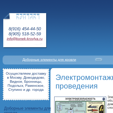
8(916) 454-44-50
8(905) 518-52-59
info@konek-krovlya.ru
Доборные элементы для кровли
Осуществляем доставку
Электромонтажн
в Москву, Домодедово,
Видное, Бронницы,
проведения
Подольск, Раменское,
Ступино и др. города
Эле
обс
дом
сло
Доборные элементы для
кровли