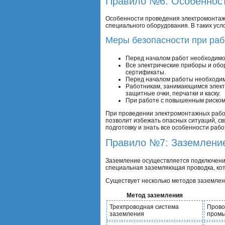
Правило №6: Особенност
Особенности проведения электромонтаж
специального оборудования. В таких ус
Меры безопасности при раб
Перед началом работ необходимо 
Все электрические приборы и об
сертификаты.
Перед началом работы необходимо
Работникам, занимающимся элект
защитные очки, перчатки и каску.
При работе с повышенным риском 
При проведении электромонтажных работ
позволит избежать опасных ситуаций, с
подготовку и знать все особенности рабо
Правило №7: Заземление
Заземление осуществляется подключением
специальная заземляющая проводка, ко
Существует несколько методов заземлени
Метод заземления
Трехпроводная система
Прово
заземления
промы