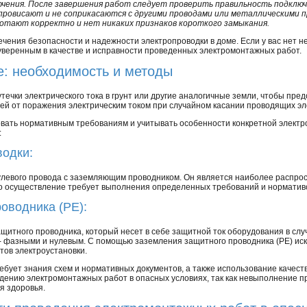
чения. После завершения работ следует проверить правильность подключ
 провисают и не соприкасаются с другими проводами или металлическими 
отают корректно и нет никаких признаков короткого замыкания.
чения безопасности и надежности электропроводки в доме. Если у вас нет н
 уверенным в качестве и исправности проведенных электромонтажных работ.
: необходимость и методы
течки электрического тока в грунт или другие аналогичные земли, чтобы пр
ей от поражения электрическим током при случайном касании проводящих эл
вать нормативным требованиям и учитывать особенности конкретной электр
:
водки:
улевого провода с заземляющим проводником. Он является наиболее распрос
его осуществление требует выполнения определенных требований и норматив
оводника (PE):
щитного проводника, который несет в себе защитной ток оборудования в слу
 - фазными и нулевым. С помощью заземления защитного проводника (PE) и
тов электроустановки.
бует знания схем и нормативных документов, а также использование качест
дению электромонтажных работ в опасных условиях, так как невыполнение п
я здоровья.