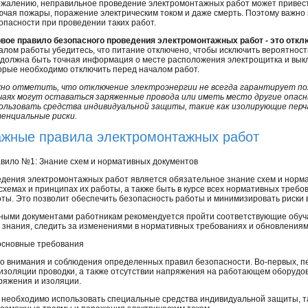
ожалению, неправильное проведение электромонтажных работ может привест
ючая пожары, поражение электрическим током и даже смерть. Поэтому важно 
опасности при проведении таких работ.
вое правило безопасного проведения электромонтажных работ - это откл
алом работы убедитесь, что питание отключено, чтобы исключить вероятность
 должна быть точная информация о месте расположения электрощитка и вык
орые необходимо отключить перед началом работ.
но отметить, что отключение электроэнергии не всегда гарантирует по
чаях могут оставаться заряженные провода или иметь место другие опас
ользовать средства индивидуальной защиты, такие как изолирующие пер
енциальные риски.
жные правила электромонтажных работ
вило №1: Знание схем и нормативных документов
дения электромонтажных работ является обязательное знание схем и норм
 схемах и принципах их работы, а также быть в курсе всех нормативных треб
ты. Это позволит обеспечить безопасность работы и минимизировать риски 
вными документами работникам рекомендуется пройти соответствующие обуч
 знания, следить за изменениями в нормативных требованиях и обновлениям
основные требования
о внимания и соблюдения определенных правил безопасности. Во-первых, 
 изоляции проводки, а также отсутствии напряжения на работающем оборудов
ряжения и изоляции.
 необходимо использовать специальные средства индивидуальной защиты, та