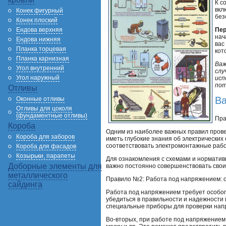
К с
вкл
Конек фигурный
без
Конек плоский
Ендова верхняя
Пер
нач
Ендова нижняя
вас
Планка торцевая
кот
Планка карнизная
Важ
Угол внутренний
слу
Угол наружный
исп
пот
Отливы
Ва
Оконные отливы
Отливы для цоколя
(фундаментные отливы)
Пра
Короба
Одним из наиболее важных правил прове
Короба для заборов
иметь глубокие знания об электрических
соответствовать электромонтажные рабо
Короба для фасадов
Козырьки, парапеты
Для ознакомления с схемами и нормати
Доборные элементы для
важно постоянно совершенствовать свои
металлического
Правило №2: Работа под напряжением: 
сайдинга
Работа под напряжением требует особог
убедиться в правильности и надежности
специальные приборы для проверки нап
Во-вторых, при работе под напряжением