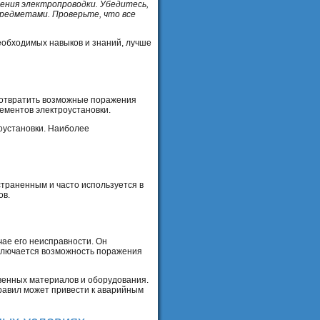
ения электропроводки. Убедитесь,
предметами. Проверьте, что все
еобходимых навыков и знаний, лучше
едотвратить возможные поражения
ементов электроустановки.
оустановки. Наиболее
траненным и часто используется в
ов.
чае его неисправности. Он
сключается возможность поражения
венных материалов и оборудования.
равил может привести к аварийным