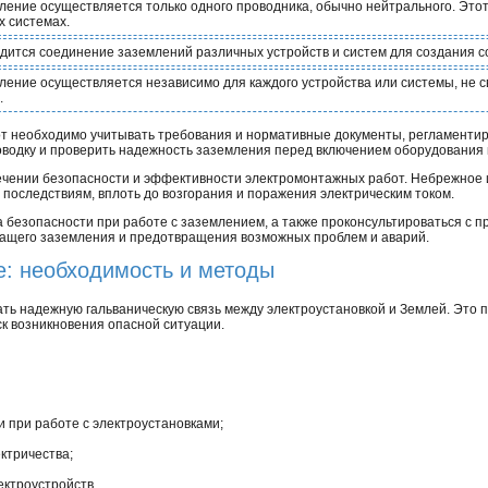
ление осуществляется только одного проводника, обычно нейтрального. Этот
х системах.
дится соединение заземлений различных устройств и систем для создания 
ление осуществляется независимо для каждого устройства или системы, не 
.
т необходимо учитывать требования и нормативные документы, регламенти
одку и проверить надежность заземления перед включением оборудования в
печении безопасности и эффективности электромонтажных работ. Небрежное
последствиям, вплоть до возгорания и поражения электрическим током.
 безопасности при работе с заземлением, а также проконсультироваться с 
ащего заземления и предотвращения возможных проблем и аварий.
: необходимость и методы
ть надежную гальваническую связь между электроустановкой и Землей. Это 
ск возникновения опасной ситуации.
 при работе с электроустановками;
ктричества;
ктроустройств.