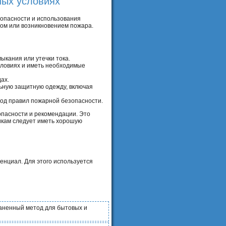
ных условиях
опасности и использования
ком или возникновением пожара.
ыкания или утечки тока.
словиях и иметь необходимые
ах.
ьную защитную одежду, включая
вод правил пожарной безопасности.
опасности и рекомендации. Это
икам следует иметь хорошую
енциал. Для этого используется
аненный метод для бытовых и