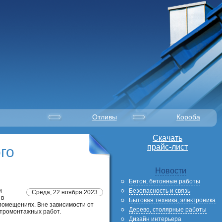
Отливы
Короба
Скачать
прайс-лист
го
Новости
Бетон, бетонные работы
Безопасность и связь
и
Среда, 22 ноября 2023
 в
Бытовая техника, электроника
помещениях. Вне зависимости от
Дерево, столярные работы
ктромонтажных работ.
Дизайн интерьера