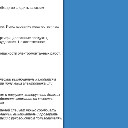
обходимо следить за своим
ния. Использование некачественных
сертифицированные продукты,
рудования. Некачественное
зопасности электромонтажных работ.
ческий выключатель находится в
ти получения электрошока или
ам и нагрузке, которую они должны
обратить внимание на качество
ва.
ателей следует точно соблюдать
главный выключатель и проверить
твии с руководством пользователя и