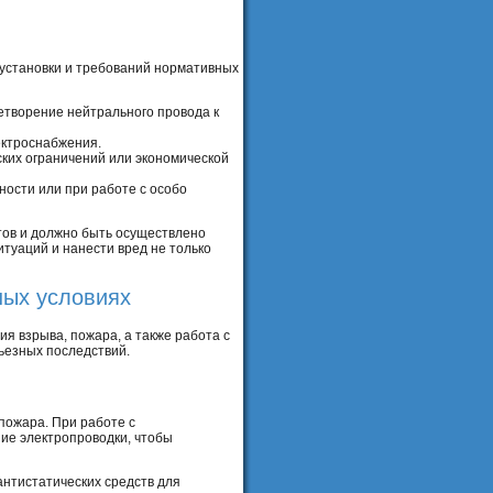
оустановки и требований нормативных
етворение нейтрального провода к
ектроснабжения.
ских ограничений или экономической
ости или при работе с особо
тов и должно быть осуществлено
уаций и нанести вред не только
ных условиях
я взрыва, пожара, а также работа с
ьезных последствий.
пожара. При работе с
ие электропроводки, чтобы
нтистатических средств для