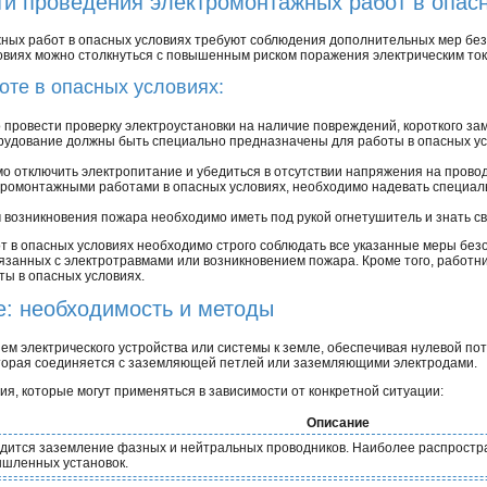
и проведения электромонтажных работ в опас
ных работ в опасных условиях требуют соблюдения дополнительных мер без
ловиях можно столкнуться с повышенным риском поражения электрическим то
оте в опасных условиях:
провести проверку электроустановки на наличие повреждений, короткого зам
орудование должны быть специально предназначены для работы в опасных у
 отключить электропитание и убедиться в отсутствии напряжения на провод
ромонтажными работами в опасных условиях, необходимо надевать специал
возникновения пожара необходимо иметь под рукой огнетушитель и знать с
 в опасных условиях необходимо строго соблюдать все указанные меры без
вязанных с электротравмами или возникновением пожара. Кроме того, работн
ты в опасных условиях.
: необходимость и методы
 электрического устройства или системы к земле, обеспечивая нулевой пот
торая соединяется с заземляющей петлей или заземляющими электродами.
я, которые могут применяться в зависимости от конкретной ситуации:
Описание
дится заземление фазных и нейтральных проводников. Наиболее распростр
шленных установок.