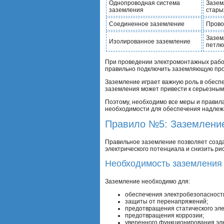
Однопроводная система
Зазем
заземления
стары
Соединенное заземление
Прово
Зазем
Изолированное заземление
петлю
При проведении электромонтажных рабо
правильно подключить заземляющую пров
Заземление играет важную роль в обес
заземления может привести к серьезным 
Поэтому, необходимо все меры и правила
необходимости для обеспечения надлеж
Правило №5: Заземление
Правильное заземление позволяет созда
электрического потенциала и снизить ри
Необходимость заземления
Заземление необходимо для:
обеспечения электробезопасности
защиты от перенапряжений;
предотвращения статического эле
предотвращения коррозии;
уверенного функционирования эле