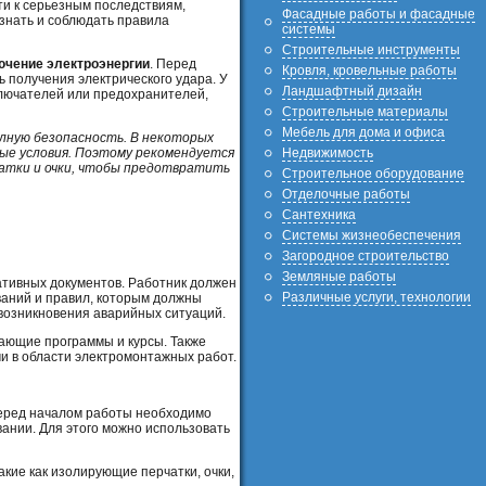
и к серьезным последствиям,
Фасадные работы и фасадные
знать и соблюдать правила
системы
Строительные инструменты
ючение электроэнергии
. Перед
Кровля, кровельные работы
 получения электрического удара. У
Ландшафтный дизайн
лючателей или предохранителей,
Строительные материалы
Мебель для дома и офиса
лную безопасность. В некоторых
Недвижимость
ные условия. Поэтому рекомендуется
чатки и очки, чтобы предотвратить
Строительное оборудование
Отделочные работы
Сантехника
Системы жизнеобеспечения
Загородное строительство
Земляные работы
ативных документов. Работник должен
Различные услуги, технологии
ований и правил, которым должны
возникновения аварийных ситуаций.
ающие программы и курсы. Также
и в области электромонтажных работ.
перед началом работы необходимо
ании. Для этого можно использовать
кие как изолирующие перчатки, очки,