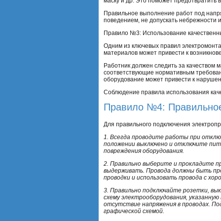
маску и др. Это поможет предотвратить
Правильное выполнение работ под напря
поведением, не допускать небрежности 
Правило №3: Использование качественн
Одним из ключевых правил электромонта
материалов может привести к возникнов
Работник должен следить за качеством 
соответствующие нормативным требовани
оборудование может привести к нарушен
Соблюдение правила использования каче
Правило №4: Правильное
Для правильного подключения электроп
1. Всегда проводите работы при отклю
положении выключено и отключите пит
повреждения оборудования.
2. Правильно выберите и прокладите п
выдерживать. Провода должны быть пр
проводки и использовать провода с хо
3. Правильно подключайте розетки, в
схему электрооборудования, указанную
отсутствие напряжения в проводах. По
графической схемой.