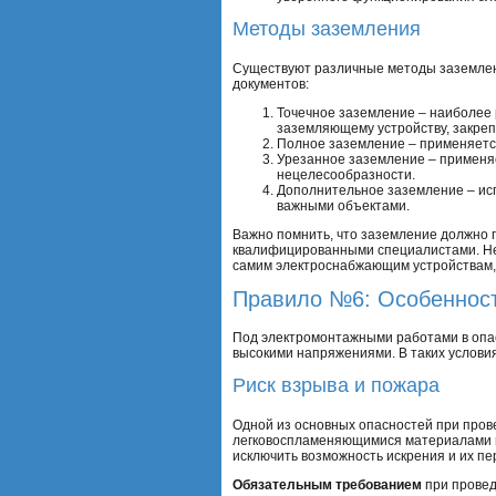
Методы заземления
Существуют различные методы заземлени
документов:
Точечное заземление – наиболее 
заземляющему устройству, закреп
Полное заземление – применяется
Урезанное заземление – применяе
нецелесообразности.
Дополнительное заземление – исп
важными объектами.
Важно помнить, что заземление должно 
квалифицированными специалистами. Нес
самим электроснабжающим устройствам, 
Правило №6: Особенност
Под электромонтажными работами в опас
высокими напряжениями. В таких услови
Риск взрыва и пожара
Одной из основных опасностей при пров
легковоспламеняющимися материалами и
исключить возможность искрения и их пе
Обязательным требованием
при провед