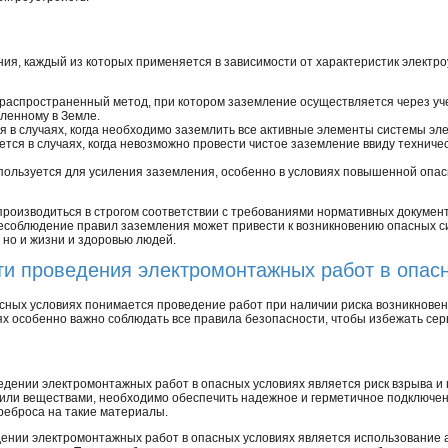
я, каждый из которых применяется в зависимости от характеристик электр
распространенный метод, при котором заземление осуществляется через уч
ленному в Земле.
 в случаях, когда необходимо заземлить все активные элементы системы эл
тся в случаях, когда невозможно провести чистое заземление ввиду техниче
ользуется для усиления заземления, особенно в условиях повышенной опасн
производиться в строгом соответствии с требованиями нормативных докумен
облюдение правил заземления может привести к возникновению опасных сит
но и жизни и здоровью людей.
и проведения электромонтажных работ в опас
ных условиях понимается проведение работ при наличии риска возникновени
ях особенно важно соблюдать все правила безопасности, чтобы избежать сер
едении электромонтажных работ в опасных условиях является риск взрыва и 
ли веществами, необходимо обеспечить надежное и герметичное подключен
реброса на такие материалы.
ении электромонтажных работ в опасных условиях является использование а