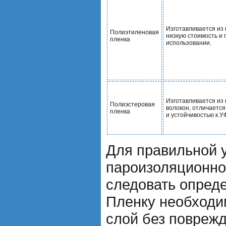
Изготавливается из
Полиэтиленовая
низкую стоимость и 
пленка
использовании.
Изготавливается из
Полиэстеровая
волокон, отличаетс
пленка
и устойчивостью к У
Для правильной 
пароизоляционно
следовать опред
Пленку необходи
слой без повреж