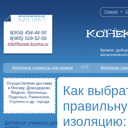
Главная
О
8(916) 454-44-50
8(905) 518-52-59
info@konek-krovlya.ru
Кровля, добор
металлическог
Доборные элементы для кровли
Доборные эле
Осуществляем доставку
Как выбра
в Москву, Домодедово,
Видное, Бронницы,
Подольск, Раменское,
правильну
Ступино и др. города
изоляцию:
Доборные элементы для
кровли