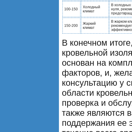
В холодных 
Холодный
100-150
нуля, реком
климат
предотвраще
В жарком кл
Жаркий
150-200
рекомендует
климат
эффективног
В конечном итог
кровельной изол
основан на комп
факторов, и, жел
консультацию у с
области кровельн
проверка и обсл
также являются 
поддержания ее 