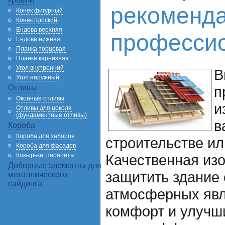
рекоменд
Конек фигурный
Конек плоский
Ендова верхняя
професси
Ендова нижняя
Планка торцевая
Планка карнизная
Угол внутренний
В
Угол наружный
Отливы
п
Оконные отливы
и
Отливы для цоколя
(фундаментные отливы)
в
Короба
Короба для заборов
строительстве и
Короба для фасадов
Козырьки, парапеты
Качественная из
Доборные элементы для
защитить здание 
металлического
сайдинга
атмосферных явл
комфорт и улучш