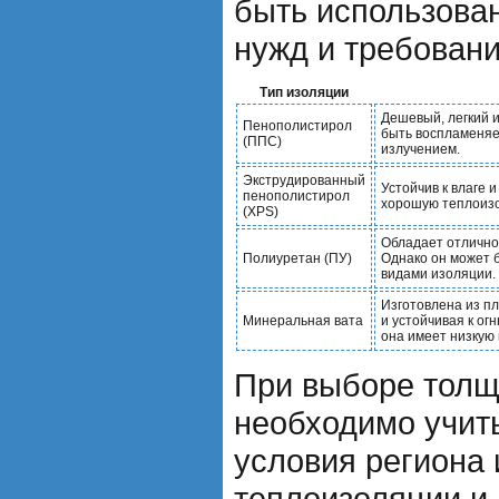
быть использован
нужд и требовани
Тип изоляции
Дешевый, легкий 
Пенополистирол
быть воспламеня
(ППС)
излучением.
Экструдированный
Устойчив к влаге 
пенополистирол
хорошую теплоизо
(XPS)
Обладает отличной
Полиуретан (ПУ)
Однако он может 
видами изоляции.
Изготовлена из пл
Минеральная вата
и устойчивая к о
она имеет низкую
При выборе толщ
необходимо учит
условия региона 
теплоизоляции и