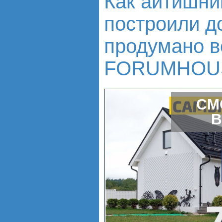
Как айтишни
построили до
продумано вс
FORUMHOU
СМ
В