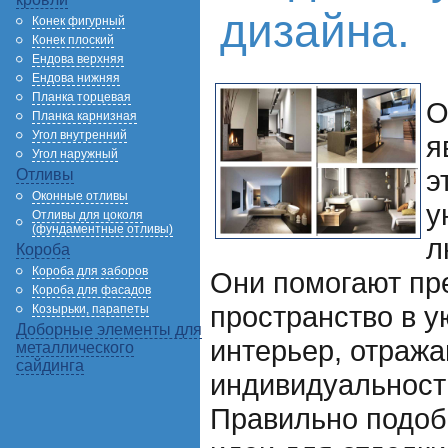
дизайна.
Конек фигурный
Конек плоский
Ендова верхняя
Ендова нижняя
Планка торцевая
О
Планка карнизная
Угол внутренний
я
Угол наружный
э
Отливы
Оконные отливы
у
Отливы для цоколя
(фундаментные отливы)
л
Короба
Короба для заборов
Они помогают пр
Короба для фасадов
пространство в 
Козырьки, парапеты
Доборные элементы для
интерьер, отраж
металлического
сайдинга
индивидуальность
Правильно подоб