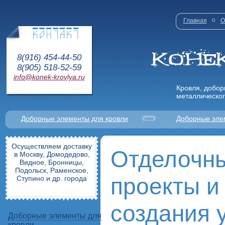
Главная
О
8(916) 454-44-50
8(905) 518-52-59
info@konek-krovlya.ru
Кровля, добор
металлическог
Доборные элементы для кровли
Доборные эле
Осуществляем доставку
Отделочны
в Москву, Домодедово,
Видное, Бронницы,
Подольск, Раменское,
проекты и
Ступино и др. города
создания 
Доборные элементы для
кровли