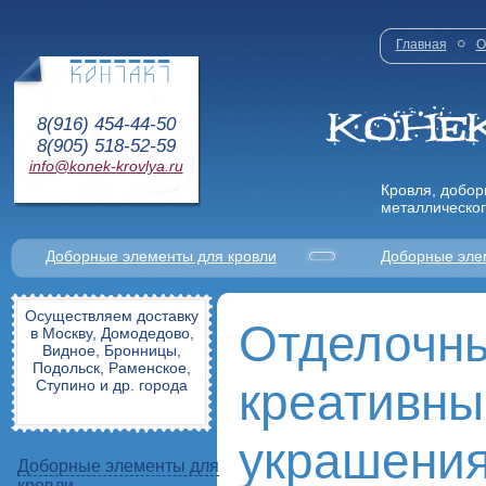
Главная
О
8(916) 454-44-50
8(905) 518-52-59
info@konek-krovlya.ru
Кровля, добор
металлическог
Доборные элементы для кровли
Доборные эле
Осуществляем доставку
Отделочны
в Москву, Домодедово,
Видное, Бронницы,
Подольск, Раменское,
креативны
Ступино и др. города
украшения
Доборные элементы для
кровли