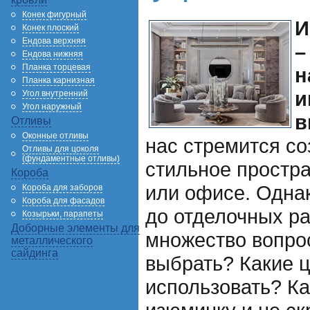
Конек фигурный
И
Конек плоский
Ендова верхняя
–
Ендова нижняя
Планка торцевая
н
Планка карнизная
и
Угол внутренний
Угол наружный
в
Отливы
Оконные отливы
нас стремится со
Отливы для цоколя
(фундаментные отливы)
стильное простра
Короба
или офисе. Однак
Короба для заборов
Короба для фасадов
до отделочных ра
Козырьки, парапеты
Доборные элементы для
множество вопро
металлического
сайдинга
выбрать? Какие 
использовать? Ка