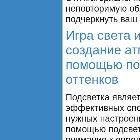
неповторимую об
подчеркнуть ваш 
Игра света и
создание а
помощью по
оттенков
Подсветка являе
эффективных спо
нужных настроени
помощью подсвет
внимание к опре