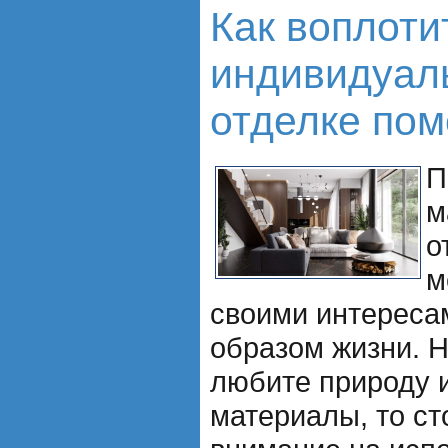
Как воплоти
индивидуал
отделке по
П
м
о
м
своими интересам
образом жизни. 
любите природу и
материалы, то ст