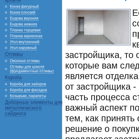
Конек фигурный
Е
Конек плоский
Ендова верхняя
с
Ендова нижняя
Планка торцевая
п
Планка карнизная
к
Угол внутренний
Угол наружный
застройщика, то 
Отливы
Оконные отливы
которые вам след
Отливы для цоколя
(фундаментные отливы)
является отделк
Короба
от застройщика -
Короба для заборов
Короба для фасадов
часть процесса с
Козырьки, парапеты
Доборные элементы для
важный аспект по
металлического
сайдинга
тем, как принять
решение о покупк