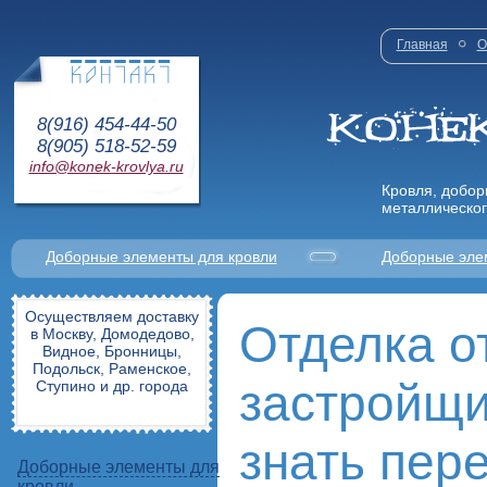
Главная
О
8(916) 454-44-50
8(905) 518-52-59
info@konek-krovlya.ru
Кровля, добор
металлическог
Доборные элементы для кровли
Доборные эле
Осуществляем доставку
Отделка о
в Москву, Домодедово,
Видное, Бронницы,
Подольск, Раменское,
застройщи
Ступино и др. города
знать пер
Доборные элементы для
кровли