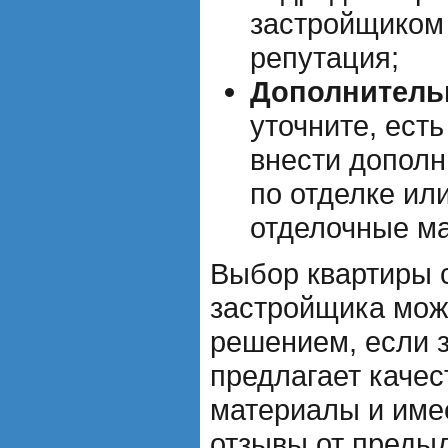
застройщиком 
репутация;
Дополнитель
уточните, ест
внести допол
по отделке ил
отделочные м
Выбор квартиры с
застройщика мож
решением, если 
предлагает каче
материалы и име
отзывы от преды