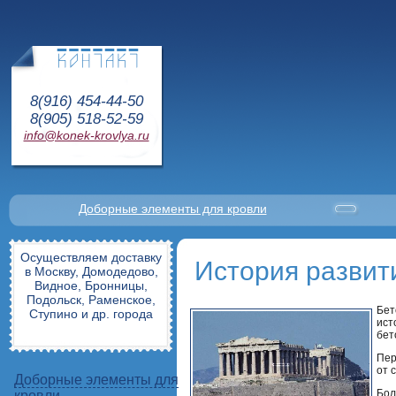
8(916) 454-44-50
8(905) 518-52-59
info@konek-krovlya.ru
Доборные элементы для кровли
Осуществляем доставку
История развит
в Москву, Домодедово,
Видное, Бронницы,
Подольск, Раменское,
Бет
Ступино и др. города
ист
бет
Пер
от 
Доборные элементы для
Бол
кровли