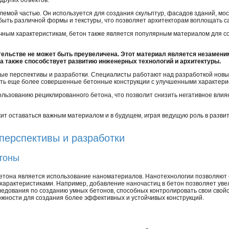
других объектов.
лемой частью. Он используется для создания скульптур, фасадов зданий, мос
 быть различной формы и текстуры, что позволяет архитекторам воплощать 
чным характеристикам, бетон также является популярным материалом для с
тельстве не может быть преувеличена. Этот материал является незамен
а также способствует развитию инженерных технологий и архитектуры.
ые перспективы и разработки. Специалисты работают над разработкой новых
ать еще более совершенные бетонные конструкции с улучшенными характери
ользованию рециклированного бетона, что позволит снизить негативное вли
лжит оставаться важным материалом и в будущем, играя ведущую роль в разви
перспективы и разработки
тоны
бетона является использование наноматериалов. Нанотехнологии позволяют 
рактеристиками. Например, добавление наночастиц в бетон позволяет увели
ледования по созданию умных бетонов, способных контролировать свои свойс
жности для создания более эффективных и устойчивых конструкций.