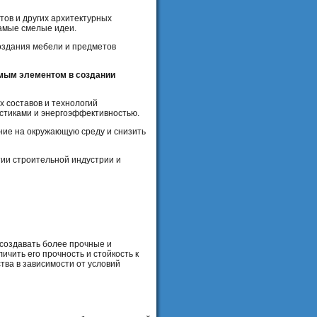
тов и других архитектурных
самые смелые идеи.
оздания мебели и предметов
имым элементом в создании
 составов и технологий
стиками и энергоэффективностью.
яние на окружающую среду и снизить
тии строительной индустрии и
создавать более прочные и
чить его прочность и стойкость к
тва в зависимости от условий