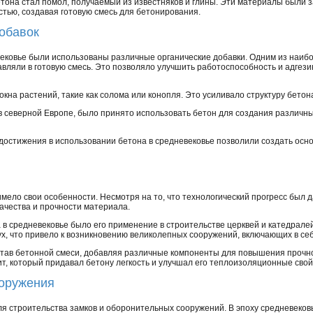
тона стал помол, получаемый из известняков и глины. Эти материалы были 
тью, создавая готовую смесь для бетонирования.
обавок
вековье были использованы различные органические добавки. Одним из наиб
авляли в готовую смесь. Это позволяло улучшить работоспособность и адгези
кна растений, такие как солома или конопля. Это усиливало структуру бетона
в северной Европе, было принято использовать бетон для создания различны
достижения в использовании бетона в средневековье позволили создать осн
мело свои особенности. Несмотря на то, что технологический прогресс был д
ачества и прочности материала.
в средневековье было его применение в строительстве церквей и катедралей
ух, что привело к возникновению великолепных сооружений, включающих в с
тав бетонной смеси, добавляя различные компоненты для повышения прочно
т, который придавал бетону легкость и улучшал его теплоизоляционные свой
ооружения
для строительства замков и оборонительных сооружений. В эпоху средневеко