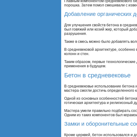
Главным компонентом средневекового бе
порошка. Затем помол смешивали с извес
Добавление органических д
Для улучшения свойств бетона в средне
был говяжий или козий жир, который доб
разрушения.
Также в смесь можно было добавлять воло
В средневековой архитектуре, особенно 
колонн и стен.
Таким образом, первые технологические 
применения в будущем.
Бетон в средневековье
В средневековье использование бетона и
мастера смогли достичь определенного к
Одной из основных особенностей бетона 
готическая архитектура и религиозный д
Мастера умели правильно подбирать сос
Одним из таких компонентов был керамзи
Замки и оборонительные с
Кроме церквей, бетон использовался и 