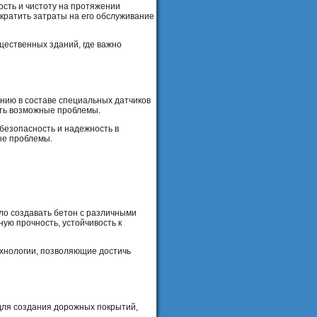
сть и чистоту на протяжении
ократить затраты на его обслуживание
щественных зданий, где важно
нию в составе специальных датчиков
ать возможные проблемы.
 безопасность и надежность в
ые проблемы.
ло создавать бетон с различными
ую прочность, устойчивость к
хнологии, позволяющие достичь
 для создания дорожных покрытий,