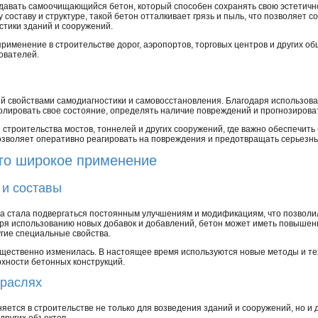
авать самоочищающийся бетон, который способен сохранять свою эстетично
составу и структуре, такой бетон отталкивает грязь и пыль, что позволяет с
стики зданий и сооружений.
менение в строительстве дорог, аэропортов, торговых центров и других об
ователей.
й свойствами самодиагностики и самовосстановления. Благодаря использова
ролировать свое состояние, определять наличие повреждений и прогнозиров
 строительства мостов, тоннелей и других сооружений, где важно обеспечить
озволяет оперативно реагировать на повреждения и предотвращать серьезн
его широкое применение
 и составы
на стала подвергаться постоянным улучшениям и модификациям, что позволи
ря использованию новых добавок и добавлений, бетон может иметь повышенн
угие специальные свойства.
щественно изменилась. В настоящее время используются новые методы и те
рхности бетонных конструкций.
траслях
ется в строительстве не только для возведения зданий и сооружений, но и