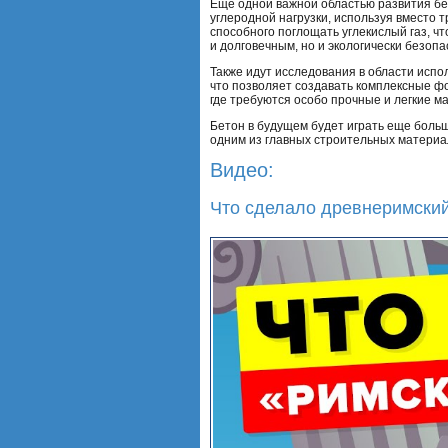
Еще одной важной областью развития бе
углеродной нагрузки, используя вместо 
способного поглощать углекислый газ, ч
и долговечным, но и экологически безоп
Также идут исследования в области испо
что позволяет создавать комплексные фо
где требуются особо прочные и легкие м
Бетон в будущем будет играть еще боль
одним из главных строительных материал
Видео:
Что сделало древнеримский