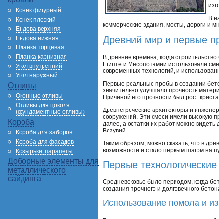
изг
Конек фигурный
В н
Конек плоский
коммерческие здания, мосты, дороги и 
Ендова верхняя
Древний мир и первые п
Ендова нижняя
Планка торцевая
Планка карнизная
В древние времена, когда строительство
Египте и Месопотамии использовали смес
Угол внутренний
современных технологий, и использован
Угол наружный
Первые реальные пробы в создании бето
Отливы
значительно улучшало прочность материа
Оконные отливы
Причиной его прочности был рост криста
Отливы для цоколя
Древнегреческие архитекторы и инженеры
(фундаментные отливы)
сооружений. Эти смеси имели высокую п
Короба
далее, а остатки их работ можно видеть
Везувий.
Короба для заборов
Короба для фасадов
Таким образом, можно сказать, что в др
возможности и стало первым шагом на пу
Козырьки, парапеты
Доборные элементы для
Первые технологические
металлического
сайдинга
Средневековье было периодом, когда бет
создания прочного и долговечного бетон
Использование помола и из