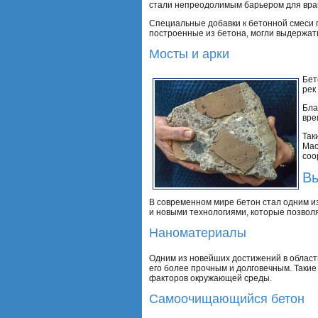
стали непреодолимым барьером для враг
Специальные добавки к бетонной смеси п
построенные из бетона, могли выдержат
Мосты и арки
Бет
рек
Бла
вре
Так
Мас
соо
Вы
В современном мире бетон стал одним из
и новыми технологиями, которые позвол
Наноматериалы
Одним из новейших достижений в област
его более прочным и долговечным. Таки
факторов окружающей среды.
Самоочищающийся бетон