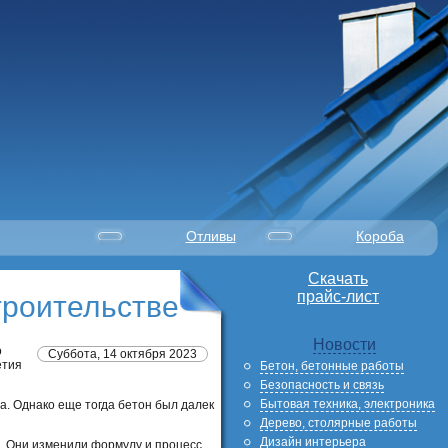
Отливы
Короба
Скачать
прайс-лист
троительстве
Новости
о
Суббота, 14 октября 2023
етия
Бетон, бетонные работы
Безопасность и связь
Бытовая техника, электроника
а. Однако еще тогда бетон был далек
Дерево, столярные работы
Дизайн интерьера
в. Они изменили формулу и процесс