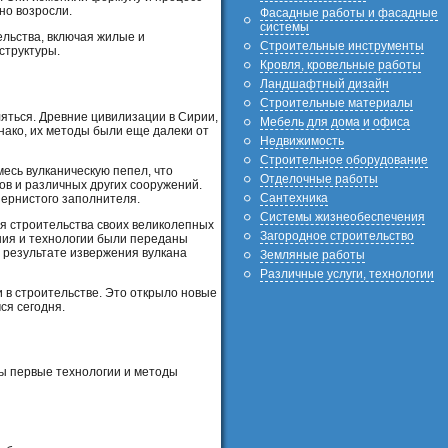
но возросли.
Фасадные работы и фасадные
системы
льства, включая жилые и
Строительные инструменты
структуры.
Кровля, кровельные работы
Ландшафтный дизайн
Строительные материалы
ляться. Древние цивилизации в Сирии,
Мебель для дома и офиса
нако, их методы были еще далеки от
Недвижимость
Строительное оборудование
есь вулканическую пепел, что
Отделочные работы
ов и различных других сооружений.
Сантехника
зернистого заполнителя.
Системы жизнеобеспечения
ля строительства своих великолепных
Загородное строительство
ния и технологии были переданы
в результате извержения вулкана
Земляные работы
Различные услуги, технологии
и в строительстве. Это открыло новые
ся сегодня.
ны первые технологии и методы