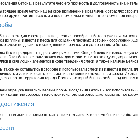
отовления бетона, в результате чего его прочность и долговечность значитель
астоящее время бетон нашел свое применение в различных отраслях строите
многое другое. Бетон - важный и неотъемлемый компонент современной инфра
робы
 было на стадии своего развития, первые прообразы бетона уже начали появ
и из глины, извести и песка для создания прочных и стойких сооружений. Од
ные смеси не достигали сегодняшней прочности и долговечности бетона.
на были предприняты древними римлянами. Они добавляли в известковую см
ла. Этот бетон использовался ими для строительства акведуков, дорог, мост
ллов и связующих элементов в ходе твердения смеси, а также наличие мелко
 также не оставались в стороне и использовали смеси из извести и пепла д
рочность и устойчивость к воздействию времени и окружающей среды. Их зна
 до сих пор на территории города Помпеи, который был погребен под пеплом 
евнем мире уже начались первые пробы в создании бетона и его использовани
ти к развитию современного строительного материала, которым мы пользуем
 достижения
он начал активно применяться в строительстве. В то время были разработа
а.
вести