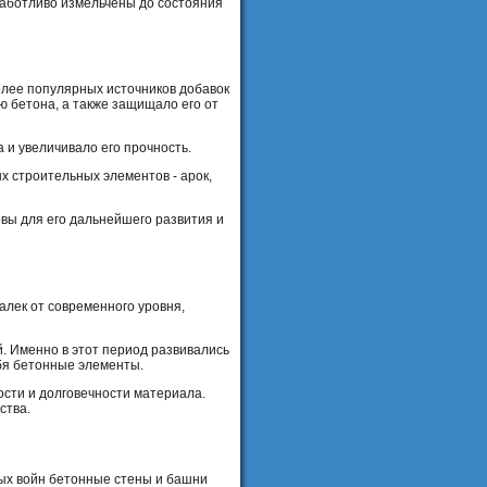
заботливо измельчены до состояния
олее популярных источников добавок
ю бетона, а также защищало его от
 и увеличивало его прочность.
х строительных элементов - арок,
овы для его дальнейшего развития и
алек от современного уровня,
. Именно в этот период развивались
ебя бетонные элементы.
сти и долговечности материала.
ства.
вых войн бетонные стены и башни