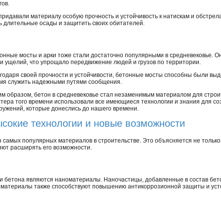
ов.
ридавали материалу особую прочность и устойчивость к натискам и обстрелам
ь длительные осады и защитить своих обитателей.
онные мосты и арки тоже стали достаточно популярными в средневековье. О
 и ущелий, что упрощало передвижение людей и грузов по территории.
годаря своей прочности и устойчивости, бетонные мосты способны были выд
мя служить надежными путями сообщения.
им образом, бетон в средневековье стал незаменимым материалом для строите
тера того времени использовали все имеющиеся технологии и знания для со
ружений, которые донеслись до нашего времени.
сокие технологии и новые возможности
 самых популярных материалов в строительстве. Это объясняется не только 
яют расширять его возможности.
и бетона являются наноматериалы. Наночастицы, добавленные в состав бето
е материалы также способствуют повышению антикоррозионной защиты и уст