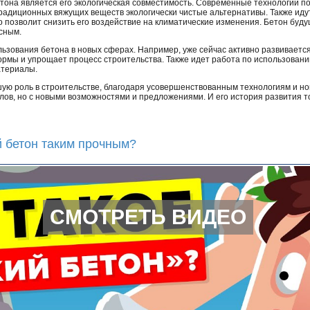
тона является его экологическая совместимость. Современные технологии п
традиционных вяжущих веществ экологически чистые альтернативы. Также иду
то позволит снизить его воздействие на климатические изменения. Бетон буд
асным.
льзования бетона в новых сферах. Например, уже сейчас активно развиваетс
рмы и упрощает процесс строительства. Также идет работа по использовани
атериалы.
шую роль в строительстве, благодаря усовершенствованным технологиям и н
ов, но с новыми возможностями и предложениями. И его история развития т
 бетон таким прочным?
СМОТРЕТЬ ВИДЕО