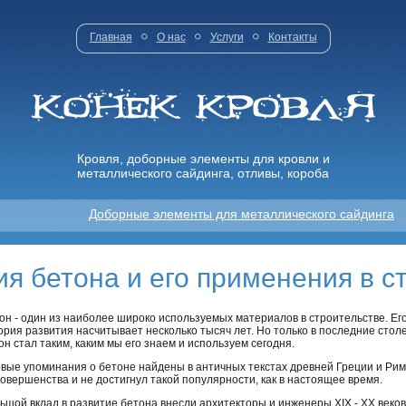
Главная
О нас
Услуги
Контакты
Кровля, доборные элементы для кровли и
металлического сайдинга, отливы, короба
Доборные элементы для металлического сайдинга
ия бетона и его применения в с
он - один из наиболее широко используемых материалов в строительстве. Ег
ория развития насчитывает несколько тысяч лет. Но только в последние стол
он стал таким, каким мы его знаем и используем сегодня.
вые упоминания о бетоне найдены в античных текстах древней Греции и Рим
совершенства и не достигнул такой популярности, как в настоящее время.
ьшой вклад в развитие бетона внесли архитекторы и инженеры XIX - XX веко