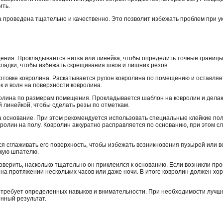
ить.
а проведена тщательно и качественно. Это позволит избежать проблем при у
ния. Прокладывается нитка или линейка, чтобы определить точные границы 
кладки, чтобы избежать скрещивания швов и лишних резов.
отовке ковролина. Раскатывается рулон ковролина по помещению и оставляет
 и волн на поверхности ковролина.
олина по размерам помещения. Прокладывается шаблон на ковролин и делаю
 линейкой, чтобы сделать резы по отметкам.
а основание. При этом рекомендуется использовать специальные клейкие по
вролин на полу. Ковролин аккуратно расправляется по основанию, при этом с
я сглаживать его поверхность, чтобы избежать возникновения пузырей или в
окую шпателю.
оверить, насколько тщательно он приклеился к основанию. Если возникли п
 на протяжении нескольких часов или даже ночи. В итоге ковролин должен хо
а требует определенных навыков и внимательности. При необходимости лучш
нный результат.