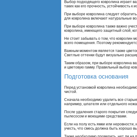
Выбор подходящего ковролина играет в
таких как его прочность, устойчивость к
При выборе ковролина следует обратить 
для ковролина включают натуральные вол
При выборе ковролина также важно учест
ковролина, имеющего защитный слой, ко
Не стоит забывать о том, что ковролин м
всего помещения. Поэтому рекомендуетс
Важным моментом является также цветов
Светлые оттенки будут визуально расшир
Таким образом, при выборе ковролина ва
и цветовую гамму. Правильный выбор ко
Подготовка основания
Перед установкой ковролина необходимо 
чистой.
Сначала необходимо удалить все старые 
например, шпателя или отдельного ножа
После удаления старого покрытия следуе
пылесосом и моющими средствами.
Если на полу есть ямки или неровности,
учесть, что смесь должна быть хорошо в
Также необходимо проверить, нет ли на 