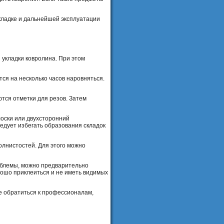
кладке и дальнейшей эксплуатации
укладки ковролина. При этом
ся на несколько часов наровняться.
тся отметки для резов. Затем
лоски или двухсторонний
ледует избегать образования складок
олнистостей. Для этого можно
роблемы, можно предварительно
рошо приклеиться и не иметь видимых
е обратиться к профессионалам,