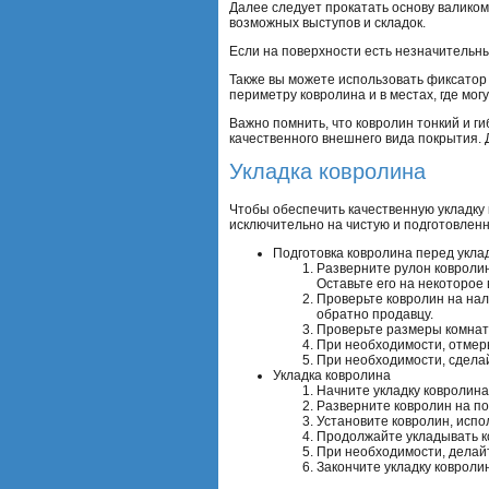
Далее следует прокатать основу валиком
возможных выступов и складок.
Если на поверхности есть незначительн
Также вы можете использовать фиксатор 
периметру ковролина и в местах, где мог
Важно помнить, что ковролин тонкий и г
качественного внешнего вида покрытия. 
Укладка ковролина
Чтобы обеспечить качественную укладку 
исключительно на чистую и подготовлен
Подготовка ковролина перед укла
Разверните рулон ковролина
Оставьте его на некоторое
Проверьте ковролин на нал
обратно продавцу.
Проверьте размеры комнаты
При необходимости, отмерь
При необходимости, сделай
Укладка ковролина
Начните укладку ковролина 
Разверните ковролин на пол
Установите ковролин, испо
Продолжайте укладывать ко
При необходимости, делайт
Закончите укладку ковролин