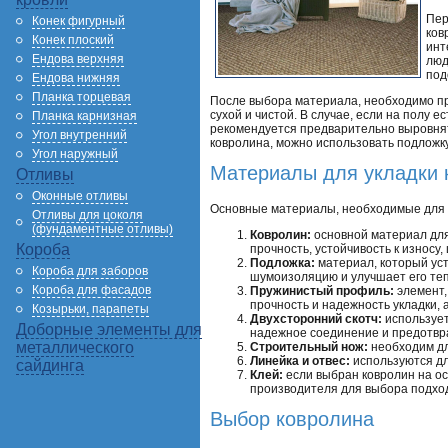
Пер
Конек фигурный
ков
Конек плоский
инт
Ендова верхняя
люд
под
Ендова нижняя
Планка торцевая
После выбора материала, необходимо пр
сухой и чистой. В случае, если на полу 
Планка карнизная
рекомендуется предварительно выровнят
Угол внутренний
ковролина, можно использовать подложк
Угол наружный
Материалы для укладки 
Отливы
Оконные отливы
Основные материалы, необходимые для 
Отливы для цоколя
(фундаментные отливы)
Ковролин:
основной материал для
Короба
прочность, устойчивость к износу
Подложка:
материал, который уст
Короба для заборов
шумоизоляцию и улучшает его те
Короба для фасадов
Пружинистый профиль:
элемент,
прочность и надежность укладки, 
Козырьки, парапеты
Двухсторонний скотч:
использует
Доборные элементы для
надежное соединение и предотвр
металлического
Строительный нож:
необходим дл
Линейка и отвес:
используются дл
сайдинга
Клей:
если выбран ковролин на ос
производителя для выбора подхо
Выбор ковролина