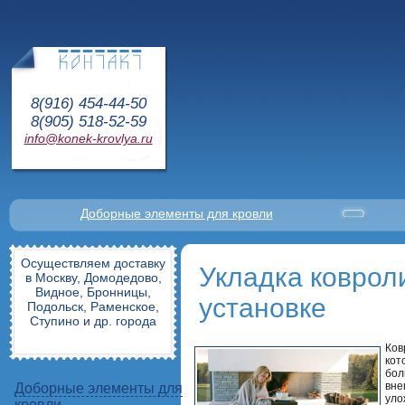
8(916) 454-44-50
8(905) 518-52-59
info@konek-krovlya.ru
Доборные элементы для кровли
Осуществляем доставку
Укладка коврол
в Москву, Домодедово,
Видное, Бронницы,
установке
Подольск, Раменское,
Ступино и др. города
Ков
кот
бол
вне
Доборные элементы для
уло
кровли