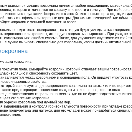
вым шагом при укладке ковролина является выбор подходящего материала. 
ролина, которые отличаются по составу, плотности и текстуре. При выборе сл
енсивность эксплуатации. Ковролин с высокой плотностью ворса подходит д
ей, таких как офисы или торговые центры. Для жилых помещений, где обычн
ойдет ковролин с меньшей плотностью ворса.
авильно подготовить поверхность, на которую будет укладываться ковролин.
есть неровности или трещины, их следует заделать и выровнять. При укладке к
ь самовыравнивающейся смесью. Также, для улучшения акустических свойст
у. Ее лучше выбирать специально для ковролина, чтобы достичь оптимальной
ковролина
укладки ковролина:
 покрытия пола. Выбирайте ковролин, который отвечает вашим потребностя
, шумоизоляцию и способность сохранять цвет.
анавливается между ковролином и основанием пола. Он придает упругость к
плоизоляционные свойства.
 который используется для закрепления ковролина на стыках или по периме
а также предотвращает появление складок и волн на поверхности пола.
ся для закрепления ковролина на местах, где он не будет подвергаться инте
ащает скольжение ковролина.
я обрезки ковролина под нужный размер.
я выравнивания и контроля горизонтальности поверхности при укладке ковр
нове полиуретана или латекса, для его укладки может понадобиться специал
дящего клея.