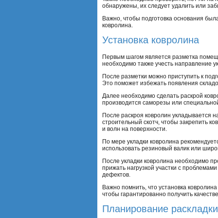
обнаружены, их следует удалить или заб
Важно, чтобы подготовка основания был
ковролина.
Установка ковролина
Первым шагом является разметка помеще
необходимо также учесть направление у
После разметки можно приступить к подг
Это поможет избежать появления складок
Далее необходимо сделать раскрой ковр
производится саморезы или специальной
После раскроя ковролин укладывается н
строительный скотч, чтобы закрепить ко
и волн на поверхности.
По мере укладки ковролина рекомендуетс
использовать резиновый валик или шир
После укладки ковролина необходимо пр
прижать нагрузкой участки с проблемами
дефектов.
Важно помнить, что установка ковролин
чтобы гарантированно получить качестве
Планирование раскладки