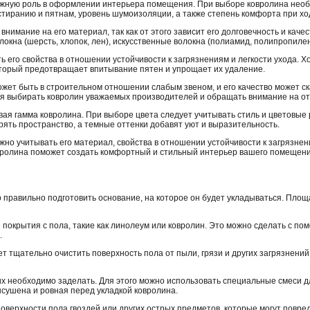
ажную роль в оформлении интерьера помещения. При выборе ковролина необ
 истиранию и пятнам, уровень шумоизоляции, а также степень комфорта при хо
внимание на его материал, так как от этого зависит его долговечность и ка
окна (шерсть, хлопок, лен), искусственные волокна (полиамид, полипропиле
ь его свойства в отношении устойчивости к загрязнениям и легкости ухода.
торый предотвращает впитывание пятен и упрощает их удаление.
ожет быть в строительном отношении слабым звеном, и его качество может ск
я выбирать ковролин уважаемых производителей и обращать внимание на от
ая гамма ковролина. При выборе цвета следует учитывать стиль и цветовы
ять пространство, а темные оттенки добавят уют и выразительность.
жно учитывать его материал, свойства в отношении устойчивости к загрязнен
вролина поможет создать комфортный и стильный интерьер вашего помещени
правильно подготовить основание, на которое он будет укладываться. Площа
покрытия с пола, такие как линолеум или ковролин. Это можно сделать с по
.
т тщательно очистить поверхность пола от пыли, грязи и других загрязнений
 их необходимо заделать. Для этого можно использовать специальные смеси 
ысушена и ровная перед укладкой ковролина.
поверхности пола гвоздей или других острых предметов, которые могут повре