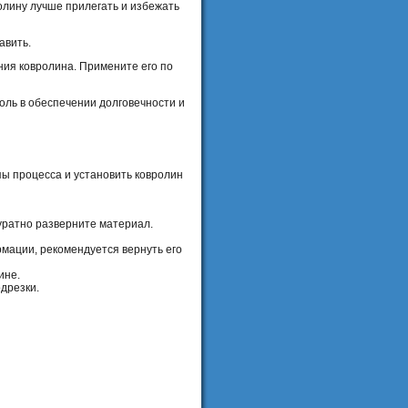
олину лучше прилегать и избежать
авить.
ния ковролина. Примените его по
роль в обеспечении долговечности и
пы процесса и установить ковролин
куратно разверните материал.
мации, рекомендуется вернуть его
ине.
дрезки.