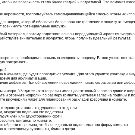
, чтобы ее поверхность стала более гладкой и податливой. Это поможет ковр
ые неровности, воспользуйтесь самовыравнивающейся смесью, чтобы их испр
для ковров, который обеспечит более прочное крепление и защиту от смеще
ут возникнуть потенциальные нагрузки.
ибкий материал, поэтому подготовка основы перед укладкой играет ключевую 
Действуйте внимательно и аккуратно, чтобы получить идеальный результат.
ковролина, необходимо правильно следовать процессу. Важно учесть все эта
ную поверхность.
дкой:
 в комнате, где будет проводиться укладка. Для этого удалите упаковку и ак
 время для акклиматизации.
ичие дефектов. При обнаружении повреждений, таких как разрывы или дефор
 и ковра. Убедитесь, что ковролин имеет достаточный запас по длине и шир
те и отрежьте ковролин по размеру комнаты, учитывая запас на подгибы и по
те рисунок или макет для планирования раскладки ковролина в комнате.
с одного угла комнаты, удаленного от двери.
, аккуратно подгоняя его под стены.
льзуя клей или двухсторонний скотч.
вролин, двигаясь по комнате.
е обрезки ковролина, чтобы он идеально подогнался под форму комнаты.
а в последнем углу комнаты, ближе к двери.