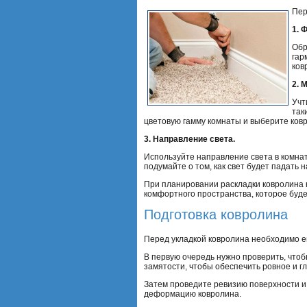
Пер
1. 
Обр
гар
ков
2. 
Учт
так
цветовую гамму комнаты и выберите ковр
3. Направление света.
Используйте направление света в комнат
подумайте о том, как свет будет падать н
При планировании раскладки ковролина 
комфортного пространства, которое будет
Подготовка ковролина
Перед укладкой ковролина необходимо его
В первую очередь нужно проверить, чтоб
замятости, чтобы обеспечить ровное и г
Затем проведите ревизию поверхности и 
деформацию ковролина.