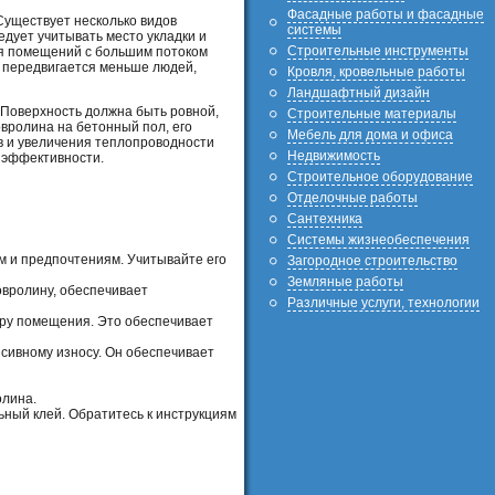
Фасадные работы и фасадные
Существует несколько видов
системы
едует учитывать место укладки и
Строительные инструменты
ля помещений с большим потоком
о передвигается меньше людей,
Кровля, кровельные работы
Ландшафтный дизайн
 Поверхность должна быть ровной,
Строительные материалы
овролина на бетонный пол, его
Мебель для дома и офиса
в и увеличения теплопроводности
Недвижимость
 эффективности.
Строительное оборудование
Отделочные работы
Сантехника
Системы жизнеобеспечения
м и предпочтениям. Учитывайте его
Загородное строительство
Земляные работы
овролину, обеспечивает
Различные услуги, технологии
тру помещения. Это обеспечивает
нсивному износу. Он обеспечивает
олина.
ьный клей. Обратитесь к инструкциям