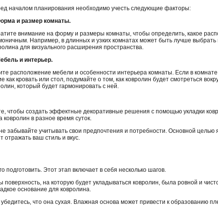
ед началом планирования необходимо учесть следующие факторы:
Форма и размер комнаты.
атите внимание на форму и размеры комнаты, чтобы определить, какое рас
моничным. Например, в длинных и узких комнатах может быть лучше выбрат
ролина для визуального расширения пространства.
Мебель и интерьер.
ите расположение мебели и особенности интерьера комнаты. Если в комнат
ие как кровать или стол, подумайте о том, как ковролин будет смотреться вокр
олин, который будет гармонировать с ней.
е, чтобы создать эффектные декоративные решения с помощью укладки ковро
а ковролин в разное время суток.
не забывайте учитывать свои предпочтения и потребности. Основной целью 
 отражать ваш стиль и вкус.
 подготовить. Этот этап включает в себя несколько шагов.
ы поверхность, на которую будет укладываться ковролин, была ровной и чист
ладкое основание для ковролина.
убедитесь, что она сухая. Влажная основа может привести к образованию пле