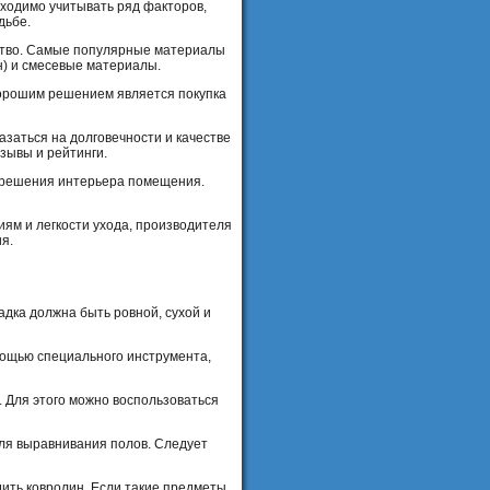
ходимо учитывать ряд факторов,
дьбе.
чество. Самые популярные материалы
н) и смесевые материалы.
 Хорошим решением является покупка
азаться на долговечности и качестве
зывы и рейтинги.
е решения интерьера помещения.
иям и легкости ухода, производителя
я.
дка должна быть ровной, сухой и
мощью специального инструмента,
. Для этого можно воспользоваться
для выравнивания полов. Следует
дить ковролин. Если такие предметы