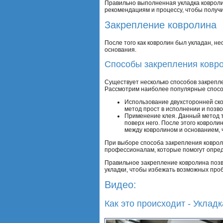
Правильно выполненная укладка ковроли
рекомендациям и процессу, чтобы получ
Закрепление ковролина
После того как ковролин был укладан, н
основания.
Способы закрепления ковр
Существует несколько способов закрепле
Рассмотрим наиболее популярные спос
Использование двухсторонней скот
метод прост в исполнении и позво
Применение клея. Данный метод т
поверх него. После этого коврол
между ковролином и основанием, 
При выборе способа закрепления ковроли
профессионалам, которые помогут опре
Правильное закрепление ковролина позв
укладки, чтобы избежать возможных про
Видео:
Как это происходит - Уклад