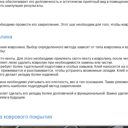
на обеспечивает его долговечность и эстетически приятный вид в помещени
ить наилучшие результаты.
еобходимо провести его закрепление. Этот шаг необходим для того, чтобы ко
олина
ния ковролина. Выбор определенного метода зависит от типа ковролина и ко
обы:
ч-ленты. Для этого необходимо приклеить скотч-ленту к ковролину, после чег
ляет легко удалить ковролин при необходимости замены или чистки.
ребует более тщательной подготовки и особых навыков. Клей наносится на 
ин прижимается и разглаживается, чтобы устранить возможные складки. Клей
что делает укладку более надежной.
на необходимо учитывать его плотность, вес и тип основания. Также рекоме
делить наиболее подходящий метод закрепления.
олит сделать его укладку более долговечной и функциональной. Важно удели
блем в будущем.
ка коврового покрытия