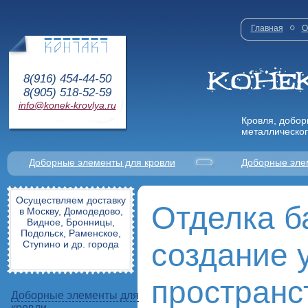
Главная
О
8(916) 454-44-50
8(905) 518-52-59
info@konek-krovlya.ru
Кровля, добор
металлическог
Доборные элементы для кровли
Доборные эле
Осуществляем доставку
Отделка б
в Москву, Домодедово,
Видное, Бронницы,
Подольск, Раменское,
создание 
Ступино и др. города
пространс
Доборные элементы для
кровли