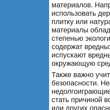
материалов. Нап
использовать де
плитку или натур
материалы облад
степенью экологи
содержат вредны
испускают вредн
окружающую сред
Также важно учи
безопасности. Н
недолгоиграющие
стать причиной 
или других опас