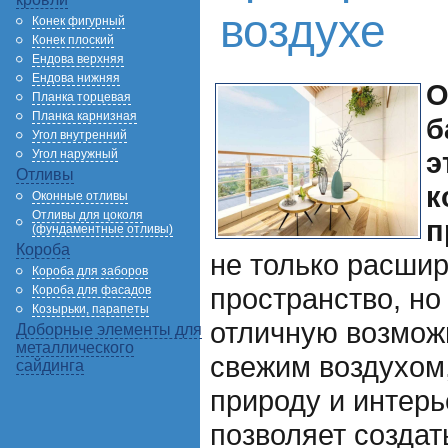
воздухе
Конек фигурный
Конек плоский
Ендова верхняя
Ендова нижняя
О
Планка торцевая
Планка карнизная
б
Угол внутренний
э
Угол наружный
Отливы
к
Оконные отливы
Отливы для цоколя
п
(фундаментные отливы)
Короба
не только расшир
Короба для заборов
пространство, но
Короба для фасадов
Козырьки, парапеты
отличную возмож
Доборные элементы для
металлического
свежим воздухом
сайдинга
природу и интерь
позволяет создат