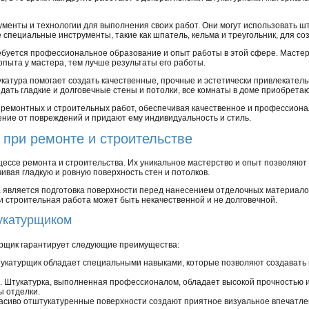
менты и технологии для выполнения своих работ. Они могут использовать ш
 специальные инструменты, такие как шпатель, кельма и треугольник, для со
ребуется профессиональное образование и опыт работы в этой сфере. Масте
опыта у мастера, тем лучше результаты его работы.
катура помогает создать качественные, прочные и эстетически привлекател
дать гладкие и долговечные стены и потолки, все комнаты в доме приобрета
 ремонтных и строительных работ, обеспечивая качественное и профессион
ие от повреждений и придают ему индивидуальность и стиль.
при ремонте и строительстве
цессе ремонта и строительства. Их уникальное мастерство и опыт позволяют
вая гладкую и ровную поверхность стен и потолков.
 является подготовка поверхности перед нанесением отделочных материалов
и строительная работа может быть некачественной и не долговечной.
укатурщиком
рщик гарантирует следующие преимущества:
тукатурщик обладает специальными навыками, которые позволяют создавать
. Штукатурка, выполненная профессионалом, обладает высокой прочностью и
ы отделки.
асиво отштукатуренные поверхности создают приятное визуальное впечатле