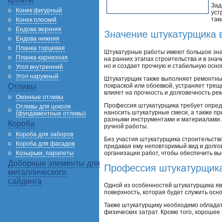
Зад
Конек фигурный
уст
так
Конек плоский
Ендова верхняя
Значение штукатурщика 
Ендова нижняя
Планка торцевая
Штукатурные работы имеют большое знач
Планка карнизная
на ранних этапах строительства и в зн
но и создает прочную и стабильную осно
Угол внутренний
Угол наружный
Штукатурщик также выполняет ремонтные
покраской или обоевкой, устраняет трещ
Отливы
влияет на прочность и долговечность ре
Оконные отливы
Профессия штукатурщика требует опреде
Отливы для цоколя
наносить штукатурные смеси, а также п
(фундаментные отливы)
разными инструментами и материалами. 
Короба
ручной работы.
Короба для заборов
Без участия штукатурщика строительств
Короба для фасадов
придавая ему неповторимый вид и долго
организации работ, чтобы обеспечить вы
Козырьки, парапеты
Доборные элементы для
Профессия штукатурщика
металлического
сайдинга
Одной из особенностей штукатурщика явл
поверхность, которая будет служить осн
Также штукатурщику необходимо обладат
физических затрат. Кроме того, хорошее