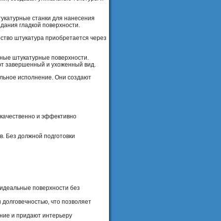
тукатурные станки для нанесения
здания гладкой поверхности.
рство штукатура приобретается через
ьные штукатурные поверхности.
ют завершенный и ухоженный вид.
альное исполнение. Они создают
 качественно и эффективно
. Без должной подготовки
 идеальные поверхности без
 долговечностью, что позволяет
ние и придают интерьеру