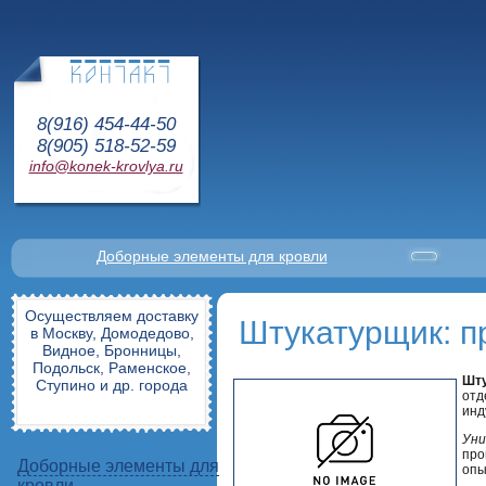
8(916) 454-44-50
8(905) 518-52-59
info@konek-krovlya.ru
Доборные элементы для кровли
Осуществляем доставку
Штукатурщик: п
в Москву, Домодедово,
Видное, Бронницы,
Подольск, Раменское,
Шт
Ступино и др. города
отд
инд
Уни
про
Доборные элементы для
опы
кровли