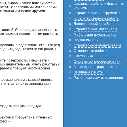
тены, выравнивание поверхностей,
Фасадные работы и фасадные
аботать с различными материалами,
системы
е плитки и многими другими.
Строительные инструменты
Кровля, кровельные работы
Ландшафтный дизайн
Строительные материалы
отделкой. Они нередко выполняются
ко придает поверхностям ровность,
Мебель для дома и офиса
Недвижимость
правильно подготовить стены перед
Строительное оборудование
оценить, ведь качество его работы
Отделочные работы
Сантехника
ить поверхности, смешивать и
Системы жизнеобеспечения
м и внимательным, уметь работать с
Загородное строительство
 работы требуют многочасовой
Земляные работы
Различные услуги, технологии
офессионализм в каждый проект,
 учитывать при планировании и
создать ровную и гладкую
ментом и требует значительных
офессии.