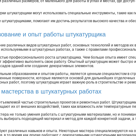
различных размеров, от маленького для работы в углах и местах, где доступ
ки штукатурщики могут использовать специальные инструменты, такие как ги
 штукатурщиками, помогают им достичь результатов высокого качества и обе
ование и опыт работы штукатурщика
ение различных видов штукатурных работ, основных технологий и методов их
 используемыми в штукатурных работах, а также с правилами профессионал
стью профессионального роста штукатурщика. Чем больше опыта имеет спец
т эффективно выполнять свою работу. Опытный штукатурщик может быстро 
асадов зданий или создание декоративных элементов.
ьным образованием и опытом работы, является ценным специалистом в стро
венные поверхности, которые являются основой для дальнейших отделочных 
урных работ, поэтому штукатурщик играет важную роль в строительстве и ремо
 мастерства в штукатурных работах
тъемлемой частью строительных проектов и ремонтных работ. Штукатурщики
щищают их от внешних воздействий, таких как влажность или температурные п
тера не только умения работать с штукатурными материалами, но и пониман
ть выбирать подходящий материал и метод для каждой конкретной задачи, а
уют различных навыков и опыта. Некоторые мастера специализируются на 
ов, в то время как другие работают с декоративными штукатурными материала