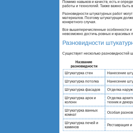
Помимо навыков и качеств, есть и опред
работы и технологий. Также важно быть
Разновидности штукатурных работ могут
материалов. Поэтому штукатурщик долже
конкретного случая.
Все вышеперечисленные особенности и т
невозможно достичь ровных и красивых 
Разновидности штукатур
Существует несколько разновидностей шт
Название
разновидности
Штукатурка стен
Нанесение шту
Штукатурка потолка
Нанесение шту
Штукатурка фасадов
Отделка наружн
Штукатурка арок и
Отделка архит
колонн
техник и деко
Штукатурка ванных
Особая разнов
комнат
Штукатурка печей и
Реставрация и
каминов