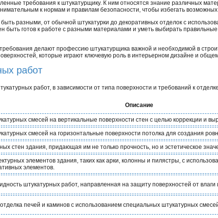
еленные требования к штукатурщику. К ним относятся знание различных мате
 внимательным к нормам и правилам безопасности, чтобы избегать возможных
 быть разными, от обычной штукатурки до декоративных отделок с использо
н быть готов к работе с разными материалами и уметь выбирать правильные
ребования делают профессию штукатурщика важной и необходимой в строит
поверхностей, которые играют ключевую роль в интерьерном дизайне и обще
ных работ
укатурных работ, в зависимости от типа поверхности и требований к отделке
Описание
катурных смесей на вертикальные поверхности стен с целью коррекции и вы
катурных смесей на горизонтальные поверхности потолка для создания ровно
ых стен здания, придающая им не только прочность, но и эстетическое знач
ектурных элементов здания, таких как арки, колонны и пилястры, с использ
ративных элементов.
идность штукатурных работ, направленная на защиту поверхностей от влаги 
 отделка печей и каминов с использованием специальных штукатурных смесей