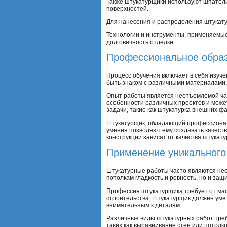
Также штукатурщики используют шпатели 
поверхностей.
Для нанесения и распределения штукатур
Технологии и инструменты, применяемые
долговечность отделки.
Профессиональное образ
Процесс обучения включает в себя изуч
быть знаком с различными материалами,
Опыт работы является неотъемлемой ча
особенности различных проектов и може
задачи, такие как штукатурка внешних ф
Штукатурщик, обладающий профессионал
умения позволяют ему создавать качест
конструкции зависят от качества штукат
Применение уникального
Штукатурные работы часто являются нео
потолкам гладкость и ровность, но и за
Профессия штукатурщика требует от мас
строительства. Штукатурщик должен уме
внимательным к деталям.
Различные виды штукатурных работ треб
таких как выравнивание стен или потолк