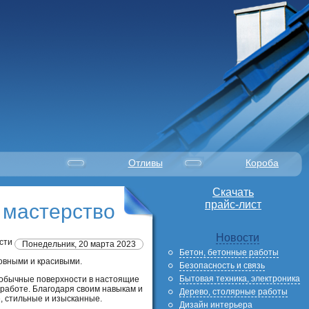
Отливы
Короба
Скачать
прайс-лист
 мастерство
Новости
сти
Понедельник, 20 марта 2023
й
Бетон, бетонные работы
овными и красивыми.
Безопасность и связь
Бытовая техника, электроника
 обычные поверхности в настоящие
 работе. Благодаря своим навыкам и
Дерево, столярные работы
 стильные и изысканные.
Дизайн интерьера