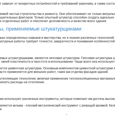
зависит от конкретных потребностей и требований заказчика, а также состо
мой частью строительства и ремонта. Они обеспечивают не только визуальну
зрушительных факторов. Только опытный штукатур способен создать идеально 
 отделочных работ и обеспечит долговечность и качество всего здания.
ты, применяемые штукатурщиками
ько определенных навыков и мастерства, но и знания различных технологий
атурные работы требуют точности, аккуратности и понимания особенностей
уемых штукатурщиками, является гипсовая штукатурка. Гипсовая штукатурка 
 своей пластичности и простоте в использовании. Чаще всего она используе
ется цементная штукатурка. Основным компонентом цементной штукатурки я
часто применяется для внешних работ, таких как отделка фасадов зданий.
 утепляющие технологии, включая применение теплоизоляционных материало
низить расходы на отопление.
ки используют различные инструменты, которые помогают им достичь высоко
ляется кельма - плоский металлический инструмент с режущей кромкой. Кел
и.