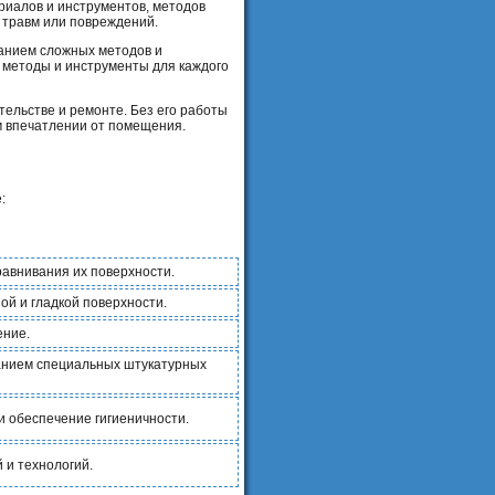
риалов и инструментов, методов
 травм или повреждений.
ванием сложных методов и
 методы и инструменты для каждого
ельстве и ремонте. Без его работы
м впечатлении от помещения.
:
равнивания их поверхности.
й и гладкой поверхности.
ение.
ованием специальных штукатурных
и обеспечение гигиеничности.
 и технологий.