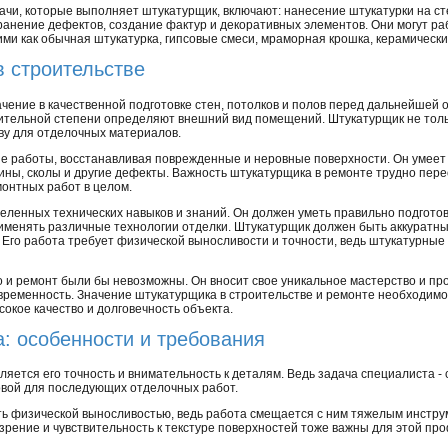
ачи, которые выполняет штукатурщик, включают: нанесение штукатурки на с
ранение дефектов, создание фактур и декоративных элементов. Они могут р
ими как обычная штукатурка, гипсовые смеси, мраморная крошка, керамически
в строительстве
ение в качественной подготовке стен, потолков и полов перед дальнейшей 
ачительной степени определяют внешний вид помещений. Штукатурщик не толь
ву для отделочных материалов.
 работы, восстанавливая поврежденные и неровные поверхности. Он умеет 
ины, сколы и другие дефекты. Важность штукатурщика в ремонте трудно пере
монтных работ в целом.
ленных технических навыков и знаний. Он должен уметь правильно подготов
рименять различные технологии отделки. Штукатурщик должен быть аккуратны
Его работа требует физической выносливости и точности, ведь штукатурные
о и ремонт были бы невозможны. Он вносит свое уникальное мастерство и пр
временность. Значение штукатурщика в строительстве и ремонте необходимо
сокое качество и долговечность объекта.
: особенности и требования
яется его точность и внимательность к деталям. Ведь задача специалиста - 
овой для последующих отделочных работ.
ь физической выносливостью, ведь работа смещается с ним тяжелым инстру
 зрение и чувствительность к текстуре поверхностей тоже важны для этой пр