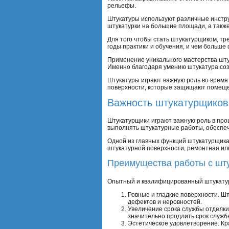
рельефы.
Штукатуры используют различные инстру
штукатурки на большие площади, а также
Для того чтобы стать штукатурщиком, т
годы практики и обучения, и чем больше 
Применение уникального мастерства шту
Именно благодаря умению штукатура соз
Штукатуры играют важную роль во время
поверхности, которые защищают помещен
Важность штукатурщиков 
Штукатурщики играют важную роль в про
выполнять штукатурные работы, обеспечи
Одной из главных функций штукатурщика
штукатурной поверхности, ремонтная ил
Преимущества работы с шт
Опытный и квалифицированный штукату
Ровные и гладкие поверхности. Ш
дефектов и неровностей.
Увеличение срока службы отделки
значительно продлить срок служб
Эстетическое удовлетворение. Кр