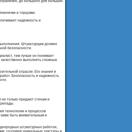
 ограничен, до большого для больших
гиенички и торцовки.
спечивают надежность и
 выполнения. Штукатурщик должен
ьной безопасности.
иалист, тем лучше он понимает
и качественно выполнять сложные
ительной отрасли. Его знания и
работ. Безопасность и надежность
нте.
 не только придают стенам и
ерепады.
ия технологии и процессов
 также быть внимательным и
однородных штукатурных работах,
ми, создавая уникальные текстуры и