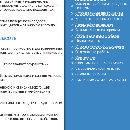
ы, устойчивы к механическим
Фасадные работы и фасадные
т прослужить долгие годы, сохраняя
системы
а, поэтому идеально подходят для
Строительные инструменты
Кровля, кровельные работы
овная поверхность создает
Ландшафтный дизайн
ных цветов – от нежно-серого до
Строительные материалы
Мебель для дома и офиса
расоты
Недвижимость
Строительное оборудование
 своей прочностью и долговечностью.
Отделочные работы
с повышенной влажностью, например в
Сантехника
Системы жизнеобеспечения
. Это позволяет сохранить их
Загородное строительство
Земляные работы
сферу минимализма и сияния модерна.
Различные услуги, технологии
ью.
нского и скандинавского. Они
ьные и стильные комбинации в
ены или потолок, не требуют особых
практичным и прочным решением для
 для своего интерьера, то бетонные