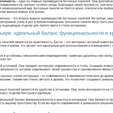
ктичность
– одно из главных преимуществ бетонных панелей. Они долговечн
реждениям и не требуют особого ухода. Благодаря своей прочности, они могу
й первоначальный вид. Бетонные панели не боятся влаги, плесени или грибк
елки ванных комнат или кухонь.
тетика
– это второе важное преимущество бетонных панелей. Их грубая, нер
овторимый стиль и уют в любом помещении. Бетонные панели могут быть раз
ь подходящую отделку для любого вкуса и стиля интерьера.
рьере: идеальный баланс функциональности и к
панелей является их практичность. Бетон – это материал, который известен
сени и грибка, что делает его идеальным для использования в помещениях 
ся и устойчивы к механическим повреждениям, таким как царапины или сколы
гих лет.
й эстетикой. Они придают интерьеру современность и стиль, создавая атмо
риальности, которая очаровывает своей суровостью и одновременно мягкост
 разных стилях интерьера – от современного и минималистического до дереве
алами, такими как стекло, металл и дерево, что позволяет создавать уникал
ых панелей является их удобство в установке. Они легко монтируются на ст
роцесс отделки быстрым и удобным.
деальный баланс функциональности и красоты в интерьере. Они являются 
сть вашему пространству. Если вы ищете современное и уникальное решение