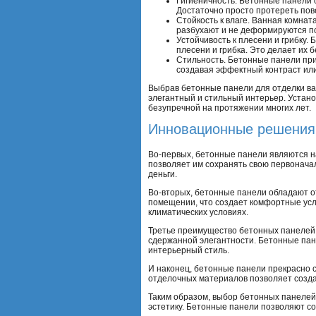
Гигиеничность. Бетонные панели о
Достаточно просто протереть пове
Стойкость к влаге. Ванная комнат
разбухают и не деформируются по
Устойчивость к плесени и грибку
плесени и грибка. Это делает их
Стильность. Бетонные панели прид
создавая эффектный контраст или
Выбрав бетонные панели для отделки ван
элегантный и стильный интерьер. Устано
безупречной на протяжении многих лет.
Инновационные решения:
Во-первых, бетонные панели являются н
позволяет им сохранять свою первоначал
деньги.
Во-вторых, бетонные панели обладают о
помещении, что создает комфортные усл
климатических условиях.
Третье преимущество бетонных панелей 
сдержанной элегантности. Бетонные пан
интерьерный стиль.
И наконец, бетонные панели прекрасно с
отделочных материалов позволяет созда
Таким образом, выбор бетонных панелей
эстетику. Бетонные панели позволяют со