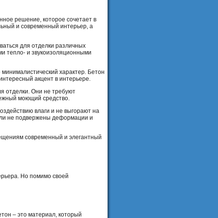
ное решение, которое сочетает в
льный и современный интерьер, а
оваться для отделки различных
ми тепло- и звукоизоляционными
о минималистический характер. Бетон
 интересный акцент в интерьере.
я отделки. Они не требуют
нежный моющий средство.
оздействию влаги и не выгорают на
нели не подвержены деформации и
ещениям современный и элегантный
рьера. Но помимо своей
тон – это материал, который