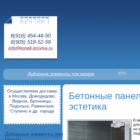
8(916) 454-44-50
8(905) 518-52-59
info@konek-krovlya.ru
Доборные элементы для кровли
Осуществляем доставку
Бетонные панел
в Москву, Домодедово,
Видное, Бронницы,
эстетика
Подольск, Раменское,
Ступино и др. города
В м
для
не 
люд
Доборные элементы для
кровли