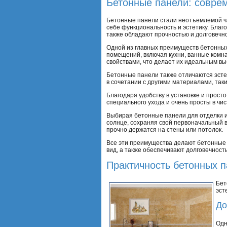
Бетонные панели: совре
Бетонные панели стали неотъемлемой ча
себе функциональность и эстетику. Бла
также обладают прочностью и долговечн
Одной из главных преимуществ бетонных 
помещений, включая кухни, ванные комн
свойствами, что делает их идеальным в
Бетонные панели также отличаются эсте
в сочетании с другими материалами, так
Благодаря удобству в установке и прост
специального ухода и очень просты в чи
Выбирая бетонные панели для отделки и
солнце, сохраняя свой первоначальный 
прочно держатся на стены или потолок.
Все эти преимущества делают бетонные
вид, а также обеспечивают долговечност
Практичность бетонных п
Бет
эст
До
Одн