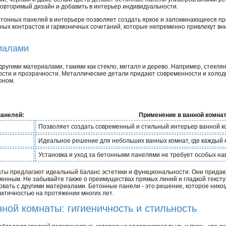
повторимый дизайн и добавить в интерьер индивидуальности.
етонных панелей в интерьере позволяет создать яркое и запоминающееся пр
ных контрастов и гармоничных сочетаний, которые непременно привлекут в
иалами
ругими материалами, такими как стекло, металл и дерево. Например, стекля
ости и прозрачности. Металлические детали придают современности и холод
оном.
панелей:
Применение в ванной комнат
Позволяет создать современный и стильный интерьер ванной 
Идеальное решение для небольших ванных комнат, где каждый 
Установка и уход за бетонными панелями не требует особых на
аты предлагают идеальный баланс эстетики и функциональности. Они прида
менным. Не забывайте также о преимуществах прямых линий и гладкой текст
овать с другими материалами. Бетонные панели - это решение, которое никог
актичностью на протяжении многих лет.
ной комнаты: гигиеничность и стильность