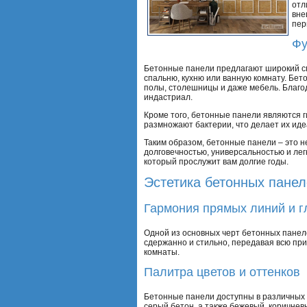
отл
вне
пер
Фу
Бетонные панели предлагают широкий сп
спальню, кухню или ванную комнату. Бет
полы, столешницы и даже мебель. Благо
индастриал.
Кроме того, бетонные панели являются г
размножают бактерии, что делает их ид
Таким образом, бетонные панели – это н
долговечностью, универсальностью и лег
который прослужит вам долгие годы.
Эстетика бетонных пане
Гармония прямых линий и г
Одной из основных черт бетонных панел
сдержанно и стильно, передавая всю пр
комнаты.
Палитра цветов и оттенков
Бетонные панели доступны в различных 
серый бетон, а также бежевый, коричне