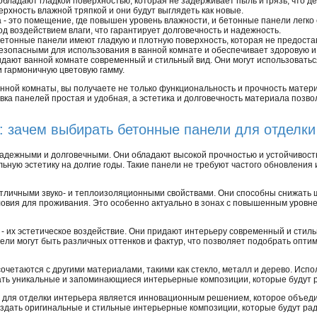
бладают гладкой поверхностью, которая не задерживает пыль и грязь, что дел
рхность влажной тряпкой и они будут выглядеть как новые.
а - это помещение, где повышен уровень влажности, и бетонные панели легко
д воздействием влаги, что гарантирует долговечность и надежность.
. Бетонные панели имеют гладкую и плотную поверхность, которая не предост
 безопасными для использования в ванной комнате и обеспечивает здоровую и
ают ванной комнате современный и стильный вид. Они могут использоваться к
 гармоничную цветовую гамму.
ной комнаты, вы получаете не только функциональность и прочность матери
вка панелей простая и удобная, а эстетика и долговечность материала позв
 зачем выбирать бетонные панели для отделки
адежными и долговечными. Они обладают высокой прочностью и устойчивост
ьную эстетику на долгие годы. Такие панели не требуют частого обновления 
тличными звуко- и теплоизоляционными свойствами. Они способны снижать 
овия для проживания. Это особенно актуально в зонах с повышенным уровн
- их эстетическое воздействие. Они придают интерьеру современный и стил
ели могут быть различных оттенков и фактур, что позволяет подобрать опт
очетаются с другими материалами, такими как стекло, металл и дерево. Ис
ть уникальные и запоминающиеся интерьерные композиции, которые будут ра
 для отделки интерьера является инновационным решением, которое объеди
здать оригинальные и стильные интерьерные композиции, которые будут рад