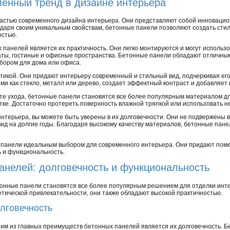
менный тренд в дизайне интерьера
стью современного дизайна интерьера. Они представляют собой инновацион
годаря своим уникальным свойствам, бетонные панели позволяют создать сти
остью.
панелей является их практичность. Они легко монтируются и могут использ
аты, гостиные и офисные пространства. Бетонные панели обладают отличны
ыбором для дома или офиса.
тикой. Они придают интерьеру современный и стильный вид, подчеркивая ег
ими как стекло, металл или дерево, создает эффектный контраст и добавляет
оте ухода, бетонные панели становятся все более популярным материалом дл
стке. Достаточно протереть поверхность влажной тряпкой или использовать 
нтерьера, вы можете быть уверены в их долговечности. Они не подвержены в
вид на долгие годы. Благодаря высокому качеству материалов, бетонные па
 панели идеальным выбором для современного интерьера. Они придают пом
ь и функциональность.
анелей: долговечность и функциональность
онные панели становятся все более популярным решением для отделки инте
етической привлекательности, они также обладают высокой практичностью.
лговечность
им из главных преимуществ бетонных панелей является их долговечность. Бе