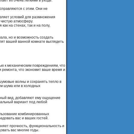
ает их очень легкими в уходе.
 справляются с этим. Они не
авляет условий для размножения
 чистую атмосферу.
ак на стенах, так и на полу,
ала, но и возможность создать
олят вашей ванной комнате выглядеть
ью к механическим повреждениям, что
и ремонта, что экономит ваше время и
шумовые волны и сохранять тепло в
ем шума или в холодных
ьный вид, добавляют ему ощущение
имальный вариант под любой
пользование комбинированных
довать вас и ваших гостей.
няет прочность, функциональность и
овать вас многие годы.