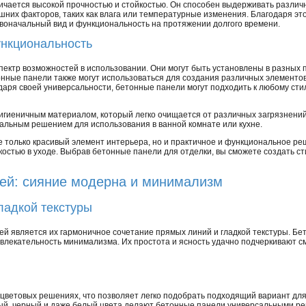
ичается высокой прочностью и стойкостью. Он способен выдерживать различ
шних факторов, таких как влага или температурные изменения. Благодаря эт
воначальный вид и функциональность на протяжении долгого времени.
нкциональность
ектр возможностей в использовании. Они могут быть установлены в разных 
онные панели также могут использоваться для создания различных элементов 
даря своей универсальности, бетонные панели могут подходить к любому ст
игиеничным материалом, который легко очищается от различных загрязнений
еальным решением для использования в ванной комнате или кухне.
е только красивый элемент интерьера, но и практичное и функциональное р
костью в уходе. Выбрав бетонные панели для отделки, вы сможете создать с
лей: сияние модерна и минимализм
ладкой текстуры
ей является их гармоничное сочетание прямых линий и гладкой текстуры. Б
ивлекательность минимализма. Их простота и ясность удачно подчеркивают
цветовых решениях, что позволяет легко подобрать подходящий вариант для
вый, черный и даже белый цвета делают бетонные панели универсальными р