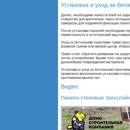
Установка и уход за бет
Далее, необходимо нанести клей на зад
отверстия для крепления, через которые
саморезы для надежной фиксации панел
После установки панелей необходимо п
герметичность и эстетический вид повер
Уход за бетонными панелями также прост
влажной тряпки или мягкой щетки. Избег
Также стоит обратить внимание на защи
пятен и погребения. Кроме того, при н
дальнейшие повреждения материала.
Установка и уход за бетонными панелями
правильно выполненная установка и рег
протяжении многих лет.
Видео:
Панели стеновые трехслой