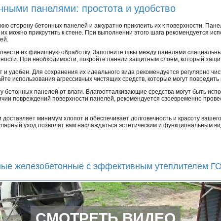
онными панелями: простота и удобство
нюю сторону бетонных панелей и аккуратно приклеить их к поверхности. Па
 их можно прикрутить к стене. При выполнении этого шага рекомендуется и
ей.
ровести их финишную обработку. Заполните швы между панелями специальны
хности. При необходимости, покройте панели защитным слоем, который защити
 и удобен. Для сохранения их идеального вида рекомендуется регулярно чис
айте использования агрессивных чистящих средств, которые могут повредить
ту бетонных панелей от влаги. Влагоотталкивающие средства могут быть исп
аличии повреждений поверхности панелей, рекомендуется своевременно прове
 доставляет минимум хлопот и обеспечивает долговечность и красоту вашего
улярный уход позволят вам наслаждаться эстетическим и функциональным в
ные железобетонные с эффективным утеплителем Г
СМОТРЕТЬ ВИДЕО