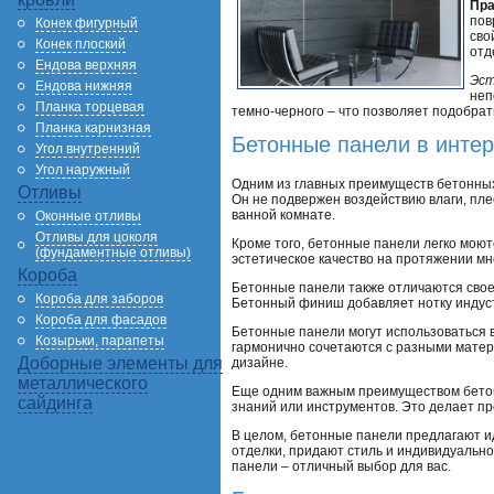
Пра
пов
Конек фигурный
сво
Конек плоский
отд
Ендова верхняя
Эс
Ендова нижняя
неп
Планка торцевая
темно-черного – что позволяет подобрат
Планка карнизная
Бетонные панели в инте
Угол внутренний
Угол наружный
Одним из главных преимуществ бетонных 
Отливы
Он не подвержен воздействию влаги, пле
ванной комнате.
Оконные отливы
Отливы для цоколя
Кроме того, бетонные панели легко моют
(фундаментные отливы)
эстетическое качество на протяжении мно
Короба
Бетонные панели также отличаются свое
Короба для заборов
Бетонный финиш добавляет нотку индуст
Короба для фасадов
Бетонные панели могут использоваться в
Козырьки, парапеты
гармонично сочетаются с разными матери
Доборные элементы для
дизайне.
металлического
Еще одним важным преимуществом бетонн
сайдинга
знаний или инструментов. Это делает п
В целом, бетонные панели предлагают и
отделки, придают стиль и индивидуально
панели – отличный выбор для вас.