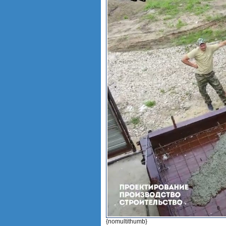
{nomultithumb}