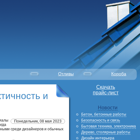
Отливы
Короба
Скачать
прайс-лист
ктичность и
Новости
Бетон, бетонные работы
Безопасность и связь
риалы
Понедельник, 08 мая 2023
огда
Бытовая техника, электроника
рными среди дизайнеров и обычных
Дерево, столярные работы
Дизайн интерьера