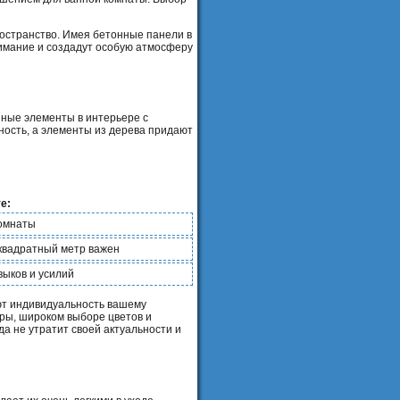
остранство. Имея бетонные панели в
нимание и создадут особую атмосферу
нные элементы в интерьере с
ность, а элементы из дерева придают
е:
комнаты
квадратный метр важен
выков и усилий
ют индивидуальность вашему
уры, широком выборе цветов и
да не утратит своей актуальности и