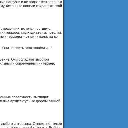
ные нагрузки и не подвержен влиянию
ому, бетонные панели сохраняют свой
помещениях, включая гостиную,
интерьера, таких как стены, потолки,
илю интерьера – от минимализма до
. Они не впитывают запахи и не
ешение. Они обладают высокой
тильный и современный интерьер,
етонные поверхности выглядят
 смелые архитектурные формы ванной
 любого интерьера. Отнюдь не только
ешением для ванной комнаты. Выбор