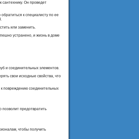
к сантехнику. Он проведет
 обратиться к специалисту по ее
.
стить или заменить.
пешно устранено, и жизнь в доме
руб и соединительных элементов.
рять свои исходные свойства, что
ти к повреждению соединительных
то позволит предотвратить
сионалам, чтобы получить