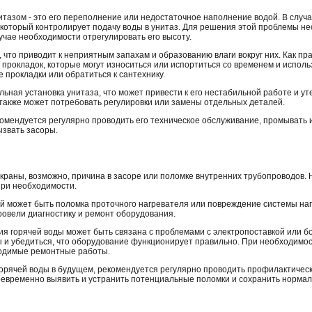
итазом - это его переполнение или недостаточное наполнение водой. В случ
 который контролирует подачу воды в унитаз. Для решения этой проблемы не
учае необходимости отрегулировать его высоту.
 что приводит к неприятным запахам и образованию влаги вокруг них. Как пра
рокладок, которые могут износиться или испортиться со временем и исполь
прокладки или обратиться к сантехнику.
ьная установка унитаза, что может привести к его нестабильной работе и ут
 также может потребовать регулировки или замены отдельных деталей.
омендуется регулярно проводить его техническое обслуживание, промывать и 
ызвать засоры.
в краны, возможно, причина в засоре или поломке внутренних трубопроводов
при необходимости.
ой может быть поломка проточного нагревателя или повреждение системы наг
ровели диагностику и ремонт оборудования.
вия горячей воды может быть связана с проблемами с электропоставкой или б
 и убедиться, что оборудование функционирует правильно. При необходимос
ходимые ремонтные работы.
горячей воды в будущем, рекомендуется регулярно проводить профилактичес
воевременно выявить и устранить потенциальные поломки и сохранить норма