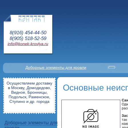
8(916) 454-44-50
8(905) 518-52-59
info@konek-krovlya.ru
Доборные элементы для кровли
Осуществляем доставку
Основные неисп
в Москву, Домодедово,
Видное, Бронницы,
Подольск, Раменское,
Сан
Ступино и др. города
Одн
рас
Зас
так
Доборные элементы для
нак
кровли
дру