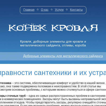
Главная
О нас
Услуги
Контакты
Кровля, доборные элементы для кровли и
металлического сайдинга, отливы, короба
Доборные элементы для металлического сайдинга
равности сантехники и их устр
техника
– это система, обеспечивающая комфорт и удобство в нашей жизни.
ако, она также подвержена поломкам и неисправностям. В этой статье мы
смотрим основные проблемы, с которыми можно столкнуться в сфере сантехни
оры сточных труб
– одна из самых распространенных проблем в сантехнике. 
 и в коммерческих помещениях. Засоры могут быть вызваны неправильной эк
оплением отходов. Чтобы предотвратить засоры, регулярно очищайте сточные
гих предметов. Если уже возникла проблема, можно воспользоваться специа