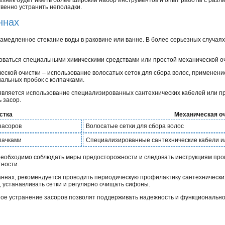
твенно устранить неполадки.
ннах
амедленное стекание воды в раковине или ванне. В более серьезных случаях
оваться специальными химическими средствами или простой механической оч
ской очистки – использование волосатых сеток для сбора волос, применени
альных пробок с колпачками.
вляется использование специализированных сантехнических кабелей или пр
 засор.
стка
Механическая о
засоров
Волосатые сетки для сбора волос
пачками
Специализированные сантехнические кабели 
необходимо соблюдать меры предосторожности и следовать инструкциям про
тности.
аннах, рекомендуется проводить периодическую профилактику сантехнических
 устанавливать сетки и регулярно очищать сифоны.
ое устранение засоров позволят поддерживать надежность и функциональнос