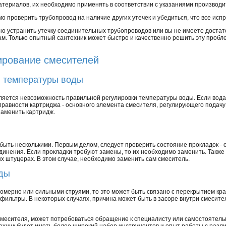
атериалов, их необходимо применять в соответствии с указаниями производ
о проверить трубопровод на наличие других утечек и убедиться, что все исп
но устранить утечку соединительных трубопроводов или вы не имеете достат
ам. Только опытный сантехник может быстро и качественно решить эту проб
ирование смесителей
й температуры воды
ляется невозможность правильной регулировки температуры воды. Если вода
правности картриджа - основного элемента смесителя, регулирующего подачу
аменить картридж.
 быть несколькими. Первым делом, следует проверить состояние прокладок - 
инения. Если прокладки требуют замены, то их необходимо заменить. Также
 штуцерах. В этом случае, необходимо заменить сам смеситель.
оды
омерно или сильными струями, то это может быть связано с перекрытием кра
 фильтры. В некоторых случаях, причина может быть в засоре внутри смесите
смесителя, может потребоваться обращение к специалисту или самостоятельн
ехник будет иметь более широкий набор инструментов и опыт работы с разл