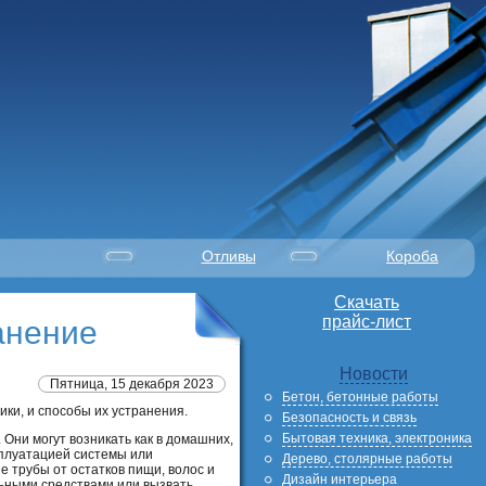
Отливы
Короба
Скачать
прайс-лист
анение
Новости
Пятница, 15 декабря 2023
Бетон, бетонные работы
ки, и способы их устранения.
Безопасность и связь
Бытовая техника, электроника
Они могут возникать как в домашних,
сплуатацией системы или
Дерево, столярные работы
 трубы от остатков пищи, волос и
Дизайн интерьера
льными средствами или вызвать