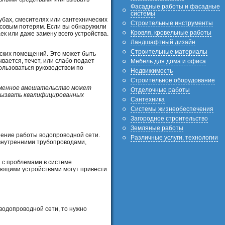
Фасадные работы и фасадные
системы
рубах, смесителях или сантехнических
Строительные инструменты
нсовым потерям. Если вы обнаружили
Кровля, кровельные работы
ек или даже замену всего устройства.
Ландшафтный дизайн
Строительные материалы
еских помещений. Это может быть
вается, течет, или слабо подает
Мебель для дома и офиса
ользоваться руководством по
Недвижимость
Строительное оборудование
ременное вмешательство может
Отделочные работы
 вызвать квалифицированных
Сантехника
Системы жизнеобеспечения
Загородное строительство
Земляные работы
шение работы водопроводной сети.
Различные услуги, технологии
 внутренними трубопроводами,
 с проблемами в системе
ующими устройствами могут привести
водопроводной сети, то нужно