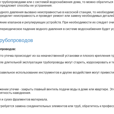
 трубопроводами или с системой водоснабжения дома, то можно обратиться 
 предложит способы ее устранения.
одного давления вызвано неисправностью в насосной станции, то необходимо
пределит неисправность и проведет ремонт или замену необходимых деталей
яние клапанов и регулирующих устройств. При необходимости их следует очи
периодическое падение водного давления в системе водоснабжения будет ус
трубопроводов
опроводов:
о утечка происходит из-за некачественной установки и плохого крепления т
ле длительной эксплуатации трубопроводы могут стареть, коррозировать и те
правильное использование инструментов и другие воздействия могут привес
жении утечки - закрыть главный вентиль подачи воды в доме или квартире. Э
ятность наводнения.
и и сухих фрагментов материала.
 требуется замена соединительных элементов или труб, обратитесь к профес