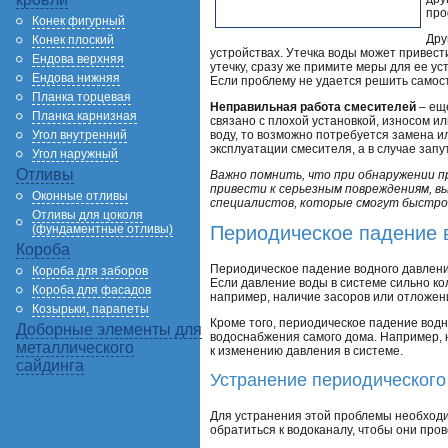
про
Конек фигурный
Дру
Конек плоский
устройствах. Утечка воды может привес
Ендова верхняя
утечку, сразу же примите меры для ее ус
Ендова нижняя
Если проблему не удается решить самос
Планка торцевая
Неправильная работа смесителей
– еще
Планка карнизная
связано с плохой установкой, износом и
Угол внутренний
воду, то возможно потребуется замена и
эксплуатации смесителя, а в случае зап
Угол наружный
Отливы
Важно помнить, что при обнаружении 
привести к серьезным повреждениям, 
Оконные отливы
специалистов, которые смогут быстро
Отливы для цоколя
(фундаментные отливы)
Периодическое падение 
Короба
Периодическое падение водного давлени
Короба для заборов
Если давление воды в системе сильно ко
Короба для фасадов
например, наличие засоров или отложени
Козырьки, парапеты
Кроме того, периодическое падение водн
Доборные элементы для
водоснабжения самого дома. Например, 
металлического
к изменению давления в системе.
сайдинга
Устранение периодического
Для устранения этой проблемы необходи
обратиться к водоканалу, чтобы они про