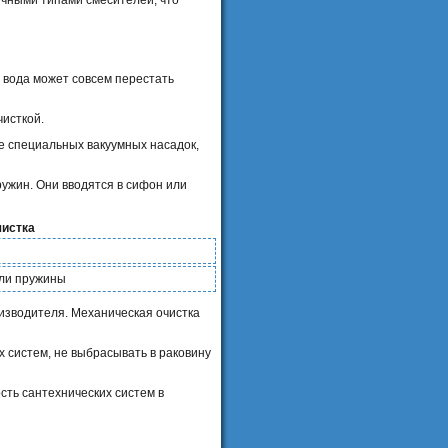
 вода может совсем перестать
исткой.
е специальных вакуумных насадок,
ужин. Они вводятся в сифон или
чистка
или пружины
изводителя. Механическая очистка
 систем, не выбрасывать в раковину
ть сантехнических систем в