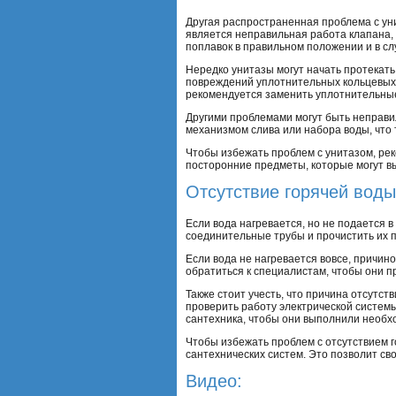
Другая распространенная проблема с ун
является неправильная работа клапана,
поплавок в правильном положении и в сл
Нередко унитазы могут начать протекать,
повреждений уплотнительных кольцевых п
рекомендуется заменить уплотнительные 
Другими проблемами могут быть неправил
механизмом слива или набора воды, что
Чтобы избежать проблем с унитазом, рек
посторонние предметы, которые могут в
Отсутствие горячей воды
Если вода нагревается, но не подается 
соединительные трубы и прочистить их 
Если вода не нагревается вовсе, причин
обратиться к специалистам, чтобы они п
Также стоит учесть, что причина отсутст
проверить работу электрической системы
сантехника, чтобы они выполнили необ
Чтобы избежать проблем с отсутствием 
сантехнических систем. Это позволит с
Видео: