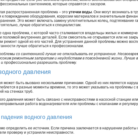
фессиональных сантехников, которые справятся с засором.
гая распространенная проблема – это
утечки воды
. Они могут возникать в т
ти к повреждению оборудования, коррозии материалов и значительным фина
транения. Это может включать замену уплотнительных колец, подтягивание га
тоятельно, лучше обратиться к специалистам.
 одна проблема, с которой часто сталкиваются владельцы жилых и коммерч
ли поломкой внутренних деталей. Если смеситель не открывается или не закры
ли ремонт одной из его частей. Для устранения данной проблемы можно восп
утанности лучше обратиться к профессионалам.
проблемы со сантехникой лучше не откладывать ее устранение. Несвоев
высоким ремонтным затратам и неудобствам в повседневной жизни. Лучше
 и профессионально разрешить проблему.
водного давления
я может быть вызвано несколькими причинами. Одной из них является нару
леблется в разные моменты времени, то это может указывать на проблемы с
й на стенках труб.
ого давления может быть связано с неисправностями в насосной станции или
неправильная работа водонагревателя или проблемы с клапанами и регулир
 падения водного давления
мо определить ее источник. Если причина заключается в нарушении работы 
вели проверку и устранили неисправности.