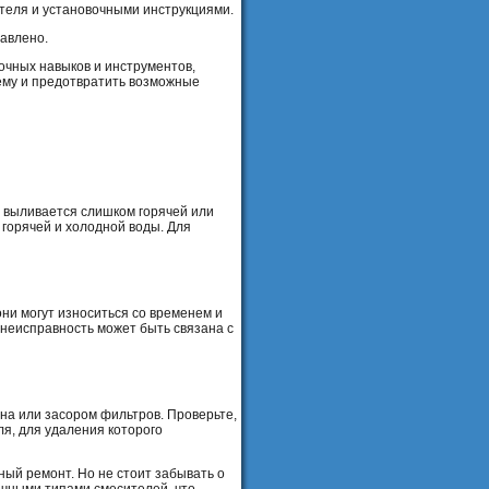
ителя и установочными инструкциями.
равлено.
очных навыков и инструментов,
лему и предотвратить возможные
 выливается слишком горячей или
 горячей и холодной воды. Для
они могут износиться со временем и
 неисправность может быть связана с
на или засором фильтров. Проверьте,
ля, для удаления которого
ый ремонт. Но не стоит забывать о
ичными типами смесителей, что