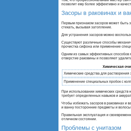
позволит ему более эффективно и качес
Засоры в раковинах и ва
Первым признаком засоров может быть з
стекать, вызывая затопление.
Для устранения засоров можно воспольз
Существуют различные способы механиче
прочистка сифона или применение специ
Одним из самых эффективных способов я
отверстие раковины и позволяют удалить
Химическая очи
Химические средства для растворения 
Применение специальных пробок с кол
При использовании химических средств 
требует определенных навыков и аккура
Чтобы избежать засоров в раковинах и в
и ванну посторонние предметы и волосы,
Правильная эксплуатация и своевременн
отличном состоянии.
Проблемы с унитазом