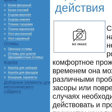
действия
Конек фигурный
Конек плоский
Ендова верхняя
Ендова нижняя
Планка торцевая
С
Планка карнизная
Угол внутренний
н
Угол наружный
н
Отливы
Оконные отливы
р
Отливы для цоколя
(фундаментные отливы)
комфортное прож
Короба
Короба для заборов
временем она мож
Короба для фасадов
различными проб
Козырьки, парапеты
Доборные элементы для
засоры или повре
металлического
сайдинга
случаях необход
действовать и пр