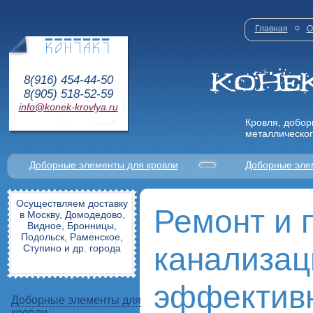
Главная
О
8(916) 454-44-50
8(905) 518-52-59
info@konek-krovlya.ru
Кровля, добор
металлическог
Доборные элементы для кровли
Доборные эле
Осуществляем доставку
Ремонт и 
в Москву, Домодедово,
Видное, Бронницы,
Подольск, Раменское,
канализац
Ступино и др. города
эффектив
Доборные элементы для
кровли