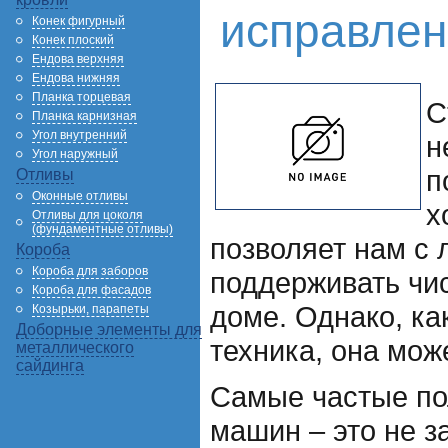
исправлен
Конек фигурный
Конек плоский
Ендова верхняя
Ендова нижняя
Планка торцевая
С
Планка карнизная
Угол внутренний
н
Угол наружный
п
Отливы
Оконные отливы
х
Отливы для цоколя
(фундаментные отливы)
позволяет нам с 
Короба
Короба для заборов
поддерживать чис
Короба для фасадов
доме. Однако, ка
Козырьки, парапеты
Доборные элементы для
техника, она мож
металлического
сайдинга
Самые частые по
машин – это не з