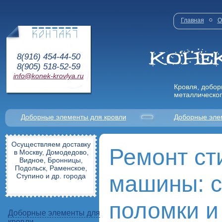
Главная
О
8(916) 454-44-50
8(905) 518-52-59
info@konek-krovlya.ru
Кровля, добор
металлическог
Доборные элементы для кровли
Доборные эле
Осуществляем доставку
Ремонт ст
в Москву, Домодедово,
Видное, Бронницы,
Подольск, Раменское,
машины: 
Ступино и др. города
поломки и
Доборные элементы для
кровли