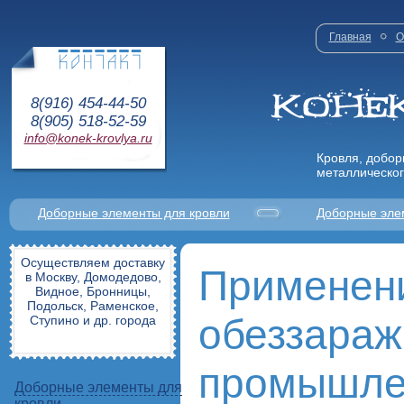
Главная
О
8(916) 454-44-50
8(905) 518-52-59
info@konek-krovlya.ru
Кровля, добор
металлическог
Доборные элементы для кровли
Доборные эле
Осуществляем доставку
Применен
в Москву, Домодедово,
Видное, Бронницы,
Подольск, Раменское,
обеззараж
Ступино и др. города
промышле
Доборные элементы для
кровли