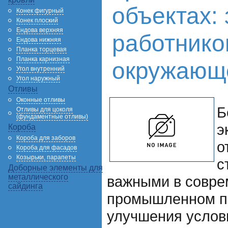
объектах:
Конек фигурный
Конек плоский
Ендова верхняя
работнико
Ендова нижняя
Планка торцевая
Планка карнизная
окружающ
Угол внутренний
Угол наружный
Отливы
Оконные отливы
Б
Отливы для цоколя
(фундаментные отливы)
э
Короба
Короба для заборов
о
Короба для фасадов
Козырьки, парапеты
с
Доборные элементы для
металлического
важными в совр
сайдинга
промышленном п
улучшения услов