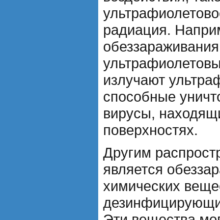
ультрафиолетово
радиация. Напри
обеззараживания
ультрафиолетовы
излучают ультра
способные уничт
вирусы, находящи
поверхностях.
Другим распрост
является обезза
химических вещес
дезинфицирующие
Эти вещества мо