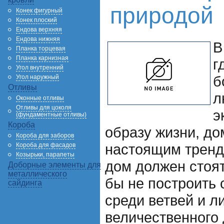
природой
Конек фигурный
Конек плоский
Ендова верхняя
Ендова нижняя
В
Планка торцевая
Планка карнизная
г
Угол внутренний
б
Угол наружный
Отливы
л
Оконные отливы
Отливы для цоколя
э
(фундаментные отливы)
Короба
образу жизни, до
Короба для заборов
настоящим трендо
Короба для фасадов
Козырьки, парапеты
дом должен стоя
Доборные элементы для
металлического
бы не построить 
сайдинга
среди ветвей и л
величественного