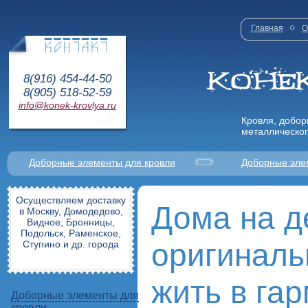
Главная
О
8(916) 454-44-50
8(905) 518-52-59
info@konek-krovlya.ru
Кровля, добор
металлическог
Доборные элементы для кровли
Доборные эле
Осуществляем доставку
Дома на д
в Москву, Домодедово,
Видное, Бронницы,
Подольск, Раменское,
оригиналь
Ступино и др. города
жить в га
Доборные элементы для
кровли