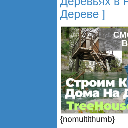
Деревьях в Р
Дереве ]
СМ
В
{nomultithumb}