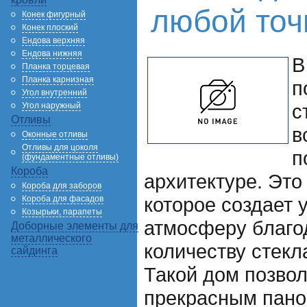
любой точ
Конек фигурный
Конек плоский
Ендова верхняя
Ендова нижняя
В
Планка торцевая
Планка карнизная
п
Угол внутренний
с
Угол наружный
Отливы
в
Оконные отливы
Отливы для цоколя
п
(фундаментные отливы)
Короба
архитектуре. Это
Короба для заборов
которое создает
Короба для фасадов
Козырьки, парапеты
атмосферу благо
Доборные элементы для
металлического
количеству стекла
сайдинга
Такой дом позво
прекрасным пан