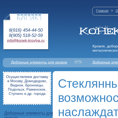
Главная
О
8(916) 454-44-50
8(905) 518-52-59
info@konek-krovlya.ru
Кровля, добор
металлическог
Доборные элементы для кровли
Доборные эле
Осуществляем доставку
Стеклянны
в Москву, Домодедово,
Видное, Бронницы,
Подольск, Раменское,
возможнос
Ступино и др. города
наслаждат
Доборные элементы для
кровли