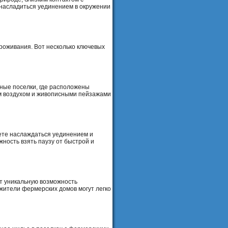
 насладиться уединением в окружении
роживания. Вот несколько ключевых
ные поселки, где расположены
им воздухом и живописными пейзажами
ете наслаждаться уединением и
ность взять паузу от быстрой и
т уникальную возможность
 жители фермерских домов могут легко