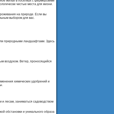
дное жилье в поселках с фермерскими
ологически чистые места для жизни.
роживания на природе. Если вы
льным выбором для вас.
 или природными ландшафтами. Здесь
ым воздухом. Ветер, проносящийся
именения химических удобрений и
ы.
м и лесам, заниматься садоводством
кой обстановки и уникального образа