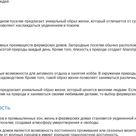
людей.
ном поселке предлагает уникальный образ жизни, который отличается от суе
озволяет наслаждаться уединением и покоем.
авных преимуществ фермерских домов. Загородные поселки обычно расположе
сотой природы каждый день. Кроме того, близость к природе создает благоп
е возможности для активного отдыха и занятия хобби. В окружении природ
адоводством. Кроме того, такой образ жизни позволяет заниматься различны
предлагают уникальный образ жизни, который ценится многими людьми. Если
ремя на природе и заниматься своими любимыми делами, то выбор фермерск
ость
ов и промышленных зон, жизнь в фермерских домах становится уединенной 
поселки, создавая атмосферу умиротворения и свободы.
домов является возможность постоянного проживания или сезонных визитов
ии от крупных городов и имеют хорошую транспортную доступность.