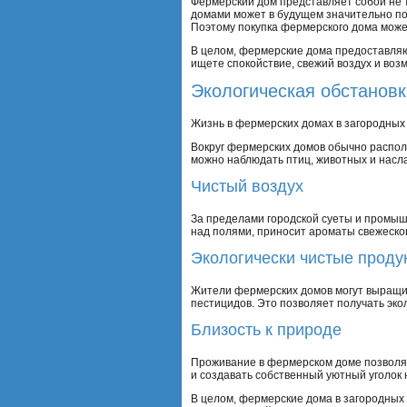
Фермерский дом представляет собой не 
домами может в будущем значительно пов
Поэтому покупка фермерского дома може
В целом, фермерские дома предоставляю
ищете спокойствие, свежий воздух и во
Экологическая обстановк
Жизнь в фермерских домах в загородных 
Вокруг фермерских домов обычно распол
можно наблюдать птиц, животных и насл
Чистый воздух
За пределами городской суеты и промыш
над полями, приносит ароматы свежеско
Экологически чистые проду
Жители фермерских домов могут выращив
пестицидов. Это позволяет получать эко
Близость к природе
Проживание в фермерском доме позволяе
и создавать собственный уютный уголок
В целом, фермерские дома в загородных 