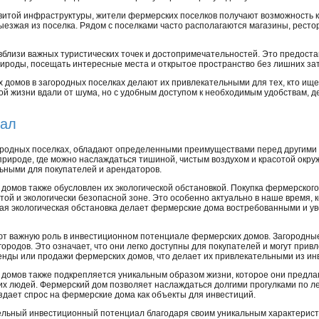
витой инфраструктуры, жители фермерских поселков получают возможность 
ыезжая из поселка. Рядом с поселками часто располагаются магазины, ресто
вблизи важных туристических точек и достопримечательностей. Это предост
ироды, посещать интересные места и открытое пространство без лишних зат
домов в загородных поселках делают их привлекательными для тех, кто ище
ой жизни вдали от шума, но с удобным доступом к необходимым удобствам, д
иал
ородных поселках, обладают определенными преимуществами перед другими
природе, где можно наслаждаться тишиной, чистым воздухом и красотой окр
ьными для покупателей и арендаторов.
омов также обусловлен их экологической обстановкой. Покупка фермерского 
той и экологически безопасной зоне. Это особенно актуально в наше время, 
кая экологическая обстановка делает фермерские дома востребованными и ув
ют важную роль в инвестиционном потенциале фермерских домов. Загородные
ородов. Это означает, что они легко доступны для покупателей и могут привле
енды или продажи фермерских домов, что делает их привлекательными из ин
омов также подкрепляется уникальным образом жизни, которое они предлаг
их людей. Фермерский дом позволяет наслаждаться долгими прогулками по л
здает спрос на фермерские дома как объекты для инвестиций.
ельный инвестиционный потенциал благодаря своим уникальным характерист