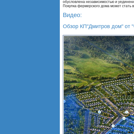
обусловлена независимостью и уединени
Покупка фермерского дома может стать 
Видео:
Обзор КП"Дмитров дом" от "