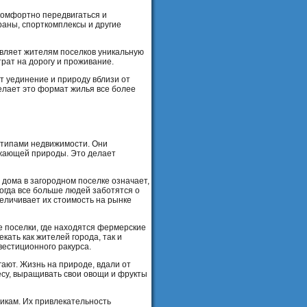
комфортно передвигаться и
раны, спорткомплексы и другие
авляет жителям поселков уникальную
рат на дорогу и проживание.
т уединение и природу вблизи от
елает это формат жилья все более
 типами недвижимости. Они
ужающей природы. Это делает
дома в загородном поселке означает,
когда все больше людей заботятся о
еличивает их стоимость на рынке
 поселки, где находятся фермерские
кать как жителей города, так и
вестиционного ракурса.
ают. Жизнь на природе, вдали от
есу, выращивать свои овощи и фрукты
икам. Их привлекательность