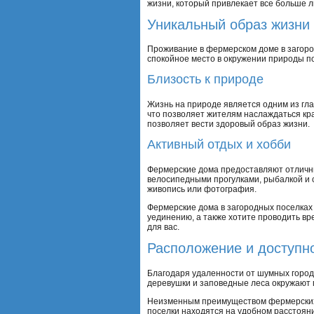
жизни, который привлекает все больше 
Уникальный образ жизни
Проживание в фермерском доме в загород
спокойное место в окружении природы п
Близость к природе
Жизнь на природе является одним из гл
что позволяет жителям наслаждаться кра
позволяет вести здоровый образ жизни.
Активный отдых и хобби
Фермерские дома предоставляют отличны
велосипедными прогулками, рыбалкой и с
живопись или фотография.
Фермерские дома в загородных поселках 
уединению, а также хотите проводить в
для вас.
Расположение и доступн
Благодаря удаленности от шумных город
деревушки и заповедные леса окружают 
Неизменным преимуществом фермерских 
поселки находятся на удобном расстоян