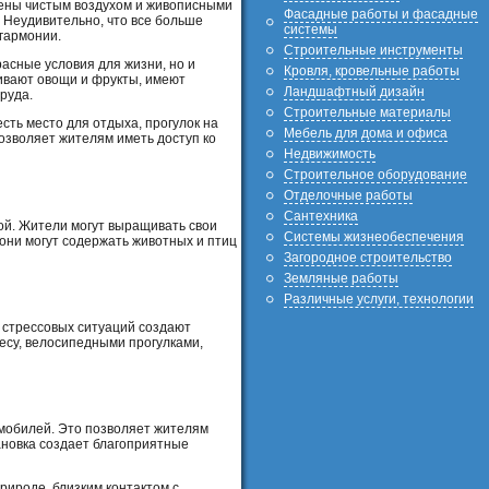
жены чистым воздухом и живописными
Фасадные работы и фасадные
. Неудивительно, что все больше
системы
гармонии.
Строительные инструменты
асные условия для жизни, но и
Кровля, кровельные работы
ивают овощи и фрукты, имеют
Ландшафтный дизайн
руда.
Строительные материалы
сть место для отдыха, прогулок на
Мебель для дома и офиса
позволяет жителям иметь доступ ко
Недвижимость
Строительное оборудование
Отделочные работы
Сантехника
ой. Жители могут выращивать свои
Системы жизнеобеспечения
 они могут содержать животных и птиц
Загородное строительство
Земляные работы
Различные услуги, технологии
и стрессовых ситуаций создают
есу, велосипедными прогулками,
омобилей. Это позволяет жителям
ановка создает благоприятные
рироде, близким контактом с