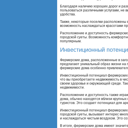
Благодаря наличию хороших дорог и раз
пользоваться различными услугами, не в
удобства.
Также, некоторые поселки расположены 
возможность наслаждаться красотами пр
Расположение и доступность фермерских 
городской суеты. Возможность комфортн
популярным.
Инвестиционный потенц
Фермерские дома, расположенные в заг
предлагают уникальный образ жизни на 
фермерские дома особенно привлекател
Инвестиционный потенциал фермерских д
что вы приобретаете недвижимость в чис
своем здоровье и окружающей среде. Та
недвижимости.
Расположение и доступность также игра
дома, обычно находятся вблизи крупных г
туристов. Это создает потенциал для ар
Инвестиционный потенциал фермерских д
городской суеты, вызывает интерес мног
и наслаждаться чистым воздухом. Это со
В итоге, фермерские дома имеют значит