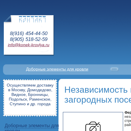
8(916) 454-44-50
8(905) 518-52-59
info@konek-krovlya.ru
Доборные элементы для кровли
Осуществляем доставку
Независимость 
в Москву, Домодедово,
Видное, Бронницы,
загородных пос
Подольск, Раменское,
Ступино и др. города
Фер
нез
стр
рай
Доборные элементы для
кровли