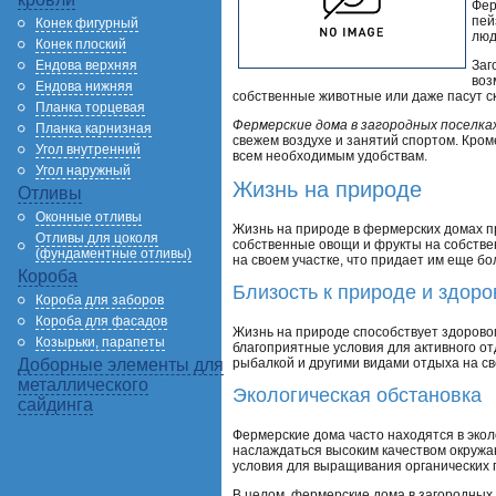
Фер
пей
Конек фигурный
люд
Конек плоский
Ендова верхняя
Заг
воз
Ендова нижняя
собственные животные или даже пасут ск
Планка торцевая
Фермерские дома в загородных поселка
Планка карнизная
свежем воздухе и занятий спортом. Кром
Угол внутренний
всем необходимым удобствам.
Угол наружный
Жизнь на природе
Отливы
Оконные отливы
Жизнь на природе в фермерских домах п
Отливы для цоколя
собственные овощи и фрукты на собствен
(фундаментные отливы)
на своем участке, что придает им еще б
Короба
Близость к природе и здор
Короба для заборов
Короба для фасадов
Жизнь на природе способствует здоровом
Козырьки, парапеты
благоприятные условия для активного от
рыбалкой и другими видами отдыха на св
Доборные элементы для
металлического
Экологическая обстановка
сайдинга
Фермерские дома часто находятся в экол
наслаждаться высоким качеством окружаю
условия для выращивания органических 
В целом, фермерские дома в загородных