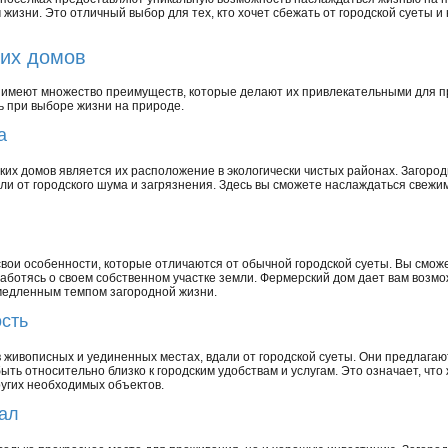
изни. Это отличный выбор для тех, кто хочет сбежать от городской суеты и
их домов
 имеют множество преимуществ, которые делают их привлекательными для п
ь при выборе жизни на природе.
а
их домов является их расположение в экологически чистых районах. Загород
ли от городского шума и загрязнения. Здесь вы сможете наслаждаться свеж
вои особенности, которые отличаются от обычной городской суеты. Вы смож
аботясь о своем собственном участке земли. Фермерский дом дает вам возмож
медленным темпом загородной жизни.
ость
живописных и уединенных местах, вдали от городской суеты. Они предлагаю
ть относительно близко к городским удобствам и услугам. Это означает, что
ругих необходимых объектов.
ал