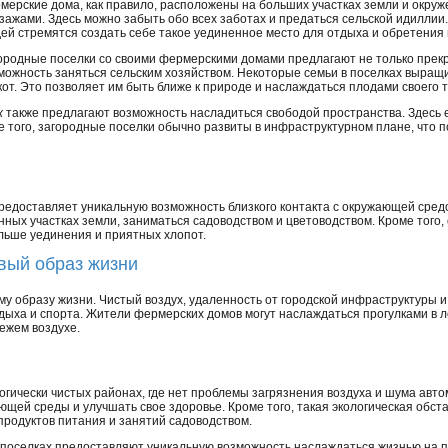
мерские дома, как правило, расположены на больших участках земли и окру
зажами. Здесь можно забыть обо всех заботах и предаться сельской идиллии
ей стремятся создать себе такое уединенное место для отдыха и обретения 
ородные поселки со своими фермерскими домами предлагают не только прекр
можность заняться сельским хозяйством. Некоторые семьи в поселках выращ
от. Это позволяет им быть ближе к природе и наслаждаться плодами своего т
х
также предлагают возможность насладиться свободой пространства. Здесь е
е того, загородные поселки обычно развиты в инфраструктурном плане, что 
редоставляет уникальную возможность близкого контакта с окружающей сред
ных участках земли, заниматься садоводством и цветоводством. Кроме того,
ольше уединения и приятных хлопот.
овый образ жизни
у образу жизни. Чистый воздух, удаленность от городской инфраструктуры 
дыха и спорта. Жители фермерских домов могут наслаждаться прогулками в л
ежем воздухе.
огически чистых районах, где нет проблемы загрязнения воздуха и шума авт
щей среды и улучшать свое здоровье. Кроме того, такая экологическая обст
продуктов питания и занятий садоводством.
 поселках предоставляют уникальную возможность наслаждаться жизнью на п