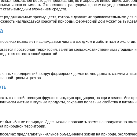
только прекрасное место для проживания, но и хорошую инвестицию. Загоро
ысить свою стоимость. Это связано с растущим спросом на уединенные и эк
т стать выгодным вложением средств.
т ряд уникальных преимуществ, которые делают их привлекательными для п
зможность наслаждаться красотой природы, фермерский дом может быть идеа
а
поселках позволяет наслаждаться чистым воздухом и заботиться о экологии.
агается просторная территория, занятая сельскохозяйственными угодьями
аждаться естественной красотой.
ленных предприятий, вокруг фермерских домов можно дышать свежим и чист
шенной травы и цветов.
кты
ать свою собственную фруктово-ягодную продукцию, овощи и зелень без пр
логически чистые и вкусные продукты, сохраняя полезные свойства и витамин
т быть ближе к природе. Здесь можно проводить время на прогулках по поля
 на природной территории.
поселках предлагают уникальное объединение жизни на природе, экологичес