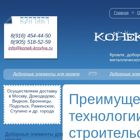
Главная
О
8(916) 454-44-50
8(905) 518-52-59
info@konek-krovlya.ru
Кровля, добор
металлическог
Доборные элементы для кровли
Доборные эле
Осуществляем доставку
Преимуще
в Москву, Домодедово,
Видное, Бронницы,
Подольск, Раменское,
технологи
Ступино и др. города
строитель
Доборные элементы для
кровли