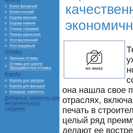
качествен
Конек фигурный
Конек плоский
Ендова верхняя
экономич
Ендова нижняя
Планка торцевая
Планка карнизная
Угол внутренний
Угол наружный
Т
Отливы
у
Оконные отливы
Отливы для цоколя
н
(фундаментные отливы)
Короба
с
Короба для заборов
Короба для фасадов
она нашла свое 
Козырьки, парапеты
отраслях, включа
Доборные элементы для
металлического
печать в строите
сайдинга
целый ряд преим
делают ее востр