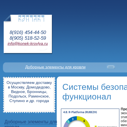
8(916) 454-44-50
8(905) 518-52-59
info@konek-krovlya.ru
Доборные элементы для кровли
Осуществляем доставку
Системы безопа
в Москву, Домодедово,
Видное, Бронницы,
функционал
Подольск, Раменское,
Ступино и др. города
Пр
эко
эти
обе
Доборные элементы для
мин
кровли