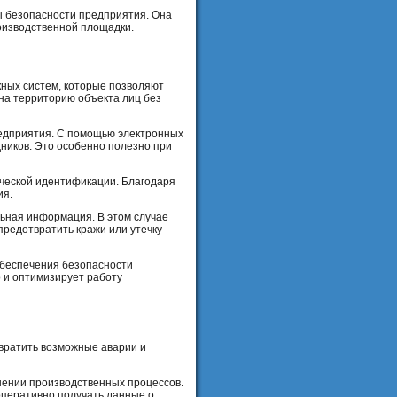
ы безопасности предприятия. Она
оизводственной площадки.
кных систем, которые позволяют
на территорию объекта лиц без
редприятия. С помощью электронных
ников. Это особенно полезно при
ической идентификации. Благодаря
ия.
ьная информация. В этом случае
редотвратить кражи или утечку
обеспечения безопасности
 и оптимизирует работу
твратить возможные аварии и
ении производственных процессов.
оперативно получать данные о