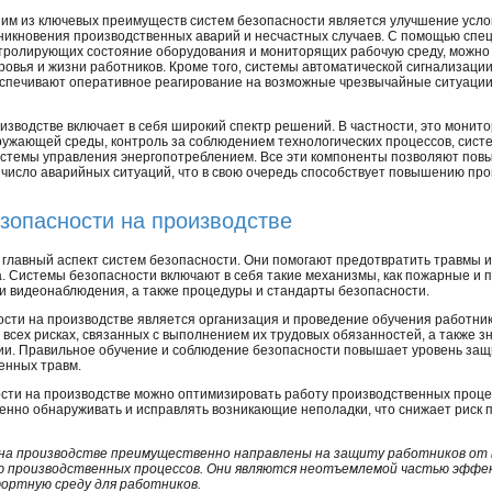
им из ключевых преимуществ систем безопасности является улучшение усло
никновения производственных аварий и несчастных случаев. С помощью спе
тролирующих состояние оборудования и мониторящих рабочую среду, можно 
ровья и жизни работников. Кроме того, системы автоматической сигнализац
спечивают оперативное реагирование на возможные чрезвычайные ситуации
изводстве включает в себя широкий спектр решений. В частности, это монито
ружающей среды, контроль за соблюдением технологических процессов, сис
истемы управления энергопотреблением. Все эти компоненты позволяют повы
ь число аварийных ситуаций, что в свою очередь способствует повышению пр
зопасности на производстве
 главный аспект систем безопасности. Они помогают предотвратить травмы
. Системы безопасности включают в себя такие механизмы, как пожарные и
 и видеонаблюдения, а также процедуры и стандарты безопасности.
ти на производстве является организация и проведение обучения работник
сех рисках, связанных с выполнением их трудовых обязанностей, а также зна
ии. Правильное обучение и соблюдение безопасности повышает уровень защ
енных травм.
ости на производстве можно оптимизировать работу производственных проц
енно обнаруживать и исправлять возникающие неполадки, что снижает риск 
на производстве преимущественно направлены на защиту работников от 
 производственных процессов. Они являются неотъемлемой частью эффе
ортную среду для работников.