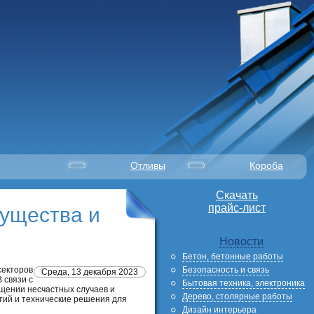
Отливы
Короба
Скачать
прайс-лист
мущества и
Новости
Бетон, бетонные работы
Безопасность и связь
секторов
Среда, 13 декабря 2023
 связи с
Бытовая техника, электроника
ащении несчастных случаев и
Дерево, столярные работы
тий и технические решения для
Дизайн интерьера