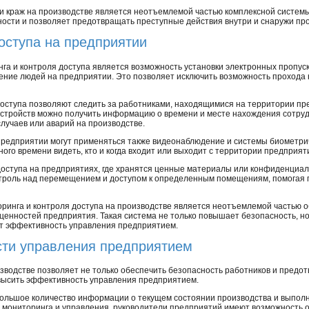
 краж на производстве является неотъемлемой частью комплексной систем
ости и позволяет предотвращать преступные действия внутри и снаружи пр
оступа на предприятии
га и контроля доступа является возможность установки электронных пропус
ние людей на предприятии. Это позволяет исключить возможность прохода 
доступа позволяют следить за работниками, находящимися на территории п
стройств можно получить информацию о времени и месте нахождения сотруд
лучаев или аварий на производстве.
 предприятии могут применяться также видеонаблюдение и системы биометр
ого времени видеть, кто и когда входит или выходит с территории предприят
оступа на предприятиях, где хранятся ценные материалы или конфиденциал
троль над перемещением и доступом к определенным помещениям, помогая п
оринга и контроля доступа на производстве является неотъемлемой частью 
ценностей предприятия. Такая система не только повышает безопасность, но
т эффективность управления предприятием.
ти управления предприятием
зводстве позволяет не только обеспечить безопасность работников и предо
овысить эффективность управления предприятием.
ольшое количество информации о текущем состоянии производства и выполн
мониторинга и управления, руководители предприятий имеют возможность 