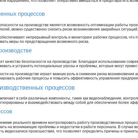
или нарушениях, что позволяет оперативно вмешаться и предотвратить воз
венных процессов
зопасности на производстве является возможность оптимизации работы прои
логий, можно существенно снизить риски возникновения аварийных ситуаций
обеспечивают непрерывный контроль и мониторинг рабочих процессов, что п
мать меры по предотвращению возможного риска.
производстве
т качество безопасности на производстве. Благодаря использованию совре
ивать и устранять потенциальные угрозы и проблемы, которые могут привест
ости на производстве играет важную роль в снижении риска возникновения а
зировать рабочие процессы и повысить эффективность управления предприя
изводственных процессов
ключает в себя различные компоненты, такие как видеонаблюдение, контрол
 интегрированы и взаимодействовать между собой для обеспечения более эф
ессов
ежиме реального времени контролировать работу производственных процесс
ать на возникающие проблемы и недостатки в работе персонала. В случае в
ть видеозаписи происшествия, что позволяет определить причины и принят