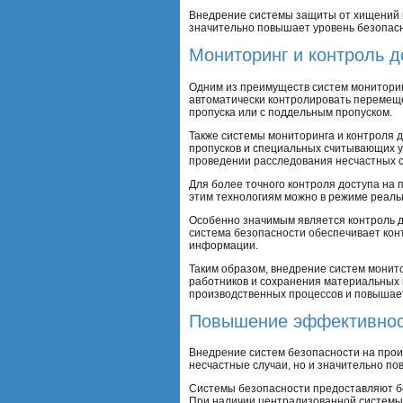
Внедрение системы защиты от хищений и
значительно повышает уровень безопасн
Мониторинг и контроль д
Одним из преимуществ систем мониторин
автоматически контролировать перемеще
пропуска или с поддельным пропуском.
Также системы мониторинга и контроля 
пропусков и специальных считывающих у
проведении расследования несчастных с
Для более точного контроля доступа на
этим технологиям можно в режиме реальн
Особенно значимым является контроль д
система безопасности обеспечивает кон
информации.
Таким образом, внедрение систем монит
работников и сохранения материальных 
производственных процессов и повышае
Повышение эффективнос
Внедрение систем безопасности на прои
несчастные случаи, но и значительно п
Системы безопасности предоставляют б
При наличии централизованной системы 