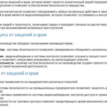
угроза хищений и краж, которая может нанести значительный ущерб предпр
упления и помогают в обеспечении безопасности имущества.
истем контроля позволяет обнаруживать любые незаконные действия и свое
и краж является видеонаблюдение, которое позволяет отслеживать и контр
людей и транспорта, записывают видео и передают сигналы на диспетчерски
а при возникновении возможных преступлений.
иты от хищений и краж
роизводстве обладает несколькими преимуществами:
тва
- системы безопасности позволяют своевременно обнаружить незаконны
ния
- видеонаблюдение и системы контроля позволяют улучшить процесс конт
о позволяет оперативно реагировать на происходящие события.
тельности
- наличие систем безопасности на производстве создает препятс
ск такой незаконной деятельности.
от хищений и краж
око применяются на предприятиях различных отраслей:
истемы безопасности на промышленных предприятиях позволяют защитить ц
ий.
х активно применяются системы видеонаблюдения, контроля доступа и трев
ов.
пасности на торговых центрах помогают предотвращать кражи магазинного и
онала.