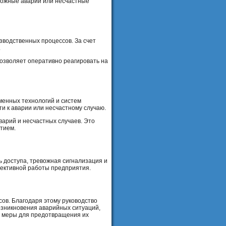
можные аварии или несчастные
зводственных процессов. За счет
.
озволяет оперативно реагировать на
менных технологий и систем
и к аварии или несчастному случаю.
варий и несчастных случаев. Это
тием.
ь доступа, тревожная сигнализация и
фективной работы предприятия.
ов. Благодаря этому руководство
озникновения аварийных ситуаций,
ь меры для предотвращения их