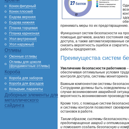
Одн
Конек фигурный
воз
Конек плоский
кон
Ендова верхняя
здо
обе
Ендова нижняя
принимать меры по их предотвращению.
Планка торцевая
Функционал
систем безопасности на про
Планка карнизная
помощью датчиков, анализ состояния ок
Угол внутренний
доступа, а также автоматизированные с
Угол наружный
снизить вероятность ошибок и сократит
работы предприятия.
Отливы
Оконные отливы
Преимущества систем бе
Отливы для цоколя
(фундаментные отливы)
Увеличение безопасности работников
–
Короба
обеспечивая оптимальные условия труда
контроля доступа, системы мониторинга
Короба для заборов
Короба для фасадов
Важным компонентом системы безопаснос
Сотрудники должны быть осведомлены о в
Козырьки, парапеты
случае возникновения аварийной ситуац
Доборные элементы для
вероятность возникновения производств
металлического
Кроме того, с помощью систем безопасн
сайдинга
и системы контроля позволяют своеврем
остановок в работе.
Таким образом, системы безопасности 
предотвращение аварий и оптимизацию
и помогают создать безопасную и комф