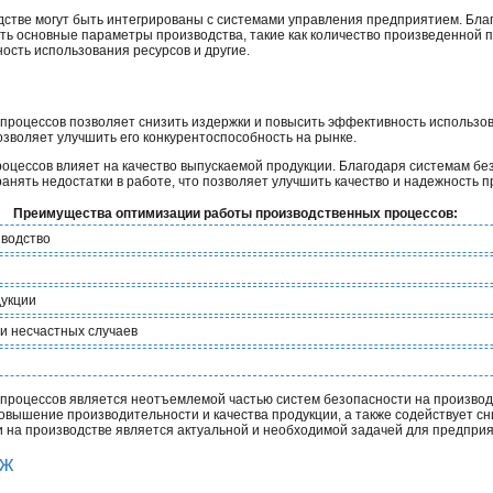
дстве могут быть интегрированы с системами управления предприятием. Бла
ть основные параметры производства, такие как количество произведенной п
ость использования ресурсов и другие.
и
роцессов позволяет снизить издержки и повысить эффективность использов
зволяет улучшить его конкурентоспособность на рынке.
оцессов влияет на качество выпускаемой продукции. Благодаря системам б
анять недостатки в работе, что позволяет улучшить качество и надежность п
Преимущества оптимизации работы производственных процессов:
зводство
дукции
и несчастных случаев
роцессов является неотъемлемой частью систем безопасности на производ
овышение производительности и качества продукции, а также содействует с
и на производстве является актуальной и необходимой задачей для предпри
аж