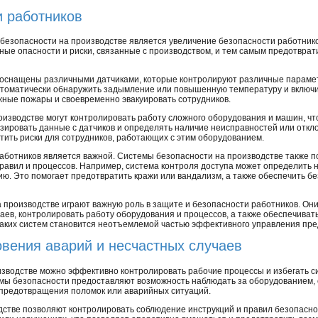
и работников
безопасности на производстве является увеличение безопасности работнико
ые опасности и риски, связанные с производством, и тем самым предотврат
 оснащены различными датчиками, которые контролируют различные парамет
втоматически обнаружить задымление или повышенную температуру и включ
жные пожары и своевременно эвакуировать сотрудников.
оизводстве могут контролировать работу сложного оборудования и машин, ч
ровать данные с датчиков и определять наличие неисправностей или откло
тить риски для сотрудников, работающих с этим оборудованием.
работников является важной. Системы безопасности на производстве также п
авил и процессов. Например, система контроля доступа может определить 
ю. Это помогает предотвратить кражи или вандализм, а также обеспечить бе
а производстве играют важную роль в защите и безопасности работников. Он
аев, контролировать работу оборудования и процессов, а также обеспечиват
таких систем становится неотъемлемой частью эффективного управления пр
вения аварий и несчастных случаев
зводстве можно эффективно контролировать рабочие процессы и избегать сит
мы безопасности предоставляют возможность наблюдать за оборудованием, 
предотвращения поломок или аварийных ситуаций.
дстве позволяют контролировать соблюдение инструкций и правил безопасн