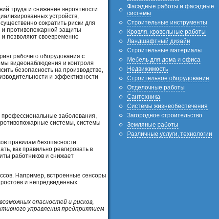
Фасадные работы и фасадные
вий труда и снижение вероятности
системы
циализированных устройств,
Строительные инструменты
существенно сократить риски для
ии и противопожарной защиты
Кровля, кровельные работы
 и позволяют своевременно
Ландшафтный дизайн
Строительные материалы
ринг рабочего оборудования с
Мебель для дома и офиса
темы видеонаблюдения и контроля
Недвижимость
сить безопасность на производстве,
оизводительности и эффективности
Строительное оборудование
Отделочные работы
Сантехника
Системы жизнеобеспечения
Загородное строительство
 и профессиональные заболевания,
 противопожарные системы, системы
Земляные работы
Различные услуги, технологии
ов правилам безопасности.
ть, как правильно реагировать в
иты работников и снижает
ессов. Например, встроенные сенсоры
простоев и непредвиденных
возможных опасностей и рисков,
ктивного управления предприятием