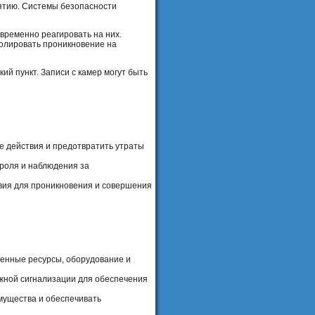
иятию. Системы безопасности
временно реагировать на них.
олировать проникновение на
й пункт. Записи с камер могут быть
е действия и предотвратить утраты
роля и наблюдения за
твия для проникновения и совершения
енные ресурсы, оборудование и
ожной сигнализации для обеспечения
мущества и обеспечивать