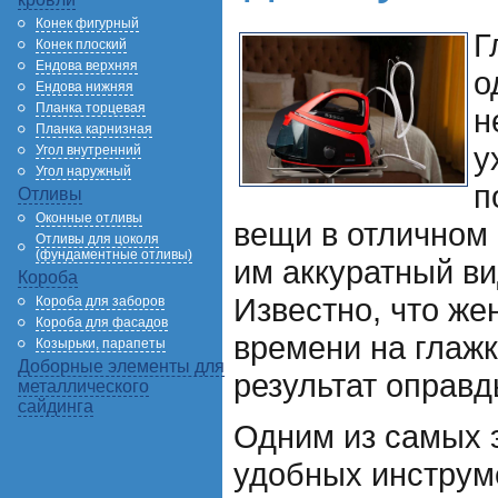
Конек фигурный
Г
Конек плоский
Ендова верхняя
о
Ендова нижняя
Планка торцевая
н
Планка карнизная
у
Угол внутренний
Угол наружный
п
Отливы
Оконные отливы
вещи в отличном 
Отливы для цоколя
(фундаментные отливы)
им аккуратный ви
Короба
Известно, что же
Короба для заборов
Короба для фасадов
времени на глажку
Козырьки, парапеты
Доборные элементы для
результат оправд
металлического
сайдинга
Одним из самых 
удобных инструм