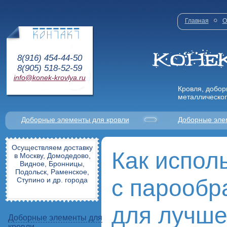
Главная
О
8(916) 454-44-50
8(905) 518-52-59
info@konek-krovlya.ru
Кровля, добор
металлическог
Доборные элементы для кровли
Доборные эле
Осуществляем доставку
Как испол
в Москву, Домодедово,
Видное, Бронницы,
Подольск, Раменское,
с парообр
Ступино и др. города
для лучше
Доборные элементы для
кровли