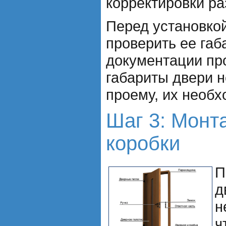
корректировки ра
Перед установко
проверить ее габ
документации пр
габариты двери н
проему, их необх
Шаг 3: Монт
коробки
П
д
н
ч