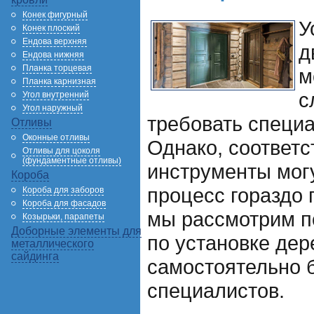
Конек фигурный
У
Конек плоский
Ендова верхняя
д
Ендова нижняя
Планка торцевая
м
Планка карнизная
с
Угол внутренний
Угол наружный
требовать специ
Отливы
Оконные отливы
Однако, соответс
Отливы для цоколя
(фундаментные отливы)
инструменты могу
Короба
процесс гораздо 
Короба для заборов
Короба для фасадов
мы рассмотрим п
Козырьки, парапеты
Доборные элементы для
по установке дер
металлического
сайдинга
самостоятельно 
специалистов.