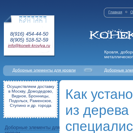
Главная
О
8(916) 454-44-50
8(905) 518-52-59
info@konek-krovlya.ru
Кровля, добор
металлическог
Доборные элементы для кровли
Доборные эле
Осуществляем доставку
Как устан
в Москву, Домодедово,
Видное, Бронницы,
Подольск, Раменское,
из дерева
Ступино и др. города
специалис
Доборные элементы для
кровли