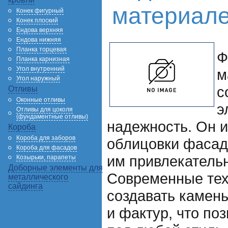
материал
Конек фигурный
Конек плоский
Ендова верхняя
Ендова нижняя
Планка торцевая
Ф
Планка карнизная
Угол внутренний
м
Угол наружный
с
Отливы
Оконные отливы
э
Отливы для цоколя
(фундаментные отливы)
надежность. Он и
Короба
Короба для заборов
облицовки фасад
Короба для фасадов
им привлекательн
Козырьки, парапеты
Доборные элементы для
Современные тех
металлического
сайдинга
создавать камень
и фактур, что по