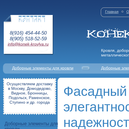
Главная
О
8(916) 454-44-50
8(905) 518-52-59
info@konek-krovlya.ru
Кровля, добор
металлическог
Доборные элементы для кровли
Доборные эле
Осуществляем доставку
Фасадный 
в Москву, Домодедово,
Видное, Бронницы,
Подольск, Раменское,
элегантно
Ступино и др. города
надежност
Доборные элементы для
кровли