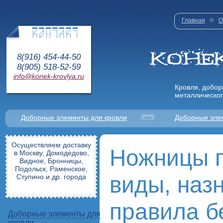
Главная
О
8(916) 454-44-50
8(905) 518-52-59
info@konek-krovlya.ru
Кровля, добор
металлическог
Доборные элементы для кровли
Доборные эле
Осуществляем доставку
Ножницы п
в Москву, Домодедово,
Видное, Бронницы,
Подольск, Раменское,
виды, наз
Ступино и др. города
правила б
Доборные элементы для
кровли