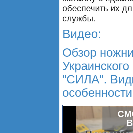
обеспечить их д
службы.
Видео:
Обзор ножни
Украинского
"СИЛА". Вид
особенности
СМ
В