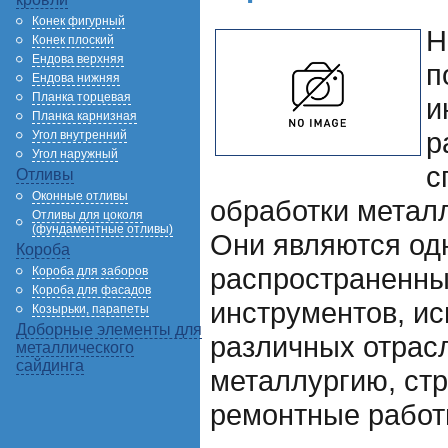
Конек фигурный
Н
Конек плоский
Ендова верхняя
п
Ендова нижняя
Планка торцевая
и
Планка карнизная
р
Угол внутренний
Угол наружный
с
Отливы
Оконные отливы
обработки метал
Отливы для цоколя
(фундаментные отливы)
Они являются од
Короба
распространенны
Короба для заборов
Короба для фасадов
инструментов, и
Козырьки, парапеты
Доборные элементы для
различных отрас
металлического
сайдинга
металлургию, стр
ремонтные работ