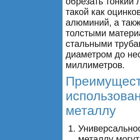
обрезать тонкий 
такой как оцинко
алюминий, а такж
толстыми матери
стальными труба
диаметром до не
миллиметров.
Преимущес
использован
металлу
Универсально
металлу могут