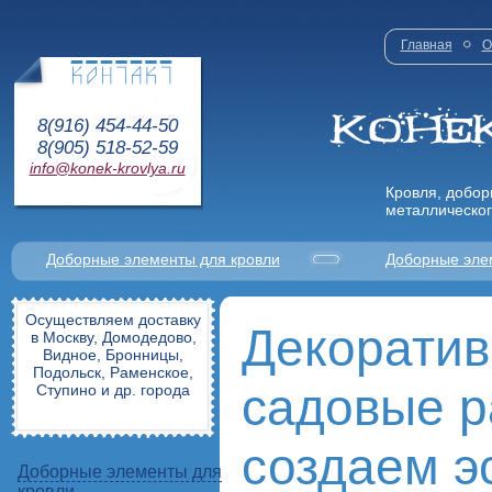
Главная
О
8(916) 454-44-50
8(905) 518-52-59
info@konek-krovlya.ru
Кровля, добор
металлическог
Доборные элементы для кровли
Доборные эле
Осуществляем доставку
Декорати
в Москву, Домодедово,
Видное, Бронницы,
Подольск, Раменское,
садовые р
Ступино и др. города
создаем э
Доборные элементы для
кровли