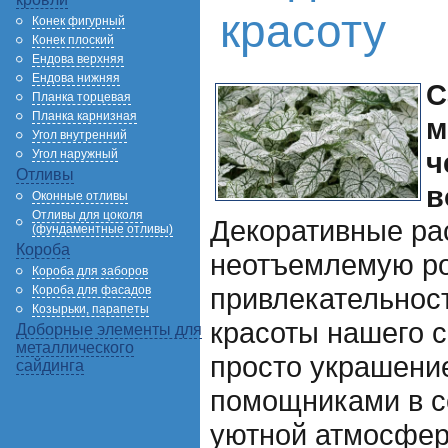
красоту
Конек фигурный
Конек плоский
Ендова верхняя
Ендова нижняя
С
Планка торцевая
Планка карнизная
м
Угол внутренний
ч
Угол наружный
Отливы
в
Оконные отливы
Отливы для цоколя
Декоративные ра
(фундаментные отливы)
Короба
неотъемлемую ро
Короба для заборов
привлекательност
Короба для фасадов
Козырьки, парапеты
красоты нашего с
Доборные элементы для
металлического
просто украшени
сайдинга
помощниками в с
уютной атмосфер