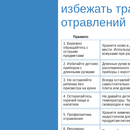
избежать тр
отравлений
Правило
1. Бережно
Храните ножи и 
обращайтесь с
месте. Использу
острыми
кожухами при ра
предметами
2. Избегайте детских
Длинные ручки м
приборов с
расплавленного 
длинными ручками
приборы с корот
3. Не оставляйте
Всегда оставляй
ребенка без
самостоятельно 
присмотра на кухне
плита или духов
4. Остерегайтесь
Не давайте детя
горячей пищи и
температуры. Та
напитков
сковородок и ча
Храните химиче
5. Профилактика
недоступном для
отравления
продуктам питан
6. Регулярно