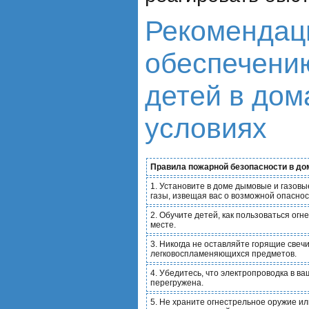
Рекомендац
обеспечени
детей в до
условиях
Правила пожарной безопасности в до
1. Установите в доме дымовые и газов
газы, извещая вас о возможной опаснос
2. Обучите детей, как пользоваться огн
месте.
3. Никогда не оставляйте горящие свеч
легковоспламеняющихся предметов.
4. Убедитесь, что электропроводка в в
перегружена.
5. Не храните огнестрельное оружие и