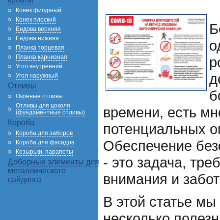
Конек фигурный
Конек плоский
Б
Ендова верхняя
Ендова нижняя
о
Планка торцевая
Планка карнизная
р
Угол внутренний
д
Угол наружный
Отливы
б
Оконные отливы
Отливы для цоколя
времени, есть м
(фундаментные отливы)
Короба
потенциальных о
Короба для заборов
Обеспечение без
Короба для фасадов
Козырьки, парапеты
- это задача, тр
Доборные элементы для
металлического
внимания и забот
сайдинга
В этой статье мы
несколько полез