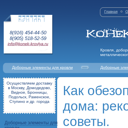
Главная
О
8(916) 454-44-50
8(905) 518-52-59
info@konek-krovlya.ru
Кровля, добор
металлическог
Доборные элементы для кровли
Доборные эле
Осуществляем доставку
Как обезо
в Москву, Домодедово,
Видное, Бронницы,
Подольск, Раменское,
дома: рек
Ступино и др. города
советы.
Доборные элементы для
кровли