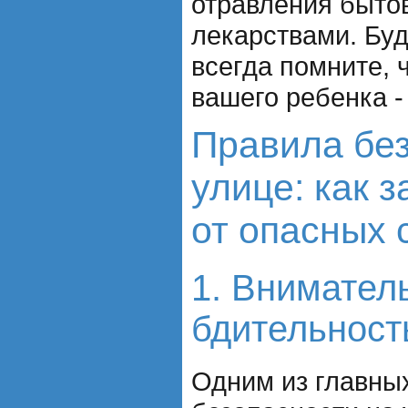
отравления быто
лекарствами. Буд
всегда помните, 
вашего ребенка -
Правила без
улице: как 
от опасных 
1. Внимател
бдительност
Одним из главны