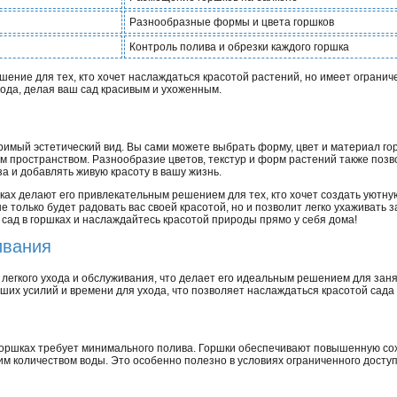
Разнообразные формы и цвета горшков
Контроль полива и обрезки каждого горшка
решение для тех, кто хочет наслаждаться красотой растений, но имеет ограни
ухода, делая ваш сад красивым и ухоженным.
оримый эстетический вид. Вы сами можете выбрать форму, цвет и материал го
м пространством. Разнообразие цветов, текстур и форм растений также поз
а и добавлять живую красоту в вашу жизнь.
шках делают его привлекательным решением для тех, кто хочет создать уютную
е только будет радовать вас своей красотой, но и позволит легко ухаживать 
сад в горшках и наслаждайтесь красотой природы прямо у себя дома!
ивания
легкого ухода и обслуживания, что делает его идеальным решением для заня
ьших усилий и времени для ухода, что позволяет наслаждаться красотой сада
 горшках требует минимального полива. Горшки обеспечивают повышенную сохр
м количеством воды. Это особенно полезно в условиях ограниченного доступ