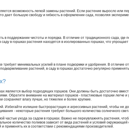
ляется возможность легкой замены растений. Если растение выросло или пе
Это дает большую свободу и гибкость в оформлении сада, позволяя эксперим
ть в поддержании чистоты и порядка. В отличие от традиционного сада, где 
в саду в горшках растения находятся в изолированных горшках, что упрощает
кже требует минимальных усилий в плане подкормки и удобрения. В отличие о
 подкармливание растений, в саду в горшках достаточно регулярно применят
ах?
ках является выбор подходящих горшков. Они должны быть достаточно вмес
нями. Обратите внимание на материал горшков - пластиковые горшки легче и 
ки сохраняют влагу лучше, но тяжелее и более хрупкие.
й. Избегайте излишне быстрорастущих и агрессивных растений, чтобы не до
ивания - некоторые растения требуют большого количества солнечного света
 частью ухода за садом в горшках. Важно не переувлажнять растения, чтобы
мальное количество поливов зависит от вида растений и условий окружающей
й и применять их в соответствии с рекомендациями производителей.