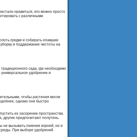
рестало нравиться, его можно просто
ентировать с различными
полоть грядки и собирать опавшие
 уборку и поддержание чистоты на
т традиционного сада, где необходимо
ь универсальное удобрение и
тительными, чтобы растения могли
удобнее, однако они быстро
пустить их засорение пространства.
, другие предпочитают полутень.
 не вызывать гниение корней, но и
 среды. При выборе удобрений