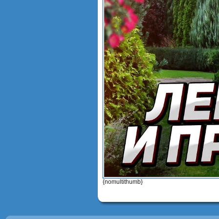
{nomultithumb}