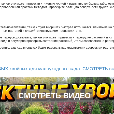
 так как это может привести к гниению корней и развитию грибковых заболев
риборов или простым методом - проведите палец по поверхности грунта, и е
тельном питании, так как грунт в горшках быстрее истощается, чем почва на
етных растений и следуйте инструкциям производителя.
е переусердствовать, так как это может привести к перегрузке растений и и
 виде и регулярно проверять состояние растений, чтобы своевременно реаг
рению, ваш сад в горшках будет радовать вас красивыми и здоровыми расте
ЫХ хвойных для малоуходного сада. СМОТРЕТЬ вс
СМОТРЕТЬ ВИДЕО