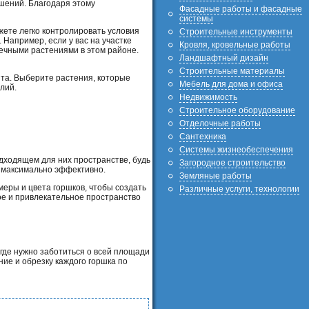
ешений. Благодаря этому
Фасадные работы и фасадные
системы
жете легко контролировать условия
Строительные инструменты
Например, если у вас на участке
Кровля, кровельные работы
нечными растениями в этом районе.
Ландшафтный дизайн
Строительные материалы
ыта. Выберите растения, которые
Мебель для дома и офиса
лий.
Недвижимость
Строительное оборудование
Отделочные работы
Сантехника
Системы жизнеобеспечения
дходящем для них пространстве, будь
Загородное строительство
а максимально эффективно.
Земляные работы
еры и цвета горшков, чтобы создать
Различные услуги, технологии
ое и привлекательное пространство
 где нужно заботиться о всей площади
ние и обрезку каждого горшка по