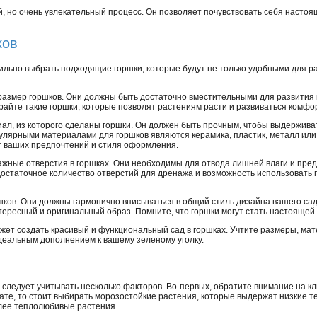
й, но очень увлекательный процесс. Он позволяет почувствовать себя настоя
ков
ильно выбрать подходящие горшки, которые будут не только удобными для ра
размер горшков. Они должны быть достаточно вместительными для развития 
айте такие горшки, которые позволят растениям расти и развиваться комфо
иал, из которого сделаны горшки. Он должен быть прочным, чтобы выдержива
пулярными материалами для горшков являются керамика, пластик, металл или
т ваших предпочтений и стиля оформления.
ажные отверстия в горшках. Они необходимы для отвода лишней влаги и пре
достаточное количество отверстий для дренажа и возможность использовать
шков. Они должны гармонично вписываться в общий стиль дизайна вашего са
нтересный и оригинальный образ. Помните, что горшки могут стать настоящей
жет создать красивый и функциональный сад в горшках. Учтите размеры, ма
деальным дополнением к вашему зеленому уголку.
 следует учитывать несколько факторов. Во-первых, обратите внимание на к
ате, то стоит выбирать морозостойкие растения, которые выдержат низкие т
лее теплолюбивые растения.