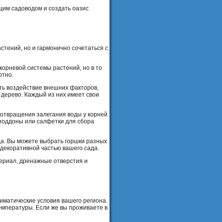
щим садоводом и создать оазис
стений, но и гармонично сочетаться с
корневой системы растений, но в то
ртно.
ть воздействие внешних факторов,
 дерево. Каждый из них имеет свои
дотвращения залегания воды у корней
 поддоны или салфетки для сбора
да. Вы можете выбрать горшки разных
 декоративной частью вашего сада.
териал, дренажные отверстия и
лиматические условия вашего региона.
емпературы. Если же вы проживаете в