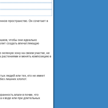
ченное пространство. Он сочетает в
ршков, чтобы они идеально
волит создать впечатляющую
 зеленую зону на своем участке, не
за растениями и менять композицию в
тых людей или тех, кто не имеет
 без лишних хлопот.
анность влаги в почве, что
а к воде или при длительных