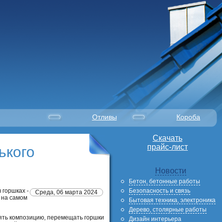
Отливы
Короба
Скачать
прайс-лист
ького
Новости
Бетон, бетонные работы
Безопасность и связь
 горшках -
Среда, 06 марта 2024
 на самом
Бытовая техника, электроника
Дерево, столярные работы
нять композицию, перемещать горшки
Дизайн интерьера