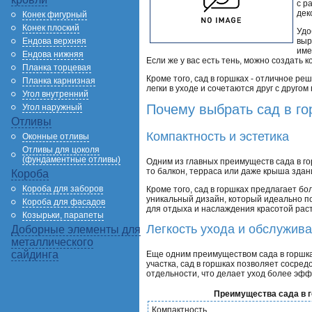
с р
дек
Конек фигурный
Конек плоский
Удо
Ендова верхняя
выр
име
Ендова нижняя
Если же у вас есть тень, можно создать
Планка торцевая
Кроме того, сад в горшках - отличное р
Планка карнизная
легки в уходе и сочетаются друг с друго
Угол внутренний
Почему выбрать сад в г
Угол наружный
Отливы
Компактность и эстетика
Оконные отливы
Отливы для цоколя
(фундаментные отливы)
Одним из главных преимуществ сада в го
то балкон, терраса или даже крыша здан
Короба
Короба для заборов
Кроме того, сад в горшках предлагает б
уникальный дизайн, который идеально п
Короба для фасадов
для отдыха и наслаждения красотой рас
Козырьки, парапеты
Легкость ухода и обслужив
Доборные элементы для
металлического
сайдинга
Еще одним преимуществом сада в горшках 
участка, сад в горшках позволяет сосре
отдельности, что делает уход более эф
Преимущества сада в 
Компактность