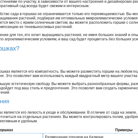
астениями по участку, в зависимости от вашего настроения и дизайнерских р
оративный сад всегда будет свежим и интересным.
бство сада в горшках не ограничивается только его перемещаемостью. Вы мо
ащивания растений, подбирая им оптимальные микроклиматические условия. 
ется место с ярким солнечным светом, вы можете расположить горшки с сол
 композицию из теневыносливых растений.
ешение для тех, кто хочет выращивать растения, не имея больших знаний и оп
м по агроклиматическим условиям, и ваш сад будет процветать без больших уси
оршках?
ршках является его компактность. Вы можете разместить горшки на любом по
ия. Это позволяет вам использовать каждый квадратный метр вашего участк
ольшую эстетическую свободу. Вы можете выбрать разнообразные формы, разм
одойдет под ваш стиль и предпочтения. Это позволит вам создать гармоничн
тений.
ания
является его легкость в уходе и обслуживании. В отличие от сада на земле,
доточиться на отдельных растениях. Вы можете контролировать полив, удобре
фективным и удобным.
горшках
Примеры
Размещение горшков на балконе