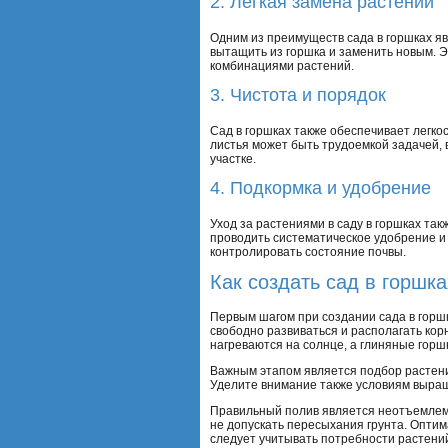
2. Легкая замена растений
Одним из преимуществ сада в горшках яв
вытащить из горшка и заменить новым. 
комбинациями растений.
3. Чистота и порядок
Сад в горшках также обеспечивает легкос
листья может быть трудоемкой задачей, 
участке.
4. Подкормка и удобрение
Уход за растениями в саду в горшках та
проводить систематическое удобрение и
контролировать состояние почвы.
Как создать сад в горшк
Первым шагом при создании сада в горш
свободно развиваться и располагать кор
нагреваются на солнце, а глиняные горш
Важным этапом является подбор растени
Уделите внимание также условиям выращ
Правильный полив является неотъемлемой
не допускать пересыхания грунта. Опти
следует учитывать потребности растени