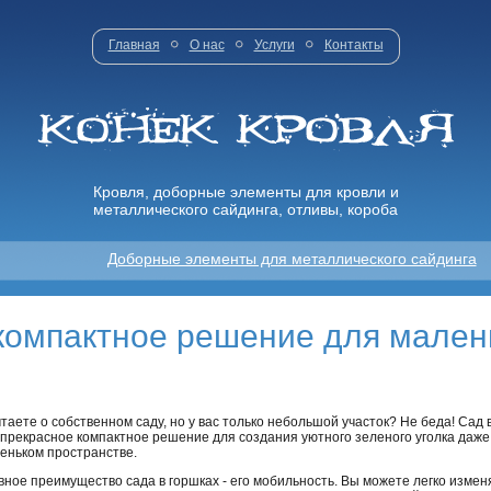
Главная
О нас
Услуги
Контакты
Кровля, доборные элементы для кровли и
металлического сайдинга, отливы, короба
Доборные элементы для металлического сайдинга
 компактное решение для мален
таете о собственном саду, но у вас только небольшой участок? Не беда! Сад в
 прекрасное компактное решение для создания уютного зеленого уголка даже
еньком пространстве.
вное преимущество сада в горшках - его мобильность. Вы можете легко изме