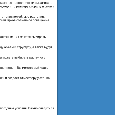
о окажется непрактичным высаживать
дходят по размеру к горшку и смогут
ать тенистолюбивые растения,
любят яркое солнечное освещение.
красочным. Вы можете выбирать
у объем и структуру, а также будут
Вы можете выбирать растения с
дополнения. Вы можете выбирать
ахи и создаст атмосферу уюта. Вы
погодные условия. Важно следить за