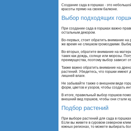
Создание сада в горшках - это небольшо
красоты прямо на своем балконе.
Выбор подходящих горш
При создании сада в горшках важно прав
остальным декором.
Во-первых, стоит обратить внимание на 
же время не слишком громоздкими. Выбир
Во-вторых, обратите внимание на матер
таких как дождь, солнце или морозы. По
преимущества, поэтому выбор зависит о
Также важно обратить внимание на дрен
растений. Убедитесь, что горшки имеют 
лишней влаги.
Не забывайте также о внешнем виде гор
форм, цветов и узоров, чтобы создать и
В итоге, правильный выбор горшков помо
внешний вид горшков, чтобы они стали и
Подбор растений
При выборе растений для сада в горшках
Если вы живете в суровом северном клим
южных регионах, то можете выбирать бо