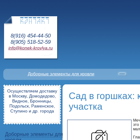
8(916) 454-44-50
8(905) 518-52-59
info@konek-krovlya.ru
Доборные элементы для кровли
Осуществляем доставку
Сад в горшках:
в Москву, Домодедово,
Видное, Бронницы,
участка
Подольск, Раменское,
Ступино и др. города
Меч
это
мал
Доборные элементы для
Гла
кровли