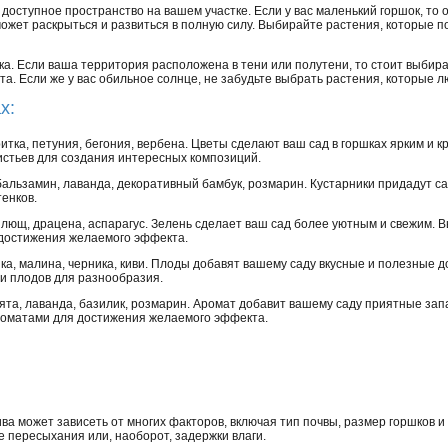
 доступное пространство на вашем участке. Если у вас маленький горшок, т
может раскрыться и развиться в полную силу. Выбирайте растения, которые по
ка. Если ваша территория расположена в тени или полутени, то стоит выбир
та. Если же у вас обильное солнце, не забудьте выбрать растения, которые 
х:
итка, петуния, бегония, вербена. Цветы сделают ваш сад в горшках ярким и 
истьев для создания интересных композиций.
альзамин, лаванда, декоративный бамбук, розмарин. Кустарники придадут сад
енков.
плющ, драцена, аспарагус. Зелень сделает ваш сад более уютным и свежим. 
 достижения желаемого эффекта.
ка, малина, черника, киви. Плоды добавят вашему саду вкусные и полезные 
и плодов для разнообразия.
ята, лаванда, базилик, розмарин. Аромат добавит вашему саду приятные зап
роматами для достижения желаемого эффекта.
 может зависеть от многих факторов, включая тип почвы, размер горшков и 
е пересыхания или, наоборот, задержки влаги.