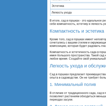
Эстетика
Легкость ухода
В итоге, сад в горшках - это идеальное 
себе компактность, эстетику и легкость 
Компактность и эстетика
Кроме того, сад в горшках имеет неповт
сочетались с вашим стилем и окружающи
композицию, которая будет радовать глаз
Компактность и эстетичность сада в гор
имея большого пространства. Такой сад н
любое время. Создайте свой уникальный 
Легкость ухода и обслуж
Сад в горшках предлагает преимущества 
опыта в садоводстве. Он не требует бол
1. Минимальный полив
В отличие от традиционного сада, сад в
позволяет растениям обходиться меньши
периодах засухи.