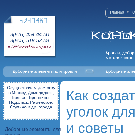
Главная
О
8(916) 454-44-50
8(905) 518-52-59
info@konek-krovlya.ru
Кровля, добор
металлическог
Доборные элементы для кровли
Доборные эле
Осуществляем доставку
Как созда
в Москву, Домодедово,
Видное, Бронницы,
Подольск, Раменское,
уголок для
Ступино и др. города
и советы
Доборные элементы для
кровли