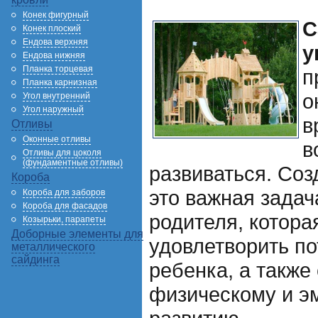
Конек фигурный
С
Конек плоский
Ендова верхняя
у
Ендова нижняя
Планка торцевая
п
Планка карнизная
о
Угол внутренний
Угол наружный
в
Отливы
Оконные отливы
в
Отливы для цоколя
(фундаментные отливы)
развиваться. Соз
Короба
это важная задач
Короба для заборов
Короба для фасадов
родителя, котора
Козырьки, парапеты
Доборные элементы для
удовлетворить по
металлического
сайдинга
ребенка, а также
физическому и э