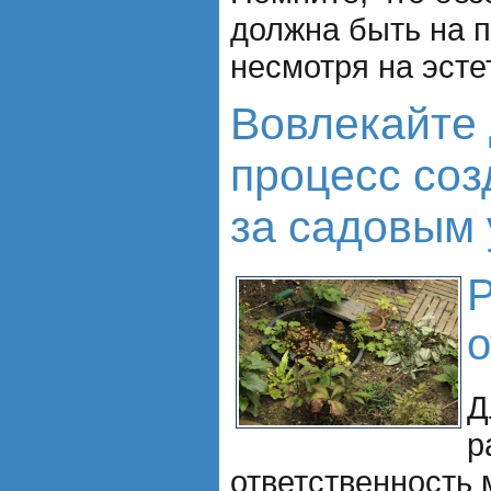
должна быть на 
несмотря на эсте
Вовлекайте 
процесс соз
за садовым 
Р
о
Д
р
ответственность 