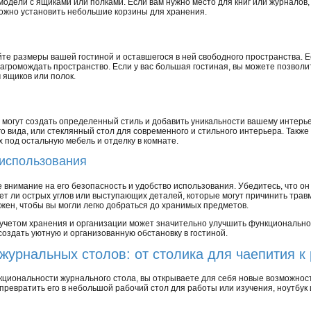
модели с ящиками или полками. Если вам нужно место для книг или журналов,
можно установить небольшие корзины для хранения.
те размеры вашей гостиной и оставшегося в ней свободного пространства. Ес
агромождать пространство. Если у вас большая гостиная, вы можете позвол
 ящиков или полок.
 могут создать определенный стиль и добавить уникальности вашему интерье
о вида, или стеклянный стол для современного и стильного интерьера. Также
х под остальную мебель и отделку в комнате.
 использования
 внимание на его безопасность и удобство использования. Убедитесь, что он
 нет ли острых углов или выступающих деталей, которые могут причинить тра
ожен, чтобы вы могли легко добраться до хранимых предметов.
 учетом хранения и организации может значительно улучшить функционально
создать уютную и организованную обстановку в гостиной.
урнальных столов: от столика для чаепития к
кциональности журнального стола, вы открываете для себя новые возможнос
ревратить его в небольшой рабочий стол для работы или изучения, ноутбук и