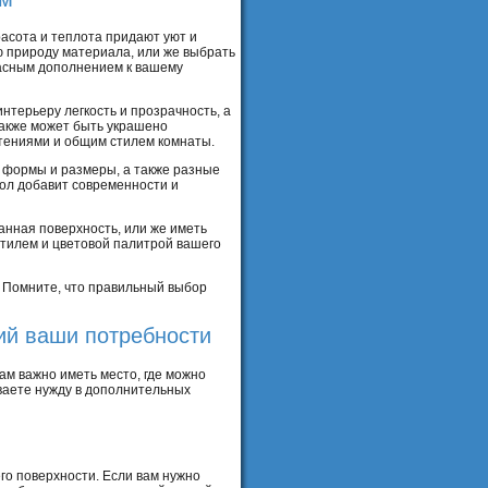
расота и теплота придают уют и
ю природу материала, или же выбрать
красным дополнением к вашему
терьеру легкость и прозрачность, а
также может быть украшено
чтениями и общим стилем комнаты.
 формы и размеры, а также разные
ол добавит современности и
ванная поверхность, или же иметь
стилем и цветовой палитрой вашего
. Помните, что правильный выбор
ий ваши потребности
м важно иметь место, где можно
ваете нужду в дополнительных
его поверхности. Если вам нужно