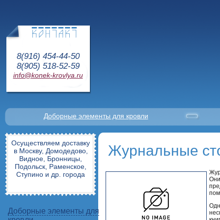
8(916) 454-44-50
8(905) 518-52-59
info@konek-krovlya.ru
Доборные элементы для кровли
Осуществляем доставку
Журнальные сто
в Москву, Домодедово,
Видное, Бронницы,
Подольск, Раменское,
Жур
Ступино и др. города
Они
пре
пом
Одн
Доборные элементы для
нес
кровли
кни