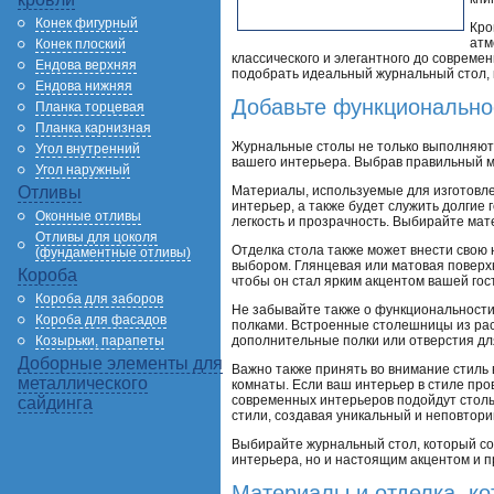
Конек фигурный
Кро
атм
Конек плоский
классического и элегантного до совреме
Ендова верхняя
подобрать идеальный журнальный стол, 
Ендова нижняя
Добавьте функционально
Планка торцевая
Планка карнизная
Журнальные столы не только выполняют 
Угол внутренний
вашего интерьера. Выбрав правильный м
Угол наружный
Материалы, используемые для изготовле
Отливы
интерьер, а также будет служить долгие
Оконные отливы
легкость и прозрачность. Выбирайте ма
Отливы для цоколя
Отделка стола также может внести свою 
(фундаментные отливы)
выбором. Глянцевая или матовая поверх
Короба
чтобы он стал ярким акцентом вашей гос
Короба для заборов
Не забывайте также о функциональности
Короба для фасадов
полками. Встроенные столешницы из рас
дополнительные полки или отверстия дл
Козырьки, парапеты
Доборные элементы для
Важно также принять во внимание стиль
металлического
комнаты. Если ваш интерьер в стиле про
современных интерьеров подойдут столы
сайдинга
стили, создавая уникальный и неповтор
Выбирайте журнальный стол, который со
интерьера, но и настоящим акцентом и пр
Материалы и отделка, к