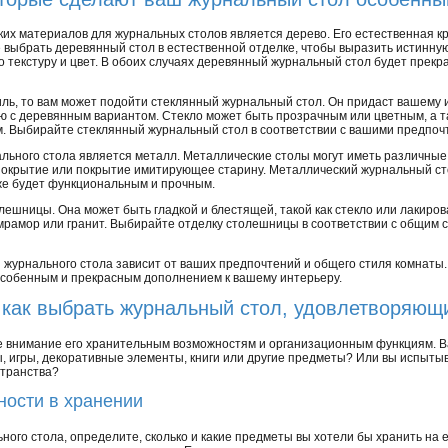
их материалов для журнальных столов является дерево. Его естественная к
выбрать деревянный стол в естественной отделке, чтобы выразить истинну
го текстуру и цвет. В обоих случаях деревянный журнальный стол будет пре
ь, то вам может подойти стеклянный журнальный стол. Он придаст вашему ин
ю с деревянным вариантом. Стекло может быть прозрачным или цветным, а 
м. Выбирайте стеклянный журнальный стол в соответствии с вашими предпо
льного стола является металл. Металлические столы могут иметь различные
 покрытие или покрытие имитирующее старину. Металлический журнальный ст
кже будет функциональным и прочным.
олешницы. Она может быть гладкой и блестящей, такой как стекло или лакиро
к мрамор или гранит. Выбирайте отделку столешницы в соответствии с общим 
я журнального стола зависит от ваших предпочтений и общего стиля комнаты
особенным и прекрасным дополнением к вашему интерьеру.
: как выбрать журнальный стол, удовлетворяющ
е внимание его хранительным возможностям и организационным функциям. Ва
ы, игры, декоративные элементы, книги или другие предметы? Или вы испыты
странства?
ности в хранении
ного стола, определите, сколько и какие предметы вы хотели бы хранить на 