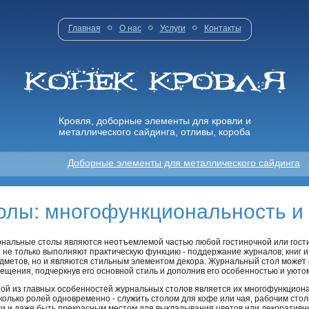
Главная
О нас
Услуги
Контакты
Кровля, доборные элементы для кровли и
металлического сайдинга, отливы, короба
Доборные элементы для металлического сайдинга
лы: многофункциональность и 
нальные столы являются неотъемлемой частью любой гостиночной или гост
 не только выполняют практическую функцию - поддержание журналов, книг и
дметов, но и являются стильным элементом декора. Журнальный стол может 
ещения, подчеркнув его основной стиль и дополнив его особенностью и уюто
ой из главных особенностей журнальных столов является их многофункциона
колько ролей одновременно - служить столом для кофе или чая, рабочим сто
ги и даже быть прекрасным местом для выкладывания цветов или декоративн