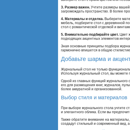
3. Размер важен.
Учтите размеры вашей 
загромождать пространство. В более пр
4. Материалы и отделка.
Выберите матер
мебель, подберите стол с деревянной п
стол с романтической отделкой и винта
5. Внимательно подбирайте цвет.
Цвет ж
подходящих акцентных элементов интерь
Зная основные принципы подбора журнал
гармонично впишется в общую стилисти
Добавьте шарма и акцен
Журнальный стол не только функциональ
Используя журнальный стол, вы можете п
Одной из главных функций журнального 
его для размещения книг, журналов, пуль
более аккуратной и организованной.
Выбор стиля и материалов
При выборе журнального стола учтите ст
и элегантного облика. Если вы предпочи
Также обратите внимание на материалы, 
создадут стильный и современный вид, а