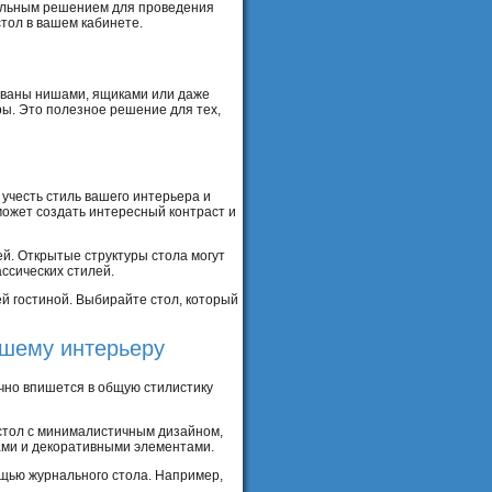
еальным решением для проведения
тол в вашем кабинете.
ованы нишами, ящиками или даже
ры. Это полезное решение для тех,
 учесть стиль вашего интерьера и
может создать интересный контраст и
ей. Открытые структуры стола могут
ссических стилей.
й гостиной. Выбирайте стол, который
ашему интерьеру
чно впишется в общую стилистику
стол с минималистичным дизайном,
ами и декоративными элементами.
ощью журнального стола. Например,