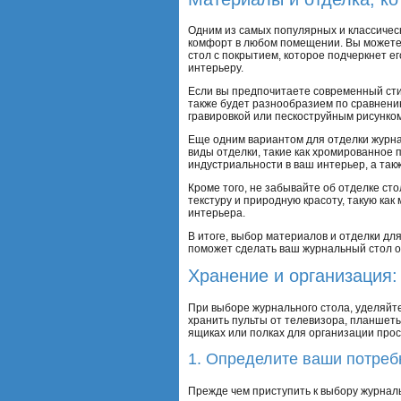
Одним из самых популярных и классическ
комфорт в любом помещении. Вы можете 
стол с покрытием, которое подчеркнет е
интерьеру.
Если вы предпочитаете современный стил
также будет разнообразием по сравнени
гравировкой или пескоструйным рисунко
Еще одним вариантом для отделки журна
виды отделки, такие как хромированное
индустриальности в ваш интерьер, а та
Кроме того, не забывайте об отделке ст
текстуру и природную красоту, такую ка
интерьера.
В итоге, выбор материалов и отделки дл
поможет сделать ваш журнальный стол 
Хранение и организация
При выборе журнального стола, уделяйт
хранить пульты от телевизора, планшет
ящиках или полках для организации про
1. Определите ваши потреб
Прежде чем приступить к выбору журналь