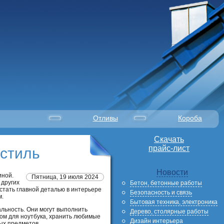
Отливы
Короба
Скачать
прайс-лист
стиль
Новости
иной.
Пятница, 19 июля 2024
 других
Бетон, бетонные работы
стать главной деталью в интерьере
Безопасность и связь
м.
Бытовая техника, электроника
льность. Они могут выполнить
Дерево, столярные работы
лом для ноутбука, хранить любимые
Дизайн интерьера
ых предметов.