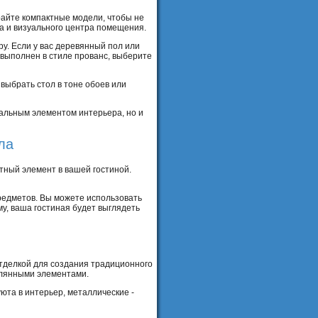
айте компактные модели, чтобы не
а и визуального центра помещения.
у. Если у вас деревянный пол или
выполнен в стиле прованс, выберите
выбрать стол в тоне обоев или
нальным элементом интерьера, но и
ла
тный элемент в вашей гостиной.
редметов. Вы можете использовать
му, ваша гостиная будет выглядеть
отделкой для создания традиционного
еклянными элементами.
юта в интерьер, металлические -