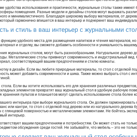
ме удобства использования и практичности, журнальные столы также имеют
осферы помещения. Разные модели и дизайны столов могут выражать различ
нного и минималистичного. Благодаря широкому выбору материалов, от дерева
который гармонично впишется в ваш интерьер и подчеркнет ваш индивидуаль
сть и стиль в ваш интерьер с журнальными сто
функцию удобного места для размещения напитков и чтения материалов, но 
атериал и отделку, вы сможете добавить особенности и уникальность вашему
ния журнальных столов, могут быть разнообразными. Натуральное дерево до
 годы. Металлические столы привнесут современность и индустриальный вид. 
териал, соответствующий вашим предпочтениям и стилю комнаты.
нотку в дизайн. Если вы любите природные материалы, то стол с отделкой п
ность может добавить современности и шика. Также можно выбрать стол с ин
тиной.
 стола. Если вы хотите использовать его для хранения различных предметов
кладных элементов превратят ваш журнальный стол в удобную рабочую пове
я хранения пультов и планшетов могут сделать использование стола более 
 вашего интерьера при выборе журнального стола. Он должен гармонировать 
ванс или кантри, то стол с отделкой под дерево или из натурального дерева
 с глянцевой поверхностью и металлическими элементами. Не бойтесь экспе
имый интерьер.
ответствует вашим предпочтениям и потребностям. Он может стать не толь
едметом обсуждения среди гостей. Не забывайте, что мебель – это не только
оторые сделают ваш журнальный стол особенн