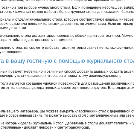
гостиной при выборе журнального стола. Если помещение небольшое, выбир
осторных комнатах можно выбрать более крупные столы для создания баланс
иалы и отделку журнального стола, которые соответствуют вашему интерьер
оверхностью или дополнительными деревянными элементами. Если интерьер 
жными деталями.
урнального стола должен гармонировать с общей палитрой гостиной. Можно 
ера, чтобы создать цельность и гармонию.
ьного стола, вы сможете выбрать такой, который станет не только функцио
ку помещения.
та в вашу гостиную с помощью журнального сто
ный предмет мебели, но и отличный способ добавить шарма и создать акцен
одчеркнуть стиль вашего интерьера и придать ему индивидуальность.
стола является создание удобной поверхности для размещения различных п
тов от телевизора, декоративных элементов и многого другого. Благодаря это
иль вашего интерьера. Вы можете выбрать классический стол с деревянной 
таете современный стиль, то можете выбрать стол с металлическими или ст
из которых сделан журнальный стол. Деревянные столы добавят теплоты и у
 стеклянные - добавят легкости и светотрансмиссии.