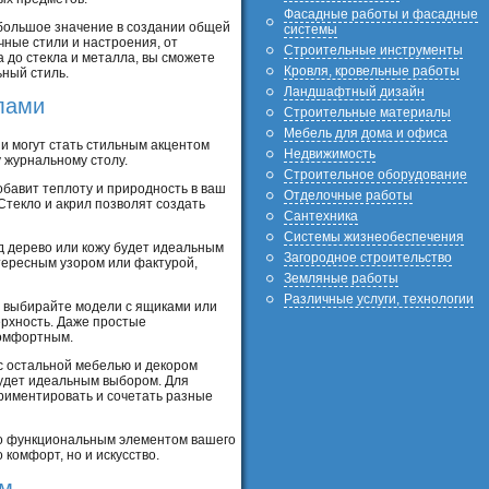
Фасадные работы и фасадные
 большое значение в создании общей
системы
ные стили и настроения, от
Строительные инструменты
 до стекла и металла, вы сможете
Кровля, кровельные работы
ный стиль.
Ландшафтный дизайн
лами
Строительные материалы
Мебель для дома и офиса
и могут стать стильным акцентом
Недвижимость
 журнальному столу.
Строительное оборудование
бавит теплоту и природность в ваш
Отделочные работы
Стекло и акрил позволят создать
Сантехника
Системы жизнеобеспечения
од дерево или кожу будет идеальным
Загородное строительство
тересным узором или фактурой,
Земляные работы
Различные услуги, технологии
, выбирайте модели с ящиками или
рхность. Даже простые
комфортным.
с остальной мебелью и декором
 будет идеальным выбором. Для
риментировать и сочетать разные
ко функциональным элементом вашего
 комфорт, но и искусство.
ым