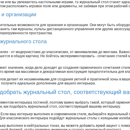
речи или вы увлекаетесь настольными играми, то журнальный стол станет ид
ом расположить игровое поле или документы, не забивая при этом рабочий с
 и организации
ительные возможности для хранения и организации. Они могут быть оборуд
анить там журналы, пульты дистанционного управления или другие аксессуа
 перегруженности пространства.
 журнального стола
лях - от модернистских до классических, от минимализма до винтажа. Важно
шется в общую картину. Не бойтесь экспериментировать - сочетание стилей 
еют значение, когда дело доходит до создания гармоничного сочетания стил
то время как массивная и декоративная конструкция предпочтительна для кла
ов делает их незаменимыми для создания уютной и практичной зоны в ваше
ы получите идеальное дополнение для вашего интерьера.
одобрать журнальный стол, соответствующий в
ментом интерьера гостиной, поэтому важно выбрать такой, который гармони
м, как подобрать журнальный стол, соответствующий вашему интерьеру.
Если ваш интерьер выполнен в современном стиле, выбирайте журнальный 
ля классического интерьера подойдут журнальные столы с изящными изгиб
ьер выполнен в нейтральных тонах, вы можете добавить яркий акцент с пом
ычной формой, чтобы привлечь внимание и создать интересный контраст.