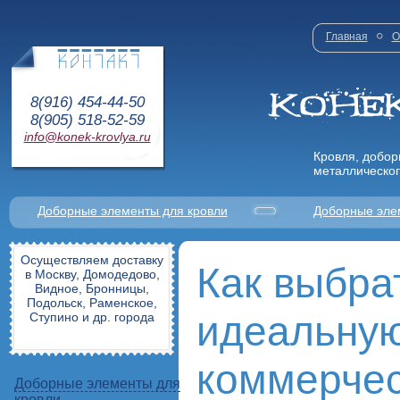
Главная
О
8(916) 454-44-50
8(905) 518-52-59
info@konek-krovlya.ru
Кровля, добор
металлическог
Доборные элементы для кровли
Доборные эле
Осуществляем доставку
Как выбра
в Москву, Домодедово,
Видное, Бронницы,
Подольск, Раменское,
идеальну
Ступино и др. города
коммерче
Доборные элементы для
кровли