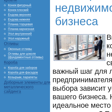
недвижимо
Конек фигурный
Конек плоский
Ендова верхняя
бизнеса
Ендова нижняя
Планка торцевая
Планка карнизная
Угол внутренний
В
Угол наружный
Отливы
к
Оконные отливы
н
Отливы для цоколя
(фундаментные отливы)
с
Короба
Короба для заборов
важный шаг для 
Короба для фасадов
Козырьки, парапеты
предпринимателя
Доборные элементы для
выбора зависит у
металлического
сайдинга
вашего бизнеса. 
идеальное место